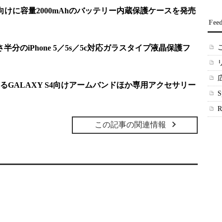
s／5向けに容量2000mAhのバッテリー内蔵保護ケースを発売
Fee
分のiPhone 5／5s／5c対応ガラスタイプ液晶保護フ
GALAXY S4向けアームバンドほか専用アクセサリー
この記事の関連情報