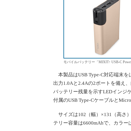
モバイルバッテリー「MIXIT↑ USB-C Power Ro
本製品はUSB Type-C対応端
出力1.0Aと2.4Aの2ポートを
バッテリー残量を示すLEDインジ
付属のUSB Type-CケーブルとM
サイズは102（幅）×131（高さ）
テリー容量は6600mAhで、カラ