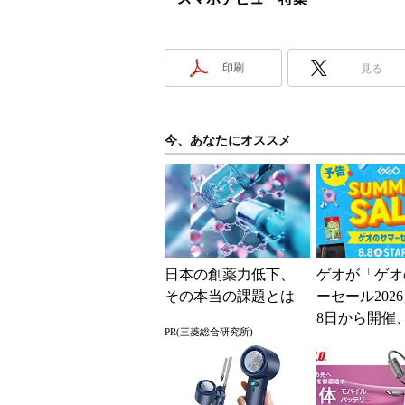
印刷
見る
今、あなたにオススメ
日本の創薬力低下、
ゲオが「ゲオ
その本当の課題とは
ーセール202
8日から開催
PR(三菱総合研究所)
スマホやゲー
得に