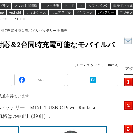
プラン
スマホお得情報
スマホ決済
ドコモ
ソフトバンク
楽天モバイル
au
スマホケース
ウェアラブル
イヤフォン
バッテリー
デジモノ
ne
Android
sored ｜
IIJmio
＆2台同時充電可能なモバイルバッテリーを発売
-C対応＆2台同時充電可能なモバイルバ
[
エースラッシュ
，
ITmedia
]
アク
Share
収益を得ています
「MIXIT↑ USB-C Power Rockstar
価格は7980円（税別）。