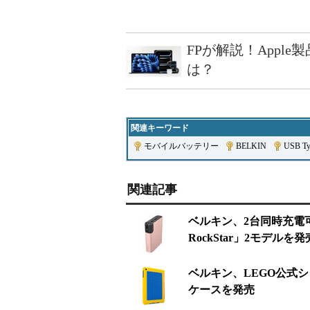
FPが解説！Appl
は？
関連キーワード
モバイルバッテリー
|
BELKIN
|
USB Ty
関連記事
ベルキン、2台同時充電可能
RockStar」2モデルを発
ベルキン、LEGO公式シリ
ケースを発売