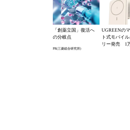
「創薬立国」復活へ
UGREENの
の分岐点
ト式モバイル
リー発売 1万
PR(三菱総合研究所)
入出力20W