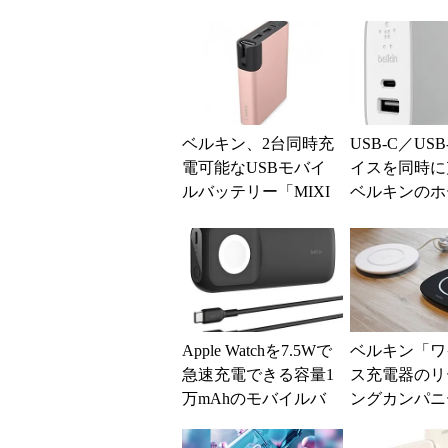
ベルキン、2台同時充
USB-C／US
電可能なUSBモバイ
イスを同時
ルバッテリー「MIXI
ベルキンのホ
T↑ Power RockStar」
ャージャー2
2...
Apple Watchを7.5Wで
ベルキン「ワ
急速充電できる容量1
ス充電器のリ
万mAhのモバイルバ
ングカンパニ
ッテリー発売 iPhon
指す」
e...