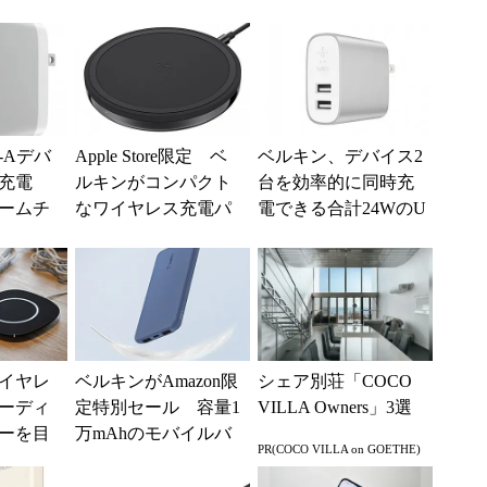
B-Aデバ
Apple Store限定 ベ
ベルキン、デバイス2
に充電
ルキンがコンパクト
台を効率的に同時充
ームチ
なワイヤレス充電パ
電できる合計24WのU
製品
ッドを発売
SB充電アダプターを
発売
イヤレ
ベルキンがAmazon限
シェア別荘「COCO
ーディ
定特別セール 容量1
VILLA Owners」3選
ーを目
万mAhのモバイルバ
PR(COCO VILLA on GOETHE)
ッテリーなどが最大1
6％オフ