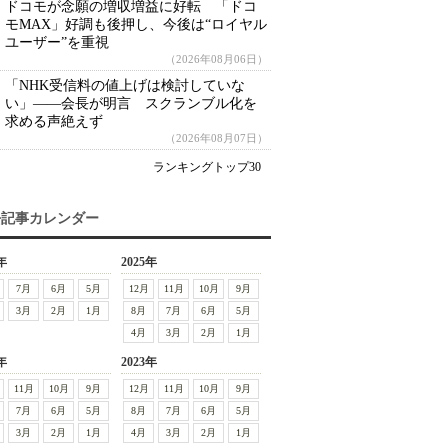
ドコモが念願の増収増益に好転 「ドコ
モMAX」好調も後押し、今後は“ロイヤル
ユーザー”を重視
（2026年08月06日）
「NHK受信料の値上げは検討していな
い」――会長が明言 スクランブル化を
求める声絶えず
（2026年08月07日）
ランキングトップ30
去記事カレンダー
年
2025年
7月
6月
5月
12月
11月
10月
9月
3月
2月
1月
8月
7月
6月
5月
4月
3月
2月
1月
年
2023年
11月
10月
9月
12月
11月
10月
9月
7月
6月
5月
8月
7月
6月
5月
3月
2月
1月
4月
3月
2月
1月