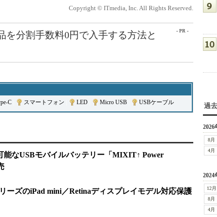
Copyright © ITmedia, Inc. All Rights Reserved.
- PR -
e製品を分割手数料0円で入手する方法と
pe-C
|
スマートフォン
|
LED
|
Micro USB
|
USBケーブル
過
2026
8月
4月
なUSBモバイルバッテリー「MIXIT↑ Power
売
2024
12月
ーズのiPad mini／Retinaディスプレイモデル対応保護
8月
4月