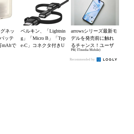
マグネッ
ベルキン、「Lightnin
arrowsシリーズ最新モ
バッテ
g」「Micro B」「Typ
デルを発売前に触れ
mAhで
e-C」コネクタ付きU
るチャンス！ユーザ
PR( ITmedia Mobile)
に対応
SBケーブルを発売
ー座談会開催
Recommended by