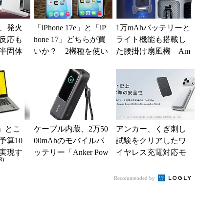
、発火
「iPhone 17e」と「iP
1万mAhバッテリーと
反応も
hone 17」どちらが買
ライト機能も搭載し
半固体
いか？ 2機種を使い
た腰掛け扇風機 Am
テリ
込んで分かった“スペ
azonで20％オフ
ッ...
」とこ
ケーブル内蔵、2万50
アンカー、くぎ刺し
予算10
00mAhのモバイルバ
試験をクリアしたワ
実現す
ッテリー「Anker Pow
イヤレス充電対応モ
R)
イフ
er Bank」がタイムセ
バイルバッテリー発
ー...
売 数量限定10％オ
Recommended by
フ