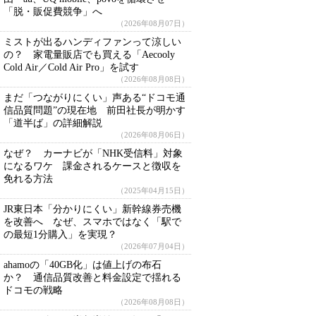
「脱・販促費競争」へ
（2026年08月07日）
ミストが出るハンディファンって涼しい
の？ 家電量販店でも買える「Aecooly
Cold Air／Cold Air Pro」を試す
（2026年08月08日）
まだ「つながりにくい」声ある“ドコモ通
信品質問題”の現在地 前田社長が明かす
「道半ば」の詳細解説
（2026年08月06日）
なぜ？ カーナビが「NHK受信料」対象
になるワケ 課金されるケースと徴収を
免れる方法
（2025年04月15日）
JR東日本「分かりにくい」新幹線券売機
を改善へ なぜ、スマホではなく「駅で
の最短1分購入」を実現？
（2026年07月04日）
ahamoの「40GB化」は値上げの布石
か？ 通信品質改善と料金設定で揺れる
ドコモの戦略
（2026年08月08日）