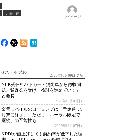
チョイ得
マイページ
セストップ10
2026年08月09日 更新
NHK受信料パトカー・消防車から徴収問
題、猛反発を受け「検討を進めていく」
と会長
（2026年08月07日）
楽天モバイルのローミングは「予定通り9
月末に終了」 ただし「ルーラル限定で
継続」の可能性も
（2026年08月07日）
KDDIが値上げしても解約率が低下した理
由 au、UQ mobile、povoを循環させ