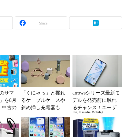
Share
のサマ
「くにゃっ」と握れ
arrowsシリーズ最新モ
6」を8月
るケーブルケースや
デルを発売前に触れ
、中古の
斜め挿し充電器も
るチャンス！ユーザ
PR( ITmedia Mobile)
ムがお
オウルテックの新ブ
ー座談会開催
ランド「soft」のアイ
デア...