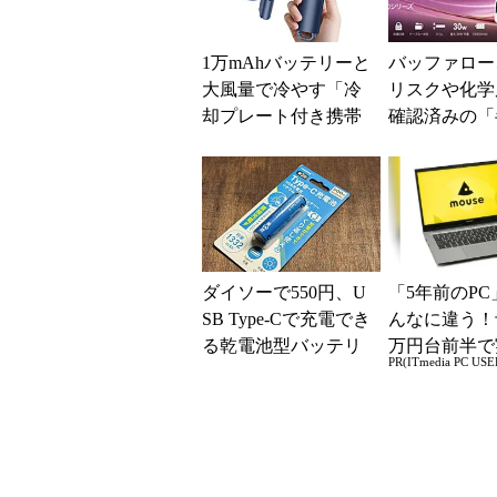
1万mAhバッテリーと
バッファロー
大風量で冷やす「冷
リスクや化学
却プレート付き携帯
確認済みの「
扇風機」が39％オフ
モバイルバッ
の3499円に
ー」発売
ダイソーで550円、U
「5年前のPC
SB Type-Cで充電でき
んなに違う！
る乾電池型バッテリ
万円台前半で
PR(ITmedia PC USE
ーを試す 便利だけ
る快適PCラ
ど注意点もあり