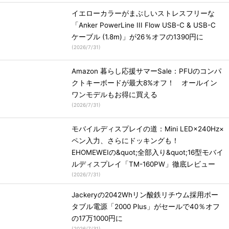
イエローカラーがまぶしいストレスフリーな
「Anker PowerLine III Flow USB-C & USB-C
ケーブル (1.8m)」が26％オフの1390円に
(
2026/7/31
)
Amazon 暮らし応援サマーSale：PFUのコンパ
クトキーボードが最大8%オフ！ オールイン
ワンモデルもお得に買える
(
2026/7/31
)
モバイルディスプレイの道：Mini LED×240Hz×
ペン入力、さらにドッキングも！
EHOMEWEIの&quot;全部入り&quot;16型モバイ
ルディスプレイ「TM-160PW」徹底レビュー
(
2026/7/31
)
Jackeryの2042Whリン酸鉄リチウム採用ポー
タブル電源「2000 Plus」がセールで40％オフ
の17万1000円に
(
2026/7/31
)