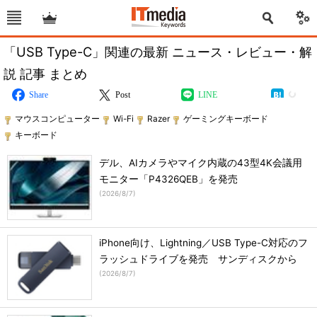
「USB Type-C」関連の最新 ニュース・レビュー・解
説 記事 まとめ
Share
Post
LINE
マウスコンピューター
Wi-Fi
Razer
ゲーミングキーボード
キーボード
デル、AIカメラやマイク内蔵の43型4K会議用
モニター「P4326QEB」を発売
(
2026/8/7
)
iPhone向け、Lightning／USB Type-C対応のフ
ラッシュドライブを発売 サンディスクから
(
2026/8/7
)