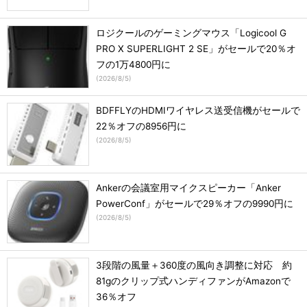
ロジクールのゲーミングマウス「Logicool G
PRO X SUPERLIGHT 2 SE」がセールで20％オ
フの1万4800円に
(
2026/8/5
)
BDFFLYのHDMIワイヤレス送受信機がセールで
22％オフの8956円に
(
2026/8/5
)
Ankerの会議室用マイクスピーカー「Anker
PowerConf」がセールで29％オフの9990円に
(
2026/8/5
)
3段階の風量＋360度の風向き調整に対応 約
81gのクリップ式ハンディファンがAmazonで
36％オフ