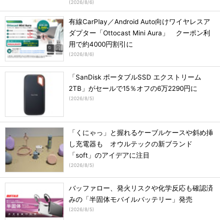
(
2026/8/6
)
有線CarPlay／Android Auto向けワイヤレスア
ダプター「Ottocast Mini Aura」 クーポン利
用で約4000円割引に
(
2026/8/6
)
「SanDisk ポータブルSSD エクストリーム
2TB」がセールで15％オフの6万2290円に
(
2026/8/5
)
「くにゃっ」と握れるケーブルケースや斜め挿
し充電器も オウルテックの新ブランド
「soft」のアイデアに注目
(
2026/8/5
)
バッファロー、発火リスクや化学反応も確認済
みの「半固体モバイルバッテリー」発売
(
2026/8/5
)