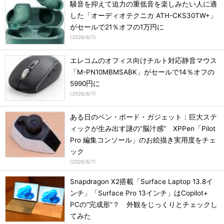
騒音を抑えて迫力の重低音を楽しみたい人に適
した「オーディオテクニカ ATH-CKS30TW+」
がセールで21％オフの1万円に
(
2026/8/7
)
エレコムのオフィス向けチルト対応静音マウス
「M-PN10MBMSABK」がセールで14％オフの
5990円に
(
2026/8/7
)
ある日のペン・ボード・ガジェット：巨大ステ
ィックが生み出す謎の“脳汁感” XPPen「Pilot
Pro 編集コンソール」のお絵描き実用度をチェ
ック
(
2026/8/7
)
Snapdragon X2搭載「Surface Laptop 13.8イ
ンチ」「Surface Pro 13インチ」はCopilot+
PCの“完成形”？ 外観をじっくりとチェックし
てみた