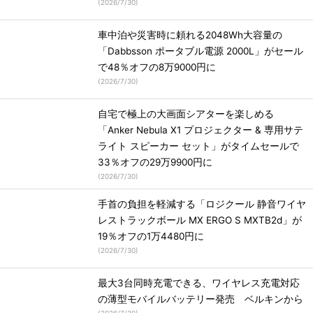
(
2026/7/30
)
車中泊や災害時に頼れる2048Wh大容量の
「Dabbsson ポータブル電源 2000L」がセール
で48％オフの8万9000円に
(
2026/7/30
)
自宅で極上の大画面シアターを楽しめる
「Anker Nebula X1 プロジェクター & 専用サテ
ライト スピーカー セット」がタイムセールで
33％オフの29万9900円に
(
2026/7/30
)
手首の負担を軽減する「ロジクール 静音ワイヤ
レストラックボール MX ERGO S MXTB2d」が
19％オフの1万4480円に
(
2026/7/30
)
最大3台同時充電できる、ワイヤレス充電対応
の薄型モバイルバッテリー発売 ベルキンから