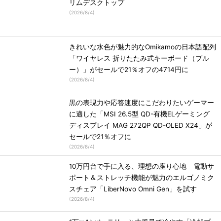
リムデスクトップ
(
2026/8/4
)
きれいな水色が魅力的なOmikamoの日本語配列
「ワイヤレス 折りたたみ式キーボード（ブル
ー）」がセールで21％オフの4714円に
(
2026/8/4
)
黒の表現力や応答速度にこだわりたいゲーマー
に適した「MSI 26.5型 QD-有機ELゲーミング
ディスプレイ MAG 272QP QD-OLED X24」が
セールで21％オフに
(
2026/8/4
)
10万円台で手に入る、理想の座り心地 電動サ
ポート＆ストレッチ機能が魅力のエルゴノミク
スチェア「LiberNovo Omni Gen」を試す
(
2026/8/4
)