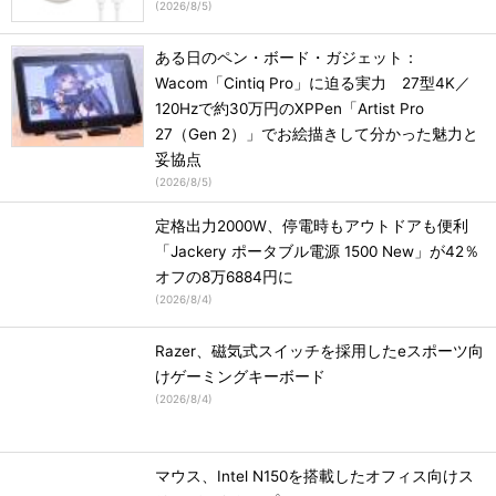
(
2026/8/5
)
ある日のペン・ボード・ガジェット：
Wacom「Cintiq Pro」に迫る実力 27型4K／
120Hzで約30万円のXPPen「Artist Pro
27（Gen 2）」でお絵描きして分かった魅力と
妥協点
(
2026/8/5
)
定格出力2000W、停電時もアウトドアも便利
「Jackery ポータブル電源 1500 New」が42％
オフの8万6884円に
(
2026/8/4
)
Razer、磁気式スイッチを採用したeスポーツ向
けゲーミングキーボード
(
2026/8/4
)
マウス、Intel N150を搭載したオフィス向けス