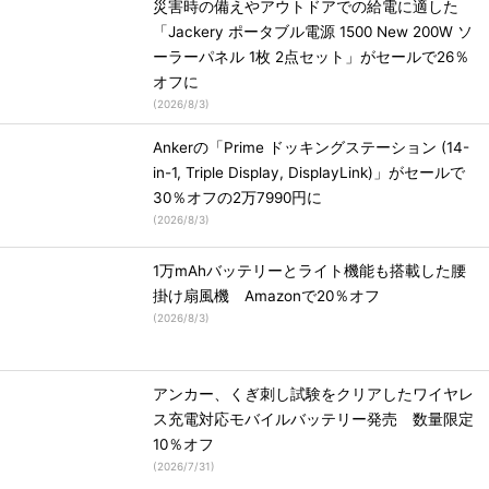
災害時の備えやアウトドアでの給電に適した
「Jackery ポータブル電源 1500 New 200W ソ
ーラーパネル 1枚 2点セット」がセールで26％
オフに
(
2026/8/3
)
Ankerの「Prime ドッキングステーション (14-
in-1, Triple Display, DisplayLink)」がセールで
30％オフの2万7990円に
(
2026/8/3
)
1万mAhバッテリーとライト機能も搭載した腰
掛け扇風機 Amazonで20％オフ
(
2026/8/3
)
アンカー、くぎ刺し試験をクリアしたワイヤレ
ス充電対応モバイルバッテリー発売 数量限定
10％オフ
(
2026/7/31
)