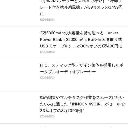
1万mAhバッテリーと大風量で冷やす「冷却プ
レート付き携帯扇風機」が39％オフの3499円
に
(
2026/8/3
)
2万5000mAhの大容量を持ち運べる「Anker
Power Bank（25000mAh, Built-In & 巻取り式
USB-Cケーブル）」が30％オフの1万490円に
(
2026/8/3
)
FIIO、スティック型デザイン筐体を採用したポ
ータブルオーディオプレーヤー
(
2026/8/3
)
動画編集やマルチタスク作業をスムーズに行い
たい人に適した「INNOCN 49C1R」がセールで
33％オフの8万7390円に
(
2026/8/3
)