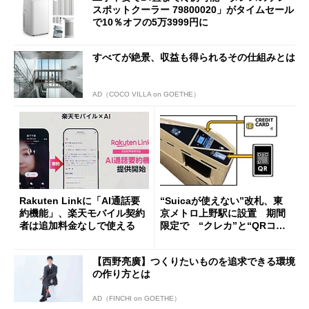
スポットクーラー 79800020」がタイムセール
で10％オフの5万3999円に
すべてが絶景、収益も得られるその仕組みとは
AD（COCO VILLA on GOETHE）
Rakuten Linkに「AI通話要
“Suicaが使えない”改札、東
約機能」、楽天モバイル契約
京メトロ上野駅に設置 期間
者は追加料金なしで使える
限定で “クレカ”と“QRコー
ド”専用
【西野亮廣】つくりたいものを追求できる環境
の作り方とは
AD（FINCHI on GOETHE）