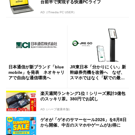
台前半で実現する快適PCライフ
AD（ITmedia PC USER）
日本通信が新ブランド「blue
JR東日本「分かりにくい」新
mobile」を発表 ネオキャリ
幹線券売機を改善へ なぜ、
アで自由な通信環境へ
スマホではなく「駅での最短
1分購入」を実現？
楽天週間ランキング1位！シリーズ累計3億包
のスッキリ茶。380円でお試し
AD（ハーブ健康本舗）
ゲオが「ゲオのサマーセール2026」を8月8日
から開催、中古のスマホやゲームがお得に