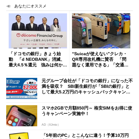
あなたにオススメ
「ドコモの銀行」きょう始
“Suicaが使えない”クレカ・
動 「d NEOBANK」消滅、
QR専用改札機に賛否 「問
最大4.5％還元 強みは何か解
題なく運用できる」「交通系I
説
Cの方がスムーズ」
元グループ会社が「ドコモの銀行」になった不
満を吸収？ SBI新生銀行が「SBIの銀行」と
して最大5.2万円のキャッシュバックキャンペ
ーンを開催
スマホ2GBで月額850円～ 格安SIMをお得に使
うキャンペーン実施中！
AD（IIJmio）
「5年前のPC」とこんなに違う！予算10万円