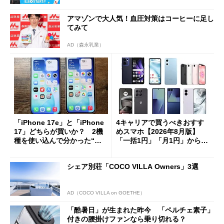
アマゾンで大人気！血圧対策はコーヒーに足し
てみて
AD（森永乳業）
「iPhone 17e」と「iPhone
4キャリアで買うべきおすす
17」どちらが買いか？ 2機
めスマホ【2026年8月版】
種を使い込んで分かった“ス
「一括1円」「月1円」からお
ペック表にない違い”
得なiPhone／Pixel／Galaxy
まで
シェア別荘「COCO VILLA Owners」3選
AD（COCO VILLA on GOETHE）
「酷暑日」が生まれた昨今 「ペルチェ素子」
付きの腰掛けファンなら乗り切れる？