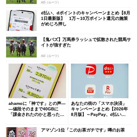
AD（ルーツ）
d払い、dポイントのキャンペーンまとめ【8月
1日最新版】 1万～10万ポイント還元の施策
がめじろ押し
【鬼バズ】万馬券ラッシュで拡散された競馬サ
イトが強すぎた
AD（ルーツ）
ahamoに「神です」との声―
あなたの街の「スマホ決済」
―値段そのままで40GBに
キャンペーンまとめ【2026年
「課金されたのかと思った」
8月版】～PayPay、d払い、a
と戸惑いも
u PAY、楽天ペイ
アマゾン1位「このお茶ガチです」噂のお茶