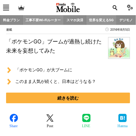
料金プラン
工事不要Wi-Fiルーター
スマホ決済
世界を変える5G
デジモノ
連載
2016年8月5日
「ポケモンGO」ブームが過熱し続けた
未来を妄想してみた
「ポケモンGO」が大ブームに
このまま人気が続くと、日本はどうなる？
続きを読む
Share
Post
LINE
Hatena