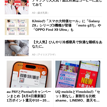
アマゾンで大人気！血圧対策はコーヒーに足し
てみて
AD（森永乳業）
IIJmioの「スマホ大特価セール」に「Galaxy
Z8」シリーズ3機種が登場 「moto g37j」や
「OPPO Find X9 Ultra」も
【大人気】ひんやり冷感寝具で快適な睡眠をあ
なたに。
AD（アイリスプラザ）
au PAYとPontaのキャンペー
UQ mobileとY!mobileの「セ
ンまとめ【8月4日最新版】
ット割なし」新割引を比較
1万ポイント還元や10～20％
ahamo、LINEMO、楽天モバ
還元あり
イルよりもお得？