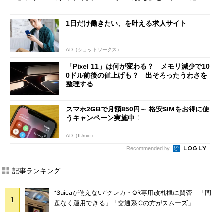
修正やGPU性能改善なども
び」の悩ましさ
1日だけ働きたい、を叶える求人サイト
AD（ショットワークス）
「Pixel 11」は何が変わる？ メモリ減少で10
0ドル前後の値上げも？ 出そろったうわさを
整理する
スマホ2GBで月額850円～ 格安SIMをお得に使
うキャンペーン実施中！
AD（IIJmio）
Recommended by
記事ランキング
“Suicaが使えない”クレカ・QR専用改札機に賛否 「問
題なく運用できる」「交通系ICの方がスムーズ」