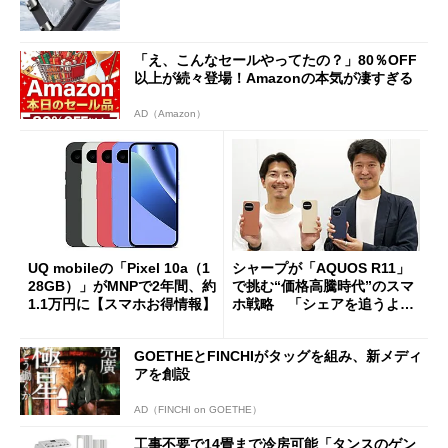
「え、こんなセールやってたの？」80％OFF
以上が続々登場！Amazonの本気が凄すぎる
AD（Amazon）
UQ mobileの「Pixel 10a（1
シャープが「AQUOS R11」
28GB）」がMNPで2年間、約
で挑む“価格高騰時代”のスマ
1.1万円に【スマホお得情報】
ホ戦略 「シェアを追うより
も既存ユーザーを大切に」
GOETHEとFINCHIがタッグを組み、新メディ
アを創設
AD（FINCHI on GOETHE）
工事不要で14畳まで冷房可能「タンスのゲン