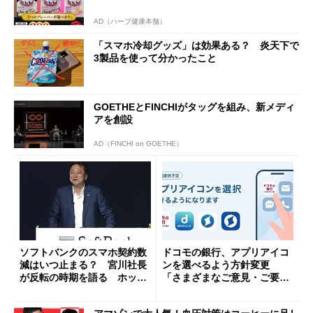
AD（ハーブ健康本舗）
「スマホ冷却グッズ」は効果ある？ 炎天下で
3製品を使って分かったこと
GOETHEとFINCHIがタッグを組み、新メディ
アを創設
AD（FINCHI on GOETHE）
ソフトバンクのスマホ契約数
ドコモの銀行、アプリアイコ
減はいつ止まる？ 宮川社長
ンを選べるよう方針変更
が反転の時期を語る ホッピ
「さまざまなご意見・ご要望
ング対策は「真剣にやりすぎ
を踏まえ」
た」