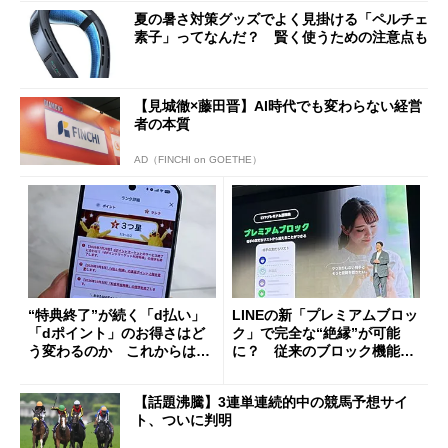
夏の暑さ対策グッズでよく見掛ける「ペルチェ
素子」ってなんだ？ 賢く使うための注意点も
【見城徹×藤田晋】AI時代でも変わらない経営
者の本質
AD（FINCHI on GOETHE）
“特典終了”が続く「d払い」
LINEの新「プレミアムブロッ
「dポイント」のお得さはど
ク」で完全な“絶縁”が可能
う変わるのか これからは
に？ 従来のブロック機能と
「dカード」の利用が得策？
の決定的な違い
【話題沸騰】3連単連続的中の競馬予想サイ
ト、ついに判明