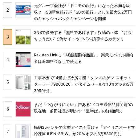
元グループ会社が「ドコモの銀行」になった不満を吸
収？ SBI新生銀行が「SBIの銀行」として最大5.2万円
のキャッシュバックキャンペーンを開催
SNSで多発する「無料であげます」投稿の正体 “お涙
ちょうだい”で偽サイトやLINEへ誘導するカラクリ
Rakuten Linkに「AI通話要約機能」、楽天モバイル契約
者は追加料金なしで使える
工事不要で14畳まで冷房可能「タンスのゲン スポット
クーラー 79800020」がタイムセールで10％オフの5万
3999円に
まだ「つながりにくい」声ある“ドコモ通信品質問題”の
現在地 前田社長が明かす「道半ば」の詳細解説
幅約35センチで大型アイスも置ける「アイリスオーヤマ
冷凍庫 IUSN-8B-W」が20％オフの3万5800円に