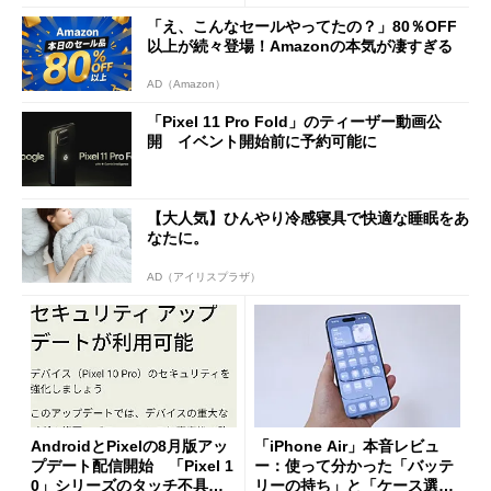
「え、こんなセールやってたの？」80％OFF
以上が続々登場！Amazonの本気が凄すぎる
AD（Amazon）
「Pixel 11 Pro Fold」のティーザー動画公
開 イベント開始前に予約可能に
【大人気】ひんやり冷感寝具で快適な睡眠をあ
なたに。
AD（アイリスプラザ）
AndroidとPixelの8月版アッ
「iPhone Air」本音レビュ
プデート配信開始 「Pixel 1
ー：使って分かった「バッテ
0」シリーズのタッチ不具合
リーの持ち」と「ケース選