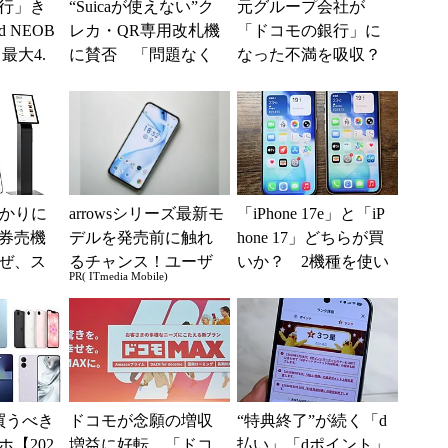
行」き
“Suicaが使えない”ク
元グループ会社が
 NEOB
レカ・QR専用改札機
「ドコモの銀行」に
最大4.
に賛否 「問題なく
なった不満を吸収？
みは何か
運用できる」「交通
SBI新生銀行が「S
系ICの方がスムー...
BIの銀行」として最
大5....
分かりに
arrowsシリーズ最新モ
「iPhone 17e」と「iP
券売機
デルを発売前に触れ
hone 17」どちらが買
ぜ、ス
るチャンス！ユーザ
いか？ 2機種を使い
PR( ITmedia Mobile)
「駅で
ー座談会開催
込んで分かった“スペ
入」を実
ッ...
買うべき
ドコモが念願の増収
“特典終了”が続く「d
【202
増益に好転 「ドコ
払い」「dポイント」