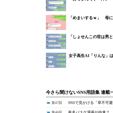
「めまいするｗ」 母に
「しょせんこの世は男と
女子高生AI「りんな」は
今さら聞けないSNS用語集 連載
SNSで見かける「草不可
47
有名バスケ漫画が由来？ 
46