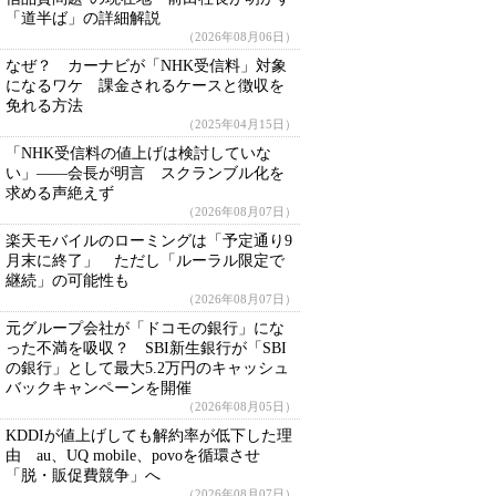
「道半ば」の詳細解説
（2026年08月06日）
なぜ？ カーナビが「NHK受信料」対象
になるワケ 課金されるケースと徴収を
免れる方法
（2025年04月15日）
「NHK受信料の値上げは検討していな
い」――会長が明言 スクランブル化を
求める声絶えず
（2026年08月07日）
楽天モバイルのローミングは「予定通り9
月末に終了」 ただし「ルーラル限定で
継続」の可能性も
（2026年08月07日）
元グループ会社が「ドコモの銀行」にな
った不満を吸収？ SBI新生銀行が「SBI
の銀行」として最大5.2万円のキャッシュ
バックキャンペーンを開催
（2026年08月05日）
KDDIが値上げしても解約率が低下した理
由 au、UQ mobile、povoを循環させ
「脱・販促費競争」へ
（2026年08月07日）