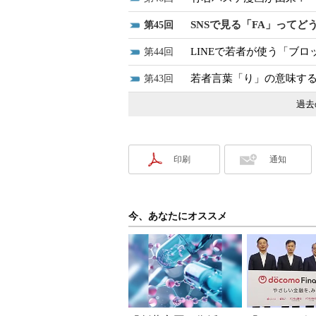
SNSで見る「FA」ってど
45
LINEで若者が使う「ブ
44
若者言葉「り」の意味す
43
過去
印刷
通知
今、あなたにオススメ