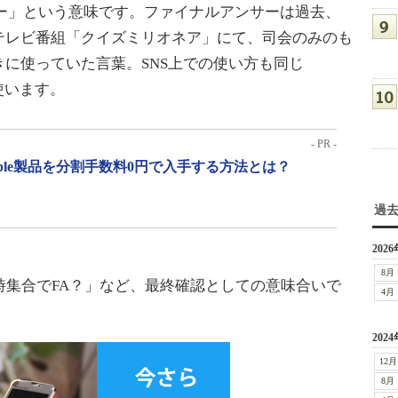
ー」という意味です。ファイナルアンサーは過去、
テレビ番組「クイズミリオネア」にて、司会のみのも
に使っていた言葉。SNS上での使い方も同じ
使います。
- PR -
pple製品を分割手数料0円で入手する方法とは？
過
2026
8月
時集合でFA？」など、最終確認としての意味合いで
4月
2024
12月
8月