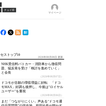
チョイ得
マイページ
セストップ10
2026年08月08日 更新
NHK受信料パトカー・消防車から徴収問
題、猛反発を受け「検討を進めていく」
と会長
（2026年08月07日）
ドコモが念願の増収増益に好転 「ドコ
モMAX」好調も後押し、今後は“ロイヤル
ユーザー”を重視
（2026年08月06日）
まだ「つながりにくい」声ある“ドコモ通
信品質問題”の現在地 前田社長が明かす