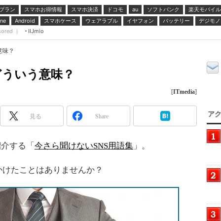
プラン
スマホお得情報
スマホ決済
ドコモ
ソフトバンク
楽天モバイル
au
スマホケース
ウェアラブル
イヤフォン
バッテリー
デジモノ
ne
Android
sored ｜
IIJmio
意味？
どういう意味？
[
ITmedia
]
アク
見る
Share
紹介する「
今さら聞けないSNS用語集
」。
かけたことはありませんか？