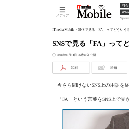
料金
iPho
メディア
Spon
ITmedia Mobile
>
SNSで見る「FA」ってどういう
SNSで見る「FA」って
2016年08月14日 06時00分 公開
印刷
通知
今さら聞けないSNS上の用語を
「FA」という言葉をSNS上で見