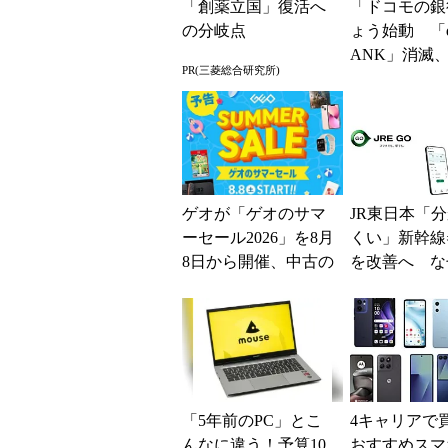
「創薬立国」復活へ
「ドコモの銀
の分岐点
ょう始動 「d
ANK」消滅、
PR(三菱総合研究所)
5％還元 強
解説
ゲオが「ゲオのサマ
JR東日本「
ーセール2026」を8月
くい」新幹線
8日から開催、中古の
を改善へ な
スマホやゲームがお
マホではなく
得に
の最短1分購
現？
「5年前のPC」とこ
4キャリアで
んなに違う！予算10
おすすめスマホ