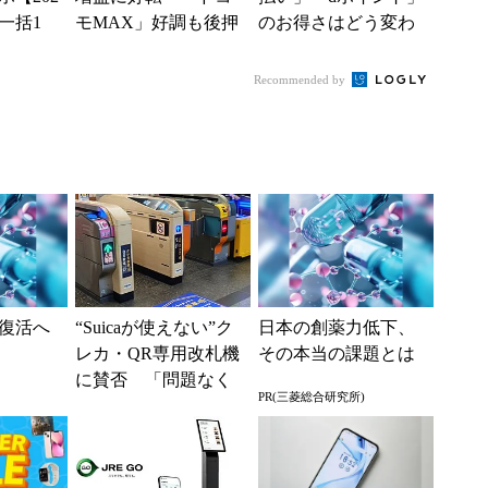
一括1
モMAX」好調も後押
のお得さはどう変わ
」からお
し、今後は“ロイヤル
るのか これからは
.
ユーザー”を重視
「dカード」の利用が
Recommended by
得...
復活へ
“Suicaが使えない”ク
日本の創薬力低下、
レカ・QR専用改札機
その本当の課題とは
に賛否 「問題なく
PR(三菱総合研究所)
運用できる」「交通
系ICの方がスムー...