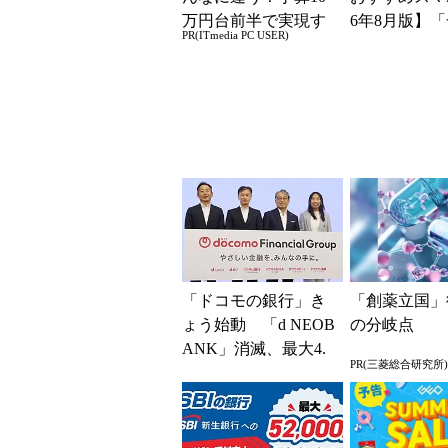
万円台前半で実現す
6年8月版】「
PR(ITmedia PC USER)
る快適PCライフ
円」「月1円
得なiPhone／..
「ドコモの銀行」き
「創薬立国」
ょう始動 「d NEOB
の分岐点
ANK」消滅、最大4.
PR(三菱総合研究所)
5％還元 強みは何か
解説