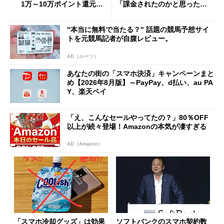
1万～10万ポイント還元の
「課金されたのかと思った」
施策がめじろ押し
と戸惑いも
"本当に無料で当たる？" 話題の競馬予想サイ
トを元競馬記者が自腹レビュー。
AD（ルーツ）
あなたの街の「スマホ決済」キャンペーンまと
め【2026年8月版】～PayPay、d払い、au PA
Y、楽天ペイ
「え、こんなセールやってたの？」80％OFF
以上が続々登場！Amazonの本気が凄すぎる
AD（Amazon）
「スマホ冷却グッズ」は効果
ソフトバンクのスマホ契約数