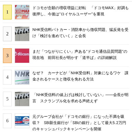
ドコモが念願の増収増益に好転 「ドコモMAX」好調も
後押し、今後は“ロイヤルユーザー”を重視
NHK受信料パトカー・消防車から徴収問題、猛反発を受
け「検討を進めていく」と会長
まだ「つながりにくい」声ある“ドコモ通信品質問題”の
現在地 前田社長が明かす「道半ば」の詳細解説
なぜ？ カーナビが「NHK受信料」対象になるワケ 課
金されるケースと徴収を免れる方法
「NHK受信料の値上げは検討していない」――会長が明
言 スクランブル化を求める声絶えず
元グループ会社が「ドコモの銀行」になった不満を吸
収？ SBI新生銀行が「SBIの銀行」として最大5.2万円
のキャッシュバックキャンペーンを開催