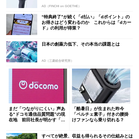
AD（FINCHI on GOETHE）
“特典終了”が続く「d払い」「dポイント」の
お得さはどう変わるのか これからは「dカー
ド」の利用が得策？
日本の創薬力低下、その本当の課題とは
AD（三菱総合研究所）
まだ「つながりにくい」声あ
「酷暑日」が生まれた昨今
る“ドコモ通信品質問題”の現
「ペルチェ素子」付きの腰掛
在地 前田社長が明かす「道
けファンなら乗り切れる？
半ば」の詳細解説
すべてが絶景、収益も得られるその仕組みとは