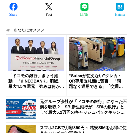
Share
Post
LINE
Hatena
あなたにオススメ
「ドコモの銀行」きょう始
“Suicaが使えない”クレカ・
動 「d NEOBANK」消滅、
QR専用改札機に賛否 「問
最大4.5％還元 強みは何か解
題なく運用できる」「交通系I
説
Cの方がスムーズ」
元グループ会社が「ドコモの銀行」になった不
満を吸収？ SBI新生銀行が「SBIの銀行」と
して最大5.2万円のキャッシュバックキャンペ
ーンを開催
スマホ2GBで月額850円～ 格安SIMをお得に使
うキャンペーン実施中！