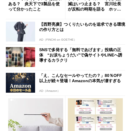
ある？ 炎天下で3製品を使
減はいつ止まる？ 宮川社長
って分かったこと
が反転の時期を語る ホッピ
ング対策は「真剣にやりすぎ
た」
【西野亮廣】つくりたいものを追求できる環境
の作り方とは
AD（FINCHI on GOETHE）
SNSで多発する「無料であげます」投稿の正
体 “お涙ちょうだい”で偽サイトやLINEへ誘
導するカラクリ
「え、こんなセールやってたの？」80％OFF
以上が続々登場！Amazonの本気が凄すぎる
AD（Amazon）