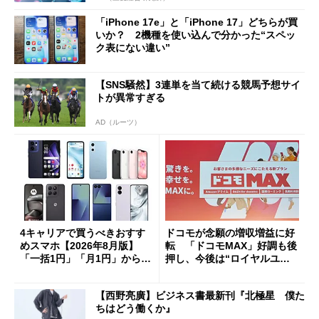
「iPhone 17e」と「iPhone 17」どちらが買
いか？ 2機種を使い込んで分かった“スペッ
ク表にない違い”
【SNS騒然】3連単を当て続ける競馬予想サイ
トが異常すぎる
AD（ルーツ）
4キャリアで買うべきおすす
ドコモが念願の増収増益に好
めスマホ【2026年8月版】
転 「ドコモMAX」好調も後
「一括1円」「月1円」からお
押し、今後は“ロイヤルユー
得なiPhone／Pixel／Galaxy
ザー”を重視
まで
【西野亮廣】ビジネス書最新刊『北極星 僕た
ちはどう働くか』