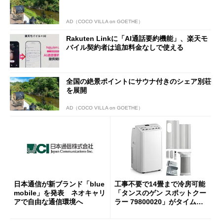
AD（COCO VILLA on GOETHE）
Rakuten Linkに「AI通話要約機能」、楽天モ
バイル契約者は追加料金なしで使える
全国の絶景ポイントにサウナ付きのシェア別荘
を展開
AD（COCO VILLA on GOETHE）
日本通信が新ブランド「blue
工事不要で14畳まで冷房可能
mobile」を発表 ネオキャリ
「タンスのゲン スポットクー
アで自由な通信環境へ
ラー 79800020」がタイムセ
ールで10％オフの5万3999円
に