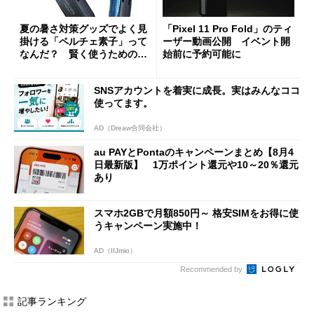
夏の暑さ対策グッズでよく見
「Pixel 11 Pro Fold」のティ
掛ける「ペルチェ素子」って
ーザー動画公開 イベント開
なんだ？ 賢く使うための注
始前に予約可能に
意点も
SNSアカウントを着実に成長。実はみんなココ
使ってます。
AD（Dreaw合同会社）
au PAYとPontaのキャンペーンまとめ【8月4
日最新版】 1万ポイント還元や10～20％還元
あり
スマホ2GBで月額850円～ 格安SIMをお得に使
うキャンペーン実施中！
AD（IIJmio）
Recommended by
記事ランキング