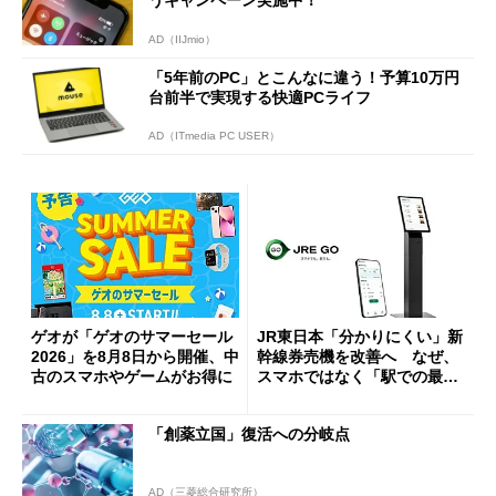
AD（IIJmio）
「5年前のPC」とこんなに違う！予算10万円
台前半で実現する快適PCライフ
AD（ITmedia PC USER）
ゲオが「ゲオのサマーセール
JR東日本「分かりにくい」新
2026」を8月8日から開催、中
幹線券売機を改善へ なぜ、
古のスマホやゲームがお得に
スマホではなく「駅での最短
1分購入」を実現？
「創薬立国」復活への分岐点
AD（三菱総合研究所）