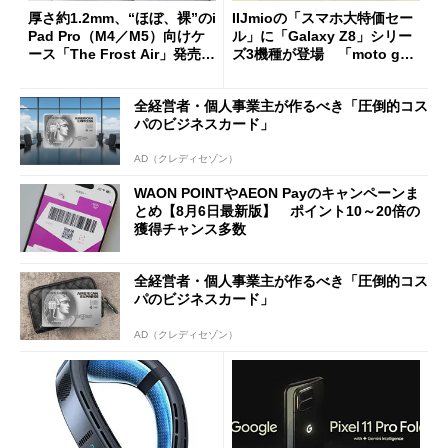
厚さ約1.2mm、“ほぼ、裸”のi
IIJmioの「スマホ大特価セー
Pad Pro（M4／M5）向けケ
ル」に「Galaxy Z8」シリー
ース「The Frost Air」発売
ズ3機種が登場 「moto g37
ケースフィニットから
j」や「OPPO Find X9 Ultr
a」も
全経営者・個人事業主が作るべき「圧倒的コス
パのビジネスカード」
AD（クレディセゾン）
WAON POINTやAEON Payのキャンペーンま
とめ【8月6日最新版】 ポイント10～20倍の
獲得チャンス多数
全経営者・個人事業主が作るべき「圧倒的コス
パのビジネスカード」
AD（クレディセゾン）