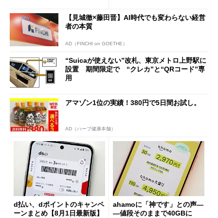
の決定的な違い
【見城徹×藤田晋】AI時代でも変わらない経営
者の本質
AD（FINCHI on GOETHE）
“Suicaが使えない”改札、東京メトロ上野駅に
設置 期間限定で “クレカ”と“QRコード”専
用
アマゾン1位の実績！380円で5日間お試し。
AD（ハーブ健康本舗）
d払い、dポイントのキャンペ
ahamoに「神です」との声―
ーンまとめ【8月1日最新版】
―値段そのままで40GBに