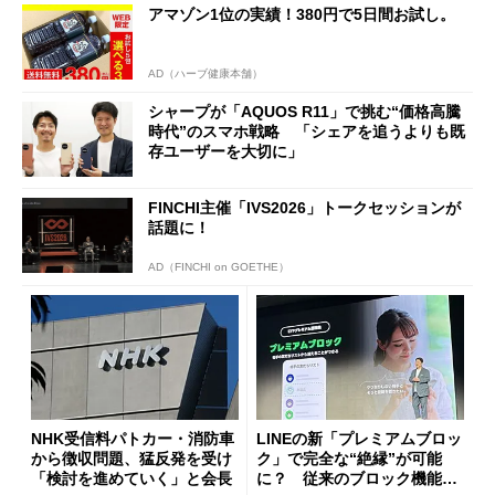
アマゾン1位の実績！380円で5日間お試し。
AD（ハーブ健康本舗）
シャープが「AQUOS R11」で挑む“価格高騰
時代”のスマホ戦略 「シェアを追うよりも既
存ユーザーを大切に」
FINCHI主催「IVS2026」トークセッションが
話題に！
AD（FINCHI on GOETHE）
NHK受信料パトカー・消防車
LINEの新「プレミアムブロッ
から徴収問題、猛反発を受け
ク」で完全な“絶縁”が可能
「検討を進めていく」と会長
に？ 従来のブロック機能と