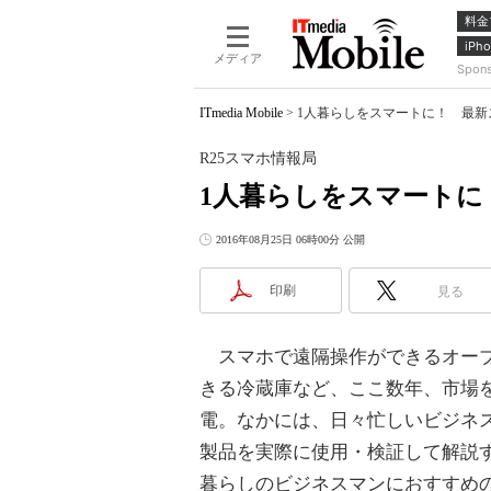
料金
iPho
メディア
Spon
ITmedia Mobile
>
1人暮らしをスマートに！ 最新
R25スマホ情報局
1人暮らしをスマートに
2016年08月25日 06時00分 公開
印刷
見る
スマホで遠隔操作ができるオーブ
きる冷蔵庫など、ここ数年、市場
電。なかには、日々忙しいビジネ
製品を実際に使用・検証して解説す
暮らしのビジネスマンにおすすめ