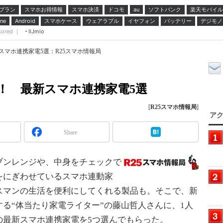
プラン
スマホお得情報
スマホ決済
ドコモ
ソフトバンク
楽天モバイル
au
スマホケース
ウェアラブル
イヤフォン
バッテリー
デジモノ
ne
Android
sored ｜
IIJmio
スマホ連携家電5選：R25スマホ情報局
！ 最新スマホ連携家電5選
[
R25スマホ情報局
]
アク
Share
ンレンジや、中身をチェックで
をにぎわせているスマホ連動家
スマンの生活を便利にしてくれる製品も。そこで、新
る“体当たり家電ライター”の藤山哲人さんに、1人
の最新スマホ連携家電を5つ選んでもらった。