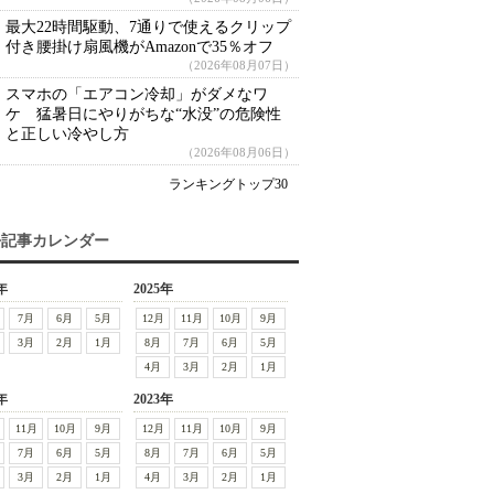
最大22時間駆動、7通りで使えるクリップ
付き腰掛け扇風機がAmazonで35％オフ
（2026年08月07日）
スマホの「エアコン冷却」がダメなワ
ケ 猛暑日にやりがちな“水没”の危険性
と正しい冷やし方
（2026年08月06日）
ランキングトップ30
去記事カレンダー
年
2025年
7月
6月
5月
12月
11月
10月
9月
3月
2月
1月
8月
7月
6月
5月
4月
3月
2月
1月
年
2023年
11月
10月
9月
12月
11月
10月
9月
7月
6月
5月
8月
7月
6月
5月
3月
2月
1月
4月
3月
2月
1月