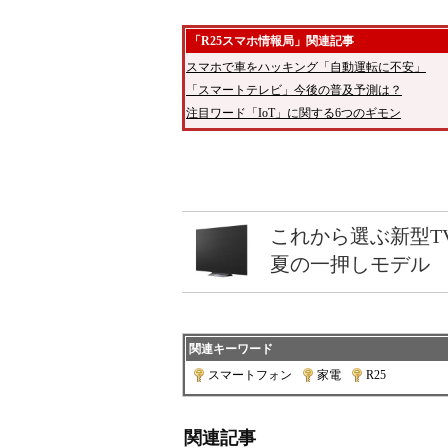
「R25スマホ情報局」関連記事
スマホで車をハッキング「自動運転に不安」
「スマートテレビ」今後の普及予測は？
注目ワード「IoT」に関する6つのギモン
これから選ぶ新型T
夏の一押しモデル
関連キーワード
スマートフォン
|
家電
|
R25
関連記事