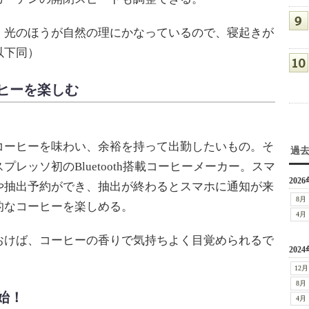
光のほうが自然の理にかなっているので、寝起きが
以下同）
ヒーを楽しむ
ーヒーを味わい、余裕を持って出勤したいもの。そ
過
レッソ初のBluetooth搭載コーヒーメーカー。スマ
2026
や抽出予約ができ、抽出が終わるとスマホに通知が来
8月
的なコーヒーを楽しめる。
4月
けば、コーヒーの香りで気持ちよく目覚められるで
2024
12月
8月
始！
4月