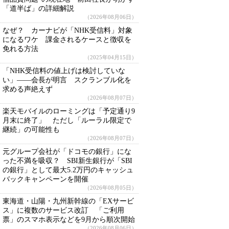
「道半ば」の詳細解説
（2026年08月06日）
なぜ？ カーナビが「NHK受信料」対象
になるワケ 課金されるケースと徴収を
免れる方法
（2025年04月15日）
「NHK受信料の値上げは検討していな
い」――会長が明言 スクランブル化を
求める声絶えず
（2026年08月07日）
楽天モバイルのローミングは「予定通り9
月末に終了」 ただし「ルーラル限定で
継続」の可能性も
（2026年08月07日）
元グループ会社が「ドコモの銀行」にな
った不満を吸収？ SBI新生銀行が「SBI
の銀行」として最大5.2万円のキャッシュ
バックキャンペーンを開催
（2026年08月05日）
東海道・山陽・九州新幹線の「EXサービ
ス」に複数のサービス改訂 「ご利用
票」のスマホ表示などを9月から順次開始
（2026年08月06日）