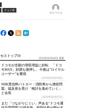
チョイ得
マイページ
セストップ10
2026年08月08日 更新
ドコモが念願の増収増益に好転 「ドコ
モMAX」好調も後押し、今後は“ロイヤル
ユーザー”を重視
（2026年08月06日）
NHK受信料パトカー・消防車から徴収問
題、猛反発を受け「検討を進めていく」
と会長
（2026年08月07日）
まだ「つながりにくい」声ある“ドコモ通
信品質問題”の現在地 前田社長が明かす