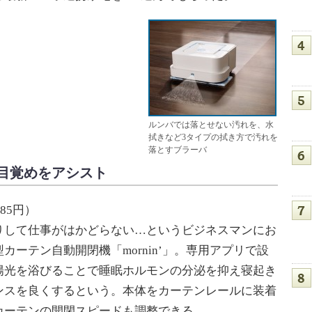
ルンバでは落とせない汚れを、水
拭きなど3タイプの拭き方で汚れを
落とすブラーバ
目覚めをアシスト
85円）
して仕事がはかどらない…というビジネスマンにお
ーテン自動開閉機「mornin’」。専用アプリで設
陽光を浴びることで睡眠ホルモンの分泌を抑え寝起き
ンスを良くするという。本体をカーテンレールに装着
カーテンの開閉スピードも調整できる。