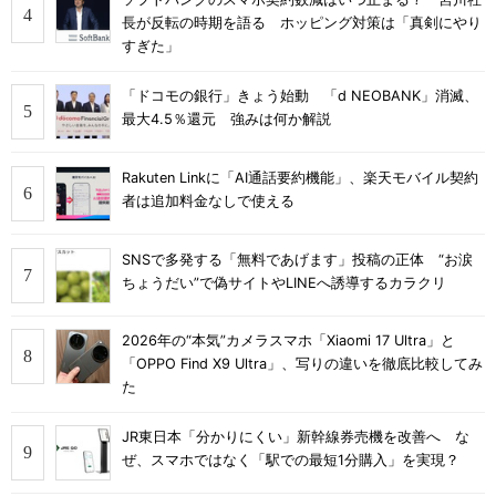
長が反転の時期を語る ホッピング対策は「真剣にやり
すぎた」
「ドコモの銀行」きょう始動 「d NEOBANK」消滅、
最大4.5％還元 強みは何か解説
Rakuten Linkに「AI通話要約機能」、楽天モバイル契約
者は追加料金なしで使える
SNSで多発する「無料であげます」投稿の正体 “お涙
ちょうだい”で偽サイトやLINEへ誘導するカラクリ
2026年の“本気”カメラスマホ「Xiaomi 17 Ultra」と
「OPPO Find X9 Ultra」、写りの違いを徹底比較してみ
た
JR東日本「分かりにくい」新幹線券売機を改善へ な
ぜ、スマホではなく「駅での最短1分購入」を実現？