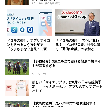
AD（渋谷法務総合事務所）
ドコモの銀行、アプリアイコ
「ドコモの銀行」で何が変わ
ンを選べるよう方針変更
る？ ドコモFG廣井社長に聞
「さまざまなご意見・ご要望
く「通信×金融」の攻勢とグ
を踏まえ」
ループ戦略
【SNS騒然】3連単を当て続ける競馬予想サイ
トが異常すぎる
AD（ルーツ）
新しい「マイナアプリ」は8月25日から提供予
定 「マイナポータル」アプリのアップデート
として
【競馬民騒然】鬼バズ中の“3連単連発サイ