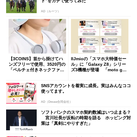
ト”をガチで使ってみた
AD（ルーツ）
【3COINS】首から掛けてハ
IIJmioの「スマホ大特価セー
ンズフリーで使用、3520円の
ル」に「Galaxy Z8」シリー
「ペルチェ付きネックファ
ズ3機種が登場 「moto g37
ン」
j」や「OPPO Find X9 Ultr
a」も
SNSアカウントを着実に成長。実はみんなココ
使ってます。
AD（Dreaw合同会社）
ソフトバンクのスマホ契約数減はいつ止まる？
宮川社長が反転の時期を語る ホッピング対
策は「真剣にやりすぎた」