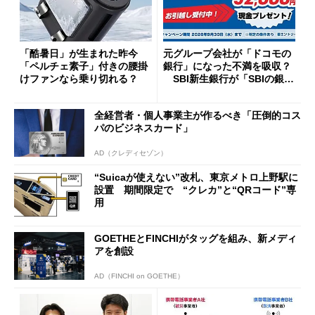
「酷暑日」が生まれた昨今
元グループ会社が「ドコモの
「ペルチェ素子」付きの腰掛
銀行」になった不満を吸収？
けファンなら乗り切れる？
SBI新生銀行が「SBIの銀
行」として最大5.2万円のキャ
ッシュバックキャンペーンを
全経営者・個人事業主が作るべき「圧倒的コス
開催
パのビジネスカード」
AD（クレディセゾン）
“Suicaが使えない”改札、東京メトロ上野駅に
設置 期間限定で “クレカ”と“QRコード”専
用
GOETHEとFINCHIがタッグを組み、新メディ
アを創設
AD（FINCHI on GOETHE）