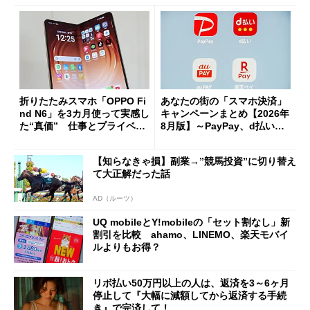
折りたたみスマホ「OPPO Fi
あなたの街の「スマホ決済」
nd N6」を3カ月使って実感し
キャンペーンまとめ【2026年
た“真価” 仕事とプライベー
8月版】～PayPay、d払い、a
トで大活躍
u PAY、楽天ペイ
【知らなきゃ損】副業→”競馬投資”に切り替え
て大正解だった話
AD（ルーツ）
UQ mobileとY!mobileの「セット割なし」新
割引を比較 ahamo、LINEMO、楽天モバイ
ルよりもお得？
リボ払い50万円以上の人は、返済を3～6ヶ月
停止して『大幅に減額してから返済する手続
き』で完済して！