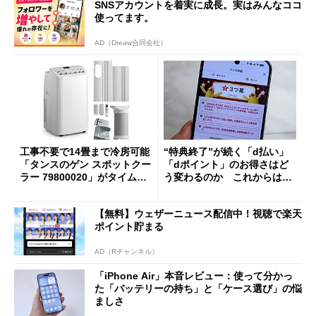
SNSアカウントを着実に成長。実はみんなココ
使ってます。
AD（Dreaw合同会社）
工事不要で14畳まで冷房可能
“特典終了”が続く「d払い」
「タンスのゲン スポットクー
「dポイント」のお得さはど
ラー 79800020」がタイムセ
う変わるのか これからは
ールで10％オフの5万3999円
「dカード」の利用が得策？
に
【無料】ウェザーニュース配信中！視聴で楽天
ポイント貯まる
AD（Rチャンネル）
「iPhone Air」本音レビュー：使って分かっ
た「バッテリーの持ち」と「ケース選び」の悩
ましさ