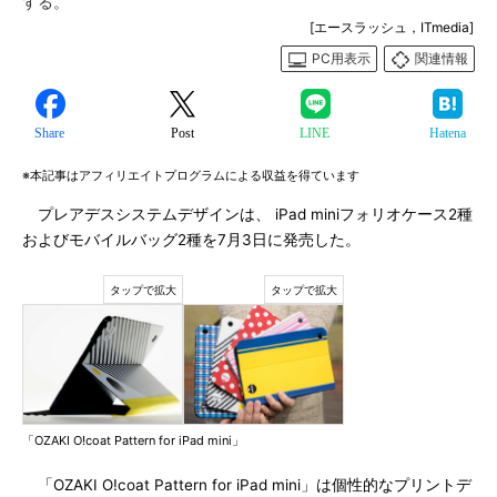
する。
[エースラッシュ，ITmedia]
PC用表示
関連情報
Share
Post
LINE
Hatena
※本記事はアフィリエイトプログラムによる収益を得ています
プレアデスシステムデザインは、 iPad miniフォリオケース2種
およびモバイルバッグ2種を7月3日に発売した。
「OZAKI O!coat Pattern for iPad mini」
「OZAKI O!coat Pattern for iPad mini」は個性的なプリントデ