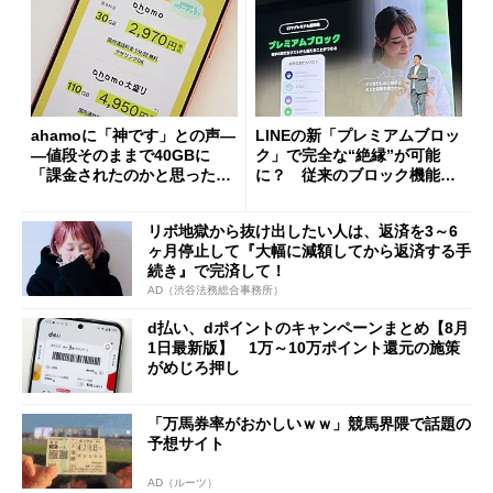
ahamoに「神です」との声―
LINEの新「プレミアムブロッ
―値段そのままで40GBに
ク」で完全な“絶縁”が可能
「課金されたのかと思った」
に？ 従来のブロック機能と
と戸惑いも
の決定的な違い
リボ地獄から抜け出したい人は、返済を3～6
ヶ月停止して『大幅に減額してから返済する手
続き』で完済して！
AD（渋谷法務総合事務所）
d払い、dポイントのキャンペーンまとめ【8月
1日最新版】 1万～10万ポイント還元の施策
がめじろ押し
「万馬券率がおかしいｗｗ」競馬界隈で話題の
予想サイト
AD（ルーツ）