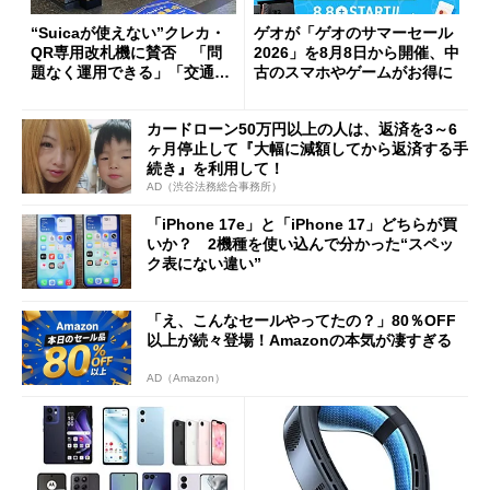
“Suicaが使えない”クレカ・
ゲオが「ゲオのサマーセール
QR専用改札機に賛否 「問
2026」を8月8日から開催、中
題なく運用できる」「交通系I
古のスマホやゲームがお得に
Cの方がスムーズ」
カードローン50万円以上の人は、返済を3～6
ヶ月停止して『大幅に減額してから返済する手
続き』を利用して！
AD（渋谷法務総合事務所）
「iPhone 17e」と「iPhone 17」どちらが買
いか？ 2機種を使い込んで分かった“スペッ
ク表にない違い”
「え、こんなセールやってたの？」80％OFF
以上が続々登場！Amazonの本気が凄すぎる
AD（Amazon）