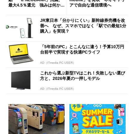
最大4.5％還元 強みは何か解
アで自由な通信環境へ
説
JR東日本「分かりにくい」新幹線券売機を改
善へ なぜ、スマホではなく「駅での最短1分
購入」を実現？
「5年前のPC」とこんなに違う！予算10万円
台前半で実現する快適PCライフ
AD（ITmedia PC USER）
これから選ぶ新型TVはこれ！失敗しない選び
方と、2026年夏の一押しモデル
AD（ITmedia PC USER）