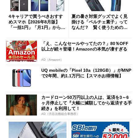
4キャリアで買うべきおすす
夏の暑さ対策グッズでよく見
めスマホ【2026年8月版】
掛ける「ペルチェ素子」って
「一括1円」「月1円」からお
なんだ？ 賢く使うための注
得なiPhone／Pixel／Galaxy
意点も
まで
「え、こんなセールやってたの？」80％OFF
以上が続々登場！Amazonの本気が凄すぎる
AD（Amazon）
UQ mobileの「Pixel 10a（128GB）」がMNP
で2年間、約1.1万円に【スマホお得情報】
カードローン50万円以上の人は、返済を3～6
ヶ月停止して『大幅に減額してから返済する手
続き』を利用して！
AD（渋谷法務総合事務所）