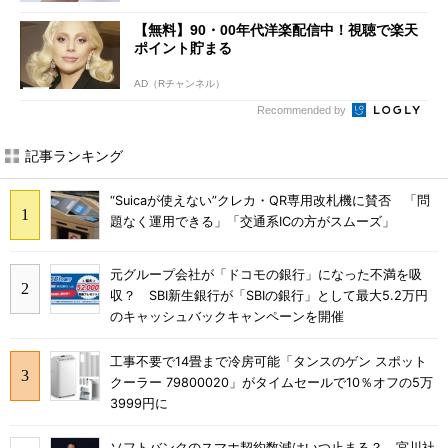
【無料】90・00年代洋楽配信中！視聴で楽天
ポイント貯まる
AD（Rチャンネル）
Recommended by
記事ランキング
“Suicaが使えない”クレカ・QR専用改札機に賛否 「問
題なく運用できる」「交通系ICの方がスムーズ」
元グループ会社が「ドコモの銀行」になった不満を吸
収？ SBI新生銀行が「SBIの銀行」として最大5.2万円
のキャッシュバックキャンペーンを開催
工事不要で14畳まで冷房可能「タンスのゲン スポット
クーラー 79800020」がタイムセールで10％オフの5万
3999円に
ソフトバンクのスマホ契約数減はいつ止まる？ 宮川社