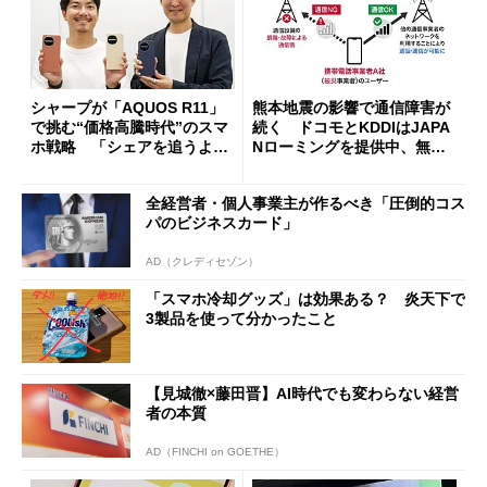
シャープが「AQUOS R11」
熊本地震の影響で通信障害が
で挑む“価格高騰時代”のスマ
続く ドコモとKDDIはJAPA
ホ戦略 「シェアを追うより
Nローミングを提供中、無料
も既存ユーザーを大切に」
Wi-Fi「00000JAPAN」も開
放
全経営者・個人事業主が作るべき「圧倒的コス
パのビジネスカード」
AD（クレディセゾン）
「スマホ冷却グッズ」は効果ある？ 炎天下で
3製品を使って分かったこと
【見城徹×藤田晋】AI時代でも変わらない経営
者の本質
AD（FINCHI on GOETHE）