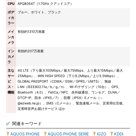
CPU
APQ8064T（1.7GHz クアッドコア）
ボデ
ブルー、ホワイト、ブラック
ィカ
ラー
メイ
有効約1310万画素
ンカ
メラ
イン
有効約207万画素
カメ
ラ
主な
4G LTE（下り最大100Mbps／最大75Mbps、上り最大15Mbps／最大
サー
25Mbps）、WIN HIGH SPEED（下り9.2Mbps／上り5.5Mbps）、
ビ
GLOBAL PASSPORT（CDMA／GSM／GPRS／UMTS）、無線
ス・
LAN（IEEE802.11a／b／g／n）、Wi-Fiテザリング（10台）、GPS、
機能
Bluetooth（4.0）、FeliCa／NFC、赤外線通信、ワンセグ、DLNA／
DTCP-IP、防水（IPX5／7）、防塵（IP5X）Eメール（～
@ezweb.ne.jp）、SMS（Cメール）、緊急速報メール、災害用伝言板、
災害時音声お届けサービス ほか
関連キーワード
AQUOS PHONE
|
AQUOS PHONE SERIE
|
IGZO
|
KDDI
|