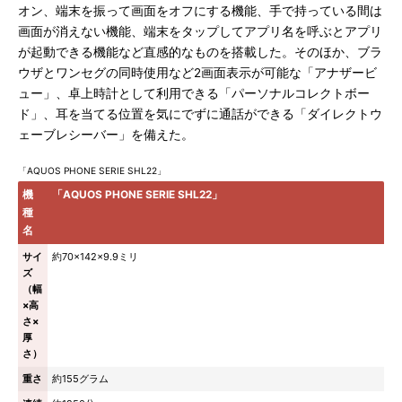
オン、端末を振って画面をオフにする機能、手で持っている間は
画面が消えない機能、端末をタップしてアプリ名を呼ぶとアプリ
が起動できる機能など直感的なものを搭載した。そのほか、ブラ
ウザとワンセグの同時使用など2画面表示が可能な「アナザービ
ュー」、卓上時計として利用できる「パーソナルコレクトボー
ド」、耳を当てる位置を気にでずに通話ができる「ダイレクトウ
ェーブレシーバー」を備えた。
「AQUOS PHONE SERIE SHL22」
機
「AQUOS PHONE SERIE SHL22」
種
名
サイ
約70×142×9.9ミリ
ズ
（幅
×高
さ×
厚
さ）
重さ
約155グラム