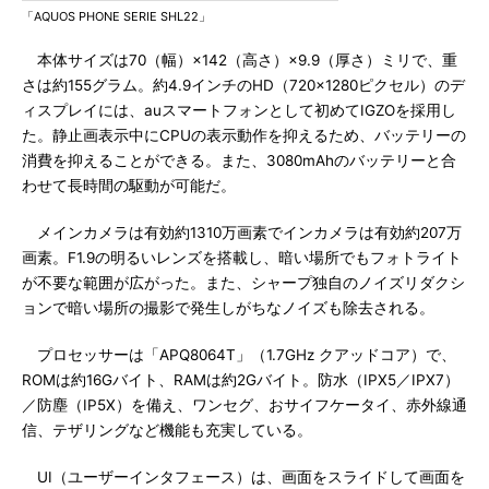
「AQUOS PHONE SERIE SHL22」
本体サイズは70（幅）×142（高さ）×9.9（厚さ）ミリで、重
さは約155グラム。約4.9インチのHD（720×1280ピクセル）のデ
ィスプレイには、auスマートフォンとして初めてIGZOを採用し
た。静止画表示中にCPUの表示動作を抑えるため、バッテリーの
消費を抑えることができる。また、3080mAhのバッテリーと合
わせて長時間の駆動が可能だ。
メインカメラは有効約1310万画素でインカメラは有効約207万
画素。F1.9の明るいレンズを搭載し、暗い場所でもフォトライト
が不要な範囲が広がった。また、シャープ独自のノイズリダクシ
ョンで暗い場所の撮影で発生しがちなノイズも除去される。
プロセッサーは「APQ8064T」（1.7GHz クアッドコア）で、
ROMは約16Gバイト、RAMは約2Gバイト。防水（IPX5／IPX7）
／防塵（IP5X）を備え、ワンセグ、おサイフケータイ、赤外線通
信、テザリングなど機能も充実している。
UI（ユーザーインタフェース）は、画面をスライドして画面を