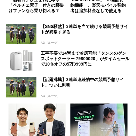
「ペルチェ素子」付きの腰掛
約機能」、楽天モバイル契約
けファンなら乗り切れる？
者は追加料金なしで使える
【SNS騒然】3連単を当て続ける競馬予想サイ
トが異常すぎる
AD（ルーツ）
工事不要で14畳まで冷房可能「タンスのゲン
スポットクーラー 79800020」がタイムセール
で10％オフの5万3999円に
【話題沸騰】3連単連続的中の競馬予想サイ
ト、ついに判明
AD（ルーツ）