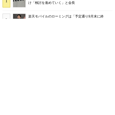
け「検討を進めていく」と会長
楽天モバイルのローミングは「予定通り9月末に終
了」 ただし「ルーラル限定で継続」の可能性も
KDDIが値上げしても解約率が低下した理由 au、UQ
mobile、povoを循環させ「脱・販促費競争」へ
ミストが出るハンディファンって涼しいの？ 家電量販
店でも買える「Aecooly Cold Air／Cold Air Pro」を試
す
JR東日本「分かりにくい」新幹線券売機を改善へ な
ぜ、スマホではなく「駅での最短1分購入」を実現？
まだ「つながりにくい」声ある“ドコモ通信品質問題”の
現在地 前田社長が明かす「道半ば」の詳細解説
ahamoの「40GB化」は値上げの布石か？ 通信品質改