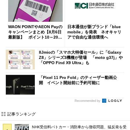
WAON POINTやAEON Payの
日本通信が新ブランド「blue
キャンペーンまとめ【8月6日
mobile」を発表 ネオキャリ
最新版】 ポイント10～20倍
アで自由な通信環境へ
の獲得チャンス多数
IIJmioの「スマホ大特価セール」に「Galaxy
Z8」シリーズ3機種が登場 「moto g37j」や
「OPPO Find X9 Ultra」も
「Pixel 11 Pro Fold」のティーザー動画公
開 イベント開始前に予約可能に
Recommended by
記事ランキング
NHK受信料パトカー・消防車から徴収問題、猛反発を受