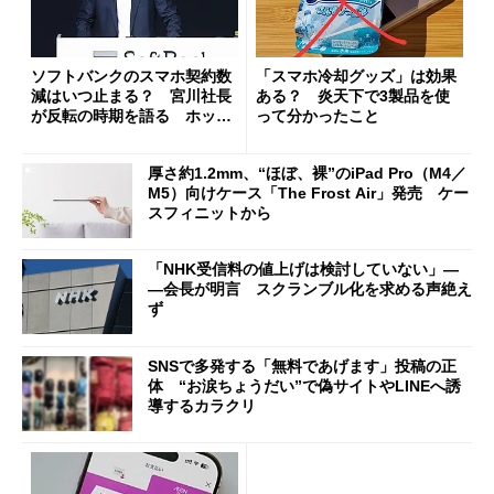
ソフトバンクのスマホ契約数
「スマホ冷却グッズ」は効果
減はいつ止まる？ 宮川社長
ある？ 炎天下で3製品を使
が反転の時期を語る ホッピ
って分かったこと
ング対策は「真剣にやりすぎ
た」
厚さ約1.2mm、“ほぼ、裸”のiPad Pro（M4／
M5）向けケース「The Frost Air」発売 ケー
スフィニットから
「NHK受信料の値上げは検討していない」―
―会長が明言 スクランブル化を求める声絶え
ず
SNSで多発する「無料であげます」投稿の正
体 “お涙ちょうだい”で偽サイトやLINEへ誘
導するカラクリ