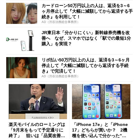
カードローン50万円以上の人は、返済を3～6
ヶ月停止して『大幅に減額してから返済する手
続き』を利用して！
AD（渋谷法務総合事務所）
JR東日本「分かりにくい」新幹線券売機を改
善へ なぜ、スマホではなく「駅での最短1分
購入」を実現？
リボ払い50万円以上の人は、返済を3～6ヶ月
停止して『大幅に減額してから返済する手続
き』で完済して！
AD（渋谷法務総合事務所）
楽天モバイルのローミングは
「iPhone 17e」と「iPhone
「9月末をもって予定通りに
17」どちらが買いか？ 2機
終了」 狙いは「品質改善」
種を使い込んで分かった“ス