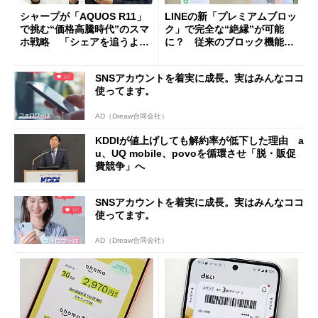
シャープが「AQUOS R11」
LINEの新「プレミアムブロッ
で挑む“価格高騰時代”のスマ
ク」で完全な“絶縁”が可能
ホ戦略 「シェアを追うより
に？ 従来のブロック機能と
も既存ユーザーを大切に」
の決定的な違い
SNSアカウントを着実に成長。実はみんなココ
使ってます。
AD（Dreaw合同会社）
KDDIが値上げしても解約率が低下した理由 a
u、UQ mobile、povoを循環させ「脱・販促
費競争」へ
SNSアカウントを着実に成長。実はみんなココ
使ってます。
AD（Dreaw合同会社）