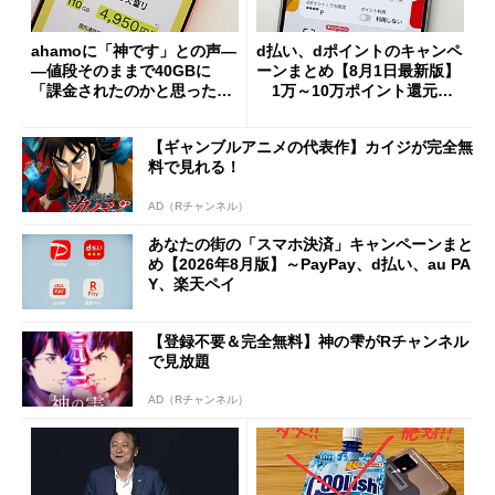
ahamoに「神です」との声―
d払い、dポイントのキャンペ
―値段そのままで40GBに
ーンまとめ【8月1日最新版】
「課金されたのかと思った」
1万～10万ポイント還元の
と戸惑いも
施策がめじろ押し
【ギャンブルアニメの代表作】カイジが完全無
料で見れる！
AD（Rチャンネル）
あなたの街の「スマホ決済」キャンペーンまと
め【2026年8月版】～PayPay、d払い、au PA
Y、楽天ペイ
【登録不要＆完全無料】神の雫がRチャンネル
で見放題
AD（Rチャンネル）