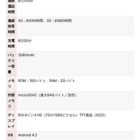
連続
約1250分
通話
時間
連続
4G：約590時間、3G：約680時間
待受
時間
充電
約200分
時間
バッ
3080mAh
テリ
ー容
量
メモ
ROM：16Gバイト、RAM：2Gバイト
リ
外部
microSDXC（最大64Gバイト／別売）
メモ
リ
ディ
約4.9インチHD（720×1280ピクセル）TFT液晶（IGZO）
スプ
レイ
OS
Android 4.2