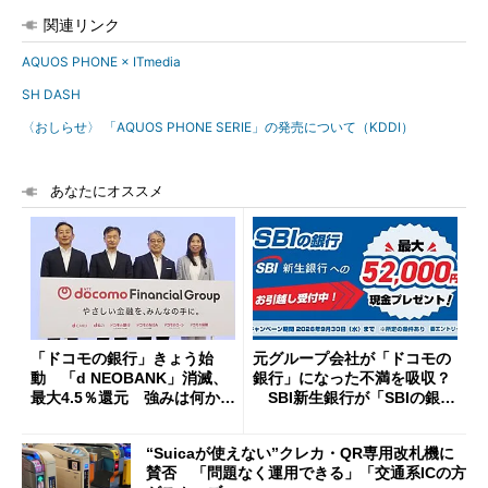
関連リンク
AQUOS PHONE × ITmedia
SH DASH
〈おしらせ〉 「AQUOS PHONE SERIE」の発売について（KDDI）
あなたにオススメ
「ドコモの銀行」きょう始
元グループ会社が「ドコモの
動 「d NEOBANK」消滅、
銀行」になった不満を吸収？
最大4.5％還元 強みは何か解
SBI新生銀行が「SBIの銀
説
行」として最大5.2万円のキャ
ッシュバックキャンペーンを
“Suicaが使えない”クレカ・QR専用改札機に
開催
賛否 「問題なく運用できる」「交通系ICの方