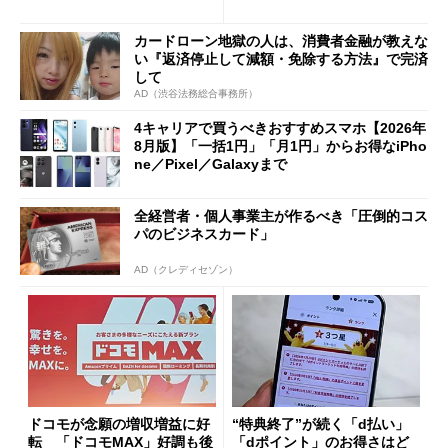
ただし「ルーラル限定で期
ペック表にない違い”
限を切った新契約」の可能性
カードローン地獄の人は、消費者金融が教えな
も
い『返済停止して減額・免除する方法』で完済
して
AD（渋谷法務総合事務所）
4キャリアで買うべきおすすめスマホ【2026年
8月版】「一括1円」「月1円」からお得なiPho
ne／Pixel／Galaxyまで
全経営者・個人事業主が作るべき「圧倒的コス
パのビジネスカード」
AD（クレディセゾン）
ドコモが念願の増収増益に好
“特典終了”が続く「d払い」
転 「ドコモMAX」好調も後
「dポイント」のお得さはど