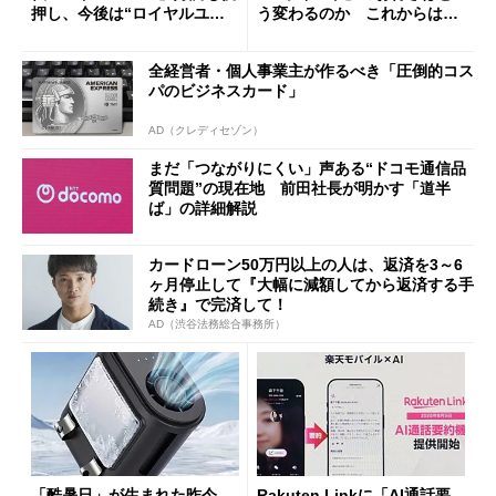
押し、今後は“ロイヤルユー
う変わるのか これからは
ザー”を重視
「dカード」の利用が得策？
全経営者・個人事業主が作るべき「圧倒的コス
パのビジネスカード」
AD（クレディセゾン）
まだ「つながりにくい」声ある“ドコモ通信品
質問題”の現在地 前田社長が明かす「道半
ば」の詳細解説
カードローン50万円以上の人は、返済を3～6
ヶ月停止して『大幅に減額してから返済する手
続き』で完済して！
AD（渋谷法務総合事務所）
「酷暑日」が生まれた昨今
Rakuten Linkに「AI通話要