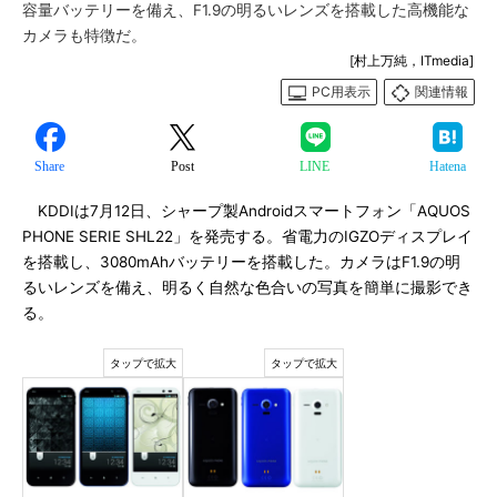
容量バッテリーを備え、F1.9の明るいレンズを搭載した高機能な
カメラも特徴だ。
[村上万純，ITmedia]
PC用表示
関連情報
Share
Post
LINE
Hatena
KDDIは7月12日、シャープ製Androidスマートフォン「AQUOS
PHONE SERIE SHL22」を発売する。省電力のIGZOディスプレイ
を搭載し、3080mAhバッテリーを搭載した。カメラはF1.9の明
るいレンズを備え、明るく自然な色合いの写真を簡単に撮影でき
る。