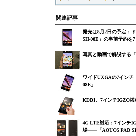
関連記事
発売は8月2日の予定：ド
SH-08E」の事前予約を
写真と動画で解説する「AQU
ワイドUXGAの7インチ「
08E」
KDDI、7インチIGZO搭
4G LTE対応：7インチ
場――「AQUOS PAD S