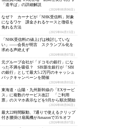
「道半ば」の詳細解説
（2026年08月06日）
なぜ？ カーナビが「NHK受信料」対象
になるワケ 課金されるケースと徴収を
免れる方法
（2025年04月15日）
「NHK受信料の値上げは検討していな
い」――会長が明言 スクランブル化を
求める声絶えず
（2026年08月07日）
元グループ会社が「ドコモの銀行」にな
った不満を吸収？ SBI新生銀行が「SBI
の銀行」として最大5.2万円のキャッシュ
バックキャンペーンを開催
（2026年08月05日）
東海道・山陽・九州新幹線の「EXサービ
ス」に複数のサービス改訂 「ご利用
票」のスマホ表示などを9月から順次開始
（2026年08月06日）
最大22時間駆動、7通りで使えるクリップ
付き腰掛け扇風機がAmazonで35％オフ
（2026年08月07日）