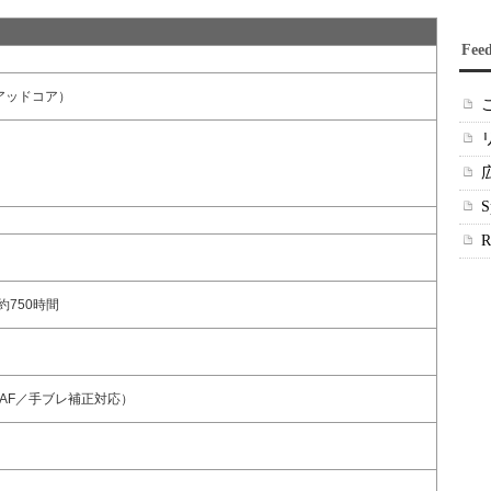
Fee
Hzクアッドコア）
約750時間
（AF／手ブレ補正対応）