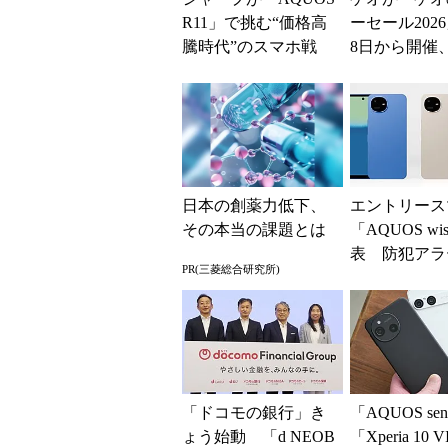
R11」で挑む“価格高
ーセール202
騰時代”のスマホ戦
8日から開催
略 「シェアを追う
スマホやゲー
よりも既存ユーザ
得に
ー...
日本の創薬力低下、
エントリース
その本当の課題とは
「AQUOS wi
表 防犯アラ
PR(三菱総合研究所)
AI活用の電
ト機能
「ドコモの銀行」き
「AQUOS sen
ょう始動 「d NEOB
「Xperia 10