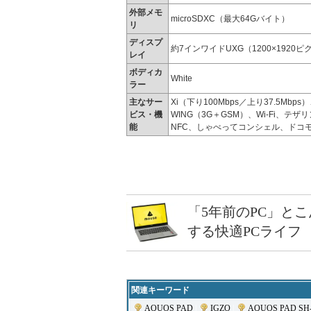
外部メモ
microSDXC（最大64Gバイト）
リ
ディスプ
約7インワイドUXG（1200×1920ピ
レイ
ボディカ
White
ラー
主なサー
Xi（下り100Mbps／上り37.5Mbp
ビス・機
WING（3G＋GSM）、Wi-Fi、テザリ
能
NFC、しゃべってコンシェル、ドコモ
「5年前のPC」と
する快適PCライフ
関連キーワード
AQUOS PAD
|
IGZO
|
AQUOS PAD SH-