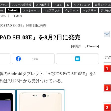
プラン
スマホお得情報
スマホ決済
ドコモ
ソフトバンク
楽天モバイル
au
スマホケース
ウェアラブル
イヤフォン
バッテリー
デジモ
ne
Android
sored ｜
IIJmio
OS PAD SH-08E」を8月2日に発売
PAD SH-08E」を8月2日に発売
[平賀洋一，
ITmedia
]
アク
Share
ndroidタブレット「AQUOS PAD SH-08E」を8
約は7月26日から受け付けている。