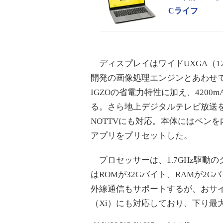
Cライフ
ディスプレイはワイドUXGA（120
開発の画像処理エンジンとあわせ
IGZOの省電力特性に加え、420
る。さら地上デジタルテレビ放送
NOTTVにも対応。本体にはペン
アプリをプリセットした。
プロセッサーは、1.7GHz駆動のク
はROMが32Gバイト、RAMが2Gバ
外線通信もサポートするが、おサ
（Xi）にも対応しており、下り最大