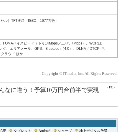
クセル）TFT液晶（IGZO、1677万色）
s）、FOMAハイスピード（下り14Mbps／上り5.7Mbps）、WORLD
ング、エリアメール、GPS、Bluetooth（4.0）、DLNA／DTCP-IP、
クラウド ほか
Copyright © ITmedia, Inc. All Rights Reserved.
- PR -
こんなに違う！予算10万円台前半で実現
08E
|
タブレット
|
Android
|
シャープ
|
地上デジタル放送