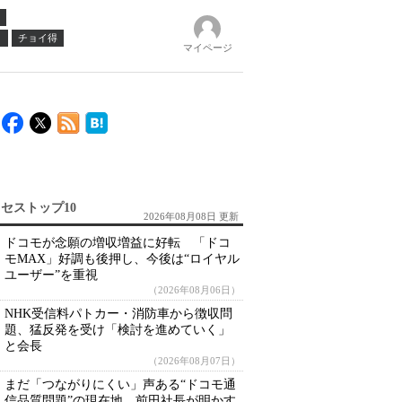
ノ
チョイ得
マイページ
セストップ10
2026年08月08日 更新
ドコモが念願の増収増益に好転 「ドコ
モMAX」好調も後押し、今後は“ロイヤル
ユーザー”を重視
（2026年08月06日）
NHK受信料パトカー・消防車から徴収問
題、猛反発を受け「検討を進めていく」
と会長
（2026年08月07日）
まだ「つながりにくい」声ある“ドコモ通
信品質問題”の現在地 前田社長が明かす