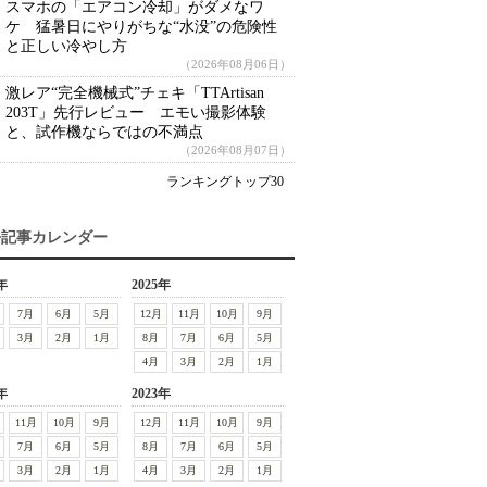
スマホの「エアコン冷却」がダメなワ
ケ 猛暑日にやりがちな“水没”の危険性
と正しい冷やし方
（2026年08月06日）
激レア“完全機械式”チェキ「TTArtisan
203T」先行レビュー エモい撮影体験
と、試作機ならではの不満点
（2026年08月07日）
ランキングトップ30
去記事カレンダー
年
2025年
7月
6月
5月
12月
11月
10月
9月
3月
2月
1月
8月
7月
6月
5月
4月
3月
2月
1月
年
2023年
11月
10月
9月
12月
11月
10月
9月
7月
6月
5月
8月
7月
6月
5月
3月
2月
1月
4月
3月
2月
1月