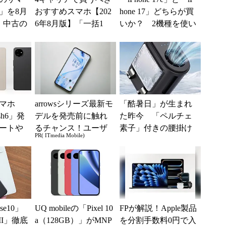
6」を8月
おすすめスマホ【202
hone 17」どちらが買
、中古の
6年8月版】「一括1
いか？ 2機種を使い
ムがお
円」「月1円」からお
込んで分かった“スペ
得なiPhone／...
ッ...
マホ
arrowsシリーズ最新モ
「酷暑日」が生まれ
sh6」発
デルを発売前に触れ
た昨今 「ペルチェ
ートや
るチャンス！ユーザ
素子」付きの腰掛け
PR( ITmedia Mobile)
話サポー
ー座談会開催
ファンなら乗り切れ
る？
se10」
UQ mobileの「Pixel 10
FPが解説！Apple製品
 VII」徹底
a（128GB）」がMNP
を分割手数料0円で入