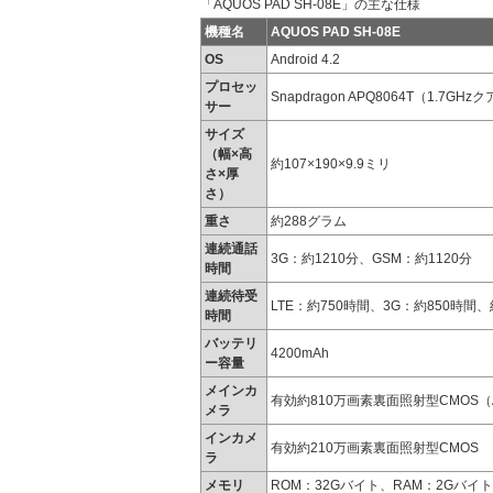
「AQUOS PAD SH-08E」の主な仕様
機種名
AQUOS PAD SH-08E
OS
Android 4.2
プロセッ
Snapdragon APQ8064T（1.7G
サー
サイズ
（幅×高
約107×190×9.9ミリ
さ×厚
さ）
重さ
約288グラム
連続通話
3G：約1210分、GSM：約1120分
時間
連続待受
LTE：約750時間、3G：約850時間、
時間
バッテリ
4200mAh
ー容量
メインカ
有効約810万画素裏面照射型CMOS
メラ
インカメ
有効約210万画素裏面照射型CMOS
ラ
メモリ
ROM：32Gバイト、RAM：2Gバイト