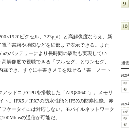
0×1920ピクセル、323ppi）と高解像度なうえ、新
て電子書籍や地図などを細部まで表示できる。また
0mAhのバッテリーにより長時間の駆動も実現してい
を高解像度で視聴できる「フルセグ」とワンセグ、
過
を内蔵でき、すぐに手書きメモを残せる「書」ノート
2026
8月
4月
アッドコアCPUを搭載した「APQ8064T」。メモリ
イト。IPX5／IPX7の防水性能とIP5Xの防塵性能、赤
2024
イフケータイには対応しない。モバイルネットワーク
12月
100Mbpsの通信が可能だ。
8月
4月