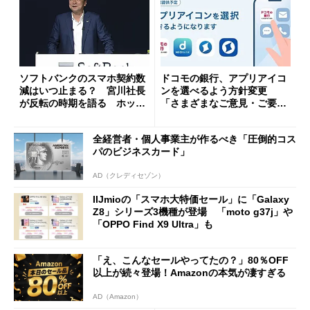
ソフトバンクのスマホ契約数
ドコモの銀行、アプリアイコ
減はいつ止まる？ 宮川社長
ンを選べるよう方針変更
が反転の時期を語る ホッピ
「さまざまなご意見・ご要望
ング対策は「真剣にやりすぎ
を踏まえ」
た」
全経営者・個人事業主が作るべき「圧倒的コス
パのビジネスカード」
AD（クレディセゾン）
IIJmioの「スマホ大特価セール」に「Galaxy
Z8」シリーズ3機種が登場 「moto g37j」や
「OPPO Find X9 Ultra」も
「え、こんなセールやってたの？」80％OFF
以上が続々登場！Amazonの本気が凄すぎる
AD（Amazon）