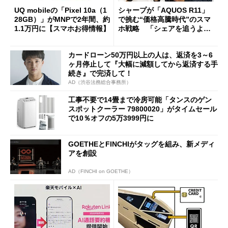
UQ mobileの「Pixel 10a（1
シャープが「AQUOS R11」
28GB）」がMNPで2年間、約
で挑む“価格高騰時代”のスマ
1.1万円に【スマホお得情報】
ホ戦略 「シェアを追うより
も既存ユーザーを大切に」
カードローン50万円以上の人は、返済を3～6
ヶ月停止して『大幅に減額してから返済する手
続き』で完済して！
AD（渋谷法務総合事務所）
工事不要で14畳まで冷房可能「タンスのゲン
スポットクーラー 79800020」がタイムセール
で10％オフの5万3999円に
GOETHEとFINCHIがタッグを組み、新メディ
アを創設
AD（FINCHI on GOETHE）