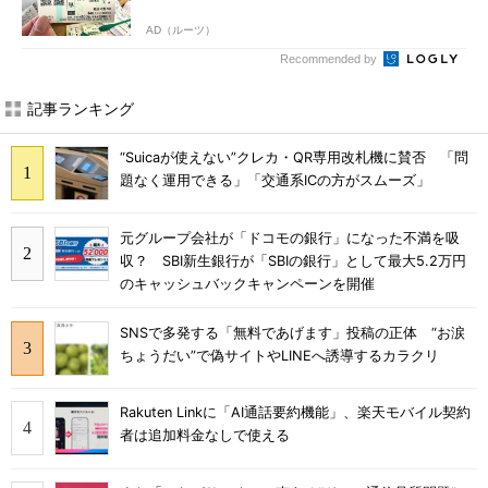
AD（ルーツ）
Recommended by
記事ランキング
“Suicaが使えない”クレカ・QR専用改札機に賛否 「問
題なく運用できる」「交通系ICの方がスムーズ」
元グループ会社が「ドコモの銀行」になった不満を吸
収？ SBI新生銀行が「SBIの銀行」として最大5.2万円
のキャッシュバックキャンペーンを開催
SNSで多発する「無料であげます」投稿の正体 “お涙
ちょうだい”で偽サイトやLINEへ誘導するカラクリ
Rakuten Linkに「AI通話要約機能」、楽天モバイル契約
者は追加料金なしで使える