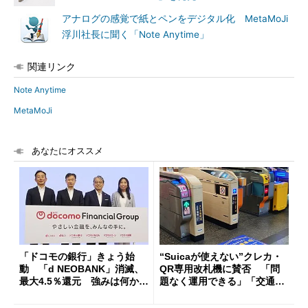
アナログの感覚で紙とペンをデジタル化 MetaMoJi
浮川社長に聞く「Note Anytime」
関連リンク
Note Anytime
MetaMoJi
あなたにオススメ
「ドコモの銀行」きょう始
“Suicaが使えない”クレカ・
動 「d NEOBANK」消滅、
QR専用改札機に賛否 「問
最大4.5％還元 強みは何か解
題なく運用できる」「交通系I
説
Cの方がスムーズ」