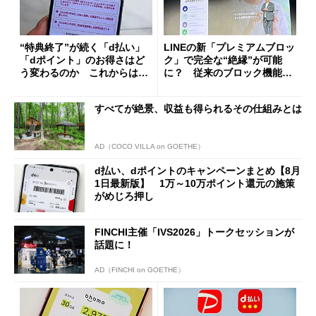
“特典終了”が続く「d払い」
LINEの新「プレミアムブロッ
「dポイント」のお得さはど
ク」で完全な“絶縁”が可能
う変わるのか これからは
に？ 従来のブロック機能と
「dカード」の利用が得策？
の決定的な違い
すべてが絶景、収益も得られるその仕組みとは
AD（COCO VILLA on GOETHE）
d払い、dポイントのキャンペーンまとめ【8月
1日最新版】 1万～10万ポイント還元の施策
がめじろ押し
FINCHI主催「IVS2026」トークセッションが
話題に！
AD（FINCHI on GOETHE）