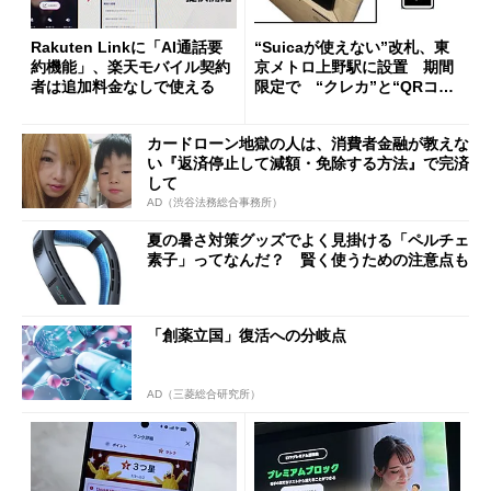
Rakuten Linkに「AI通話要
“Suicaが使えない”改札、東
約機能」、楽天モバイル契約
京メトロ上野駅に設置 期間
者は追加料金なしで使える
限定で “クレカ”と“QRコー
ド”専用
カードローン地獄の人は、消費者金融が教えな
い『返済停止して減額・免除する方法』で完済
して
AD（渋谷法務総合事務所）
夏の暑さ対策グッズでよく見掛ける「ペルチェ
素子」ってなんだ？ 賢く使うための注意点も
「創薬立国」復活への分岐点
AD（三菱総合研究所）