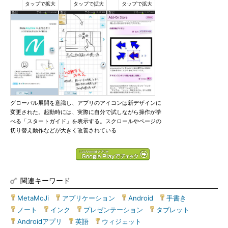
グローバル展開を意識し、アプリのアイコンは新デザインに
変更された。起動時には、実際に自分で試しながら操作が学
べる「スタートガイド」を表示する。スクロールやページの
切り替え動作などが大きく改善されている
関連キーワード
MetaMoJi
|
アプリケーション
|
Android
|
手書き
|
ノート
|
インク
|
プレゼンテーション
|
タブレット
|
Androidアプリ
|
英語
|
ウィジェット