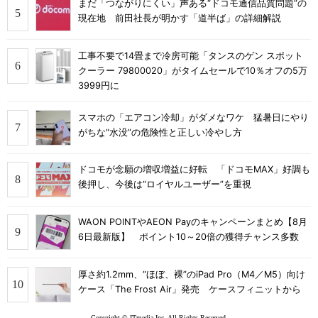
まだ「つながりにくい」声ある“ドコモ通信品質問題”の
現在地 前田社長が明かす「道半ば」の詳細解説
工事不要で14畳まで冷房可能「タンスのゲン スポット
クーラー 79800020」がタイムセールで10％オフの5万
3999円に
スマホの「エアコン冷却」がダメなワケ 猛暑日にやり
がちな“水没”の危険性と正しい冷やし方
ドコモが念願の増収増益に好転 「ドコモMAX」好調も
後押し、今後は“ロイヤルユーザー”を重視
WAON POINTやAEON Payのキャンペーンまとめ【8月
6日最新版】 ポイント10～20倍の獲得チャンス多数
厚さ約1.2mm、“ほぼ、裸”のiPad Pro（M4／M5）向け
ケース「The Frost Air」発売 ケースフィニットから
Copyright © ITmedia Inc. All Rights Reserved.