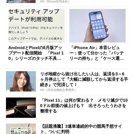
AD（Dreaw合同会社）
AndroidとPixelの8月版アッ
「iPhone Air」本音レビュ
プデート配信開始 「Pixel 1
ー：使って分かった「バッテ
0」シリーズのタッチ不具合
リーの持ち」と「ケース選
修正やGPU性能改善なども
び」の悩ましさ
リボ地獄から抜け出したい人は、返済を3～6
ヶ月停止して『大幅に減額してから返済する手
続き』で完済して！
AD（渋谷法務総合事務所）
「Pixel 11」は何が変わる？ メモリ減少で10
0ドル前後の値上げも？ 出そろったうわさを
整理する
【話題沸騰】3連単連続的中の競馬予想サイ
ト、ついに判明