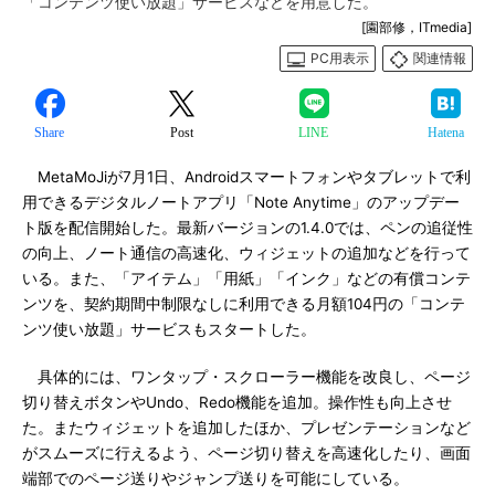
「コンテンツ使い放題」サービスなどを用意した。
[園部修，ITmedia]
PC用表示
関連情報
Share
Post
LINE
Hatena
MetaMoJiが7月1日、Androidスマートフォンやタブレットで利
用できるデジタルノートアプリ「Note Anytime」のアップデー
ト版を配信開始した。最新バージョンの1.4.0では、ペンの追従性
の向上、ノート通信の高速化、ウィジェットの追加などを行って
いる。また、「アイテム」「用紙」「インク」などの有償コンテ
ンツを、契約期間中制限なしに利用できる月額104円の「コンテ
ンツ使い放題」サービスもスタートした。
具体的には、ワンタップ・スクローラー機能を改良し、ページ
切り替えボタンやUndo、Redo機能を追加。操作性も向上させ
た。またウィジェットを追加したほか、プレゼンテーションなど
がスムーズに行えるよう、ページ切り替えを高速化したり、画面
端部でのページ送りやジャンプ送りを可能にしている。