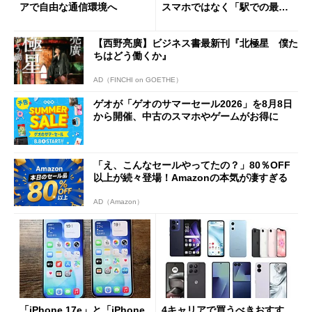
アで自由な通信環境へ
スマホではなく「駅での最短
1分購入」を実現？
【西野亮廣】ビジネス書最新刊『北極星 僕た
ちはどう働くか』
AD（FINCHI on GOETHE）
ゲオが「ゲオのサマーセール2026」を8月8日
から開催、中古のスマホやゲームがお得に
「え、こんなセールやってたの？」80％OFF
以上が続々登場！Amazonの本気が凄すぎる
AD（Amazon）
「iPhone 17e」と「iPhone
4キャリアで買うべきおすす