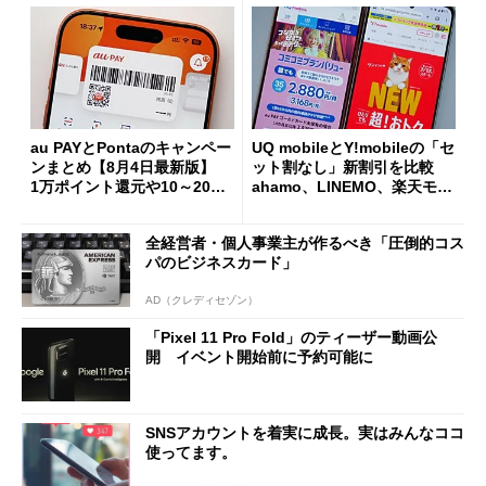
au PAYとPontaのキャンペー
UQ mobileとY!mobileの「セ
ンまとめ【8月4日最新版】
ット割なし」新割引を比較
1万ポイント還元や10～20％
ahamo、LINEMO、楽天モバ
還元あり
イルよりもお得？
全経営者・個人事業主が作るべき「圧倒的コス
パのビジネスカード」
AD（クレディセゾン）
「Pixel 11 Pro Fold」のティーザー動画公
開 イベント開始前に予約可能に
SNSアカウントを着実に成長。実はみんなココ
使ってます。