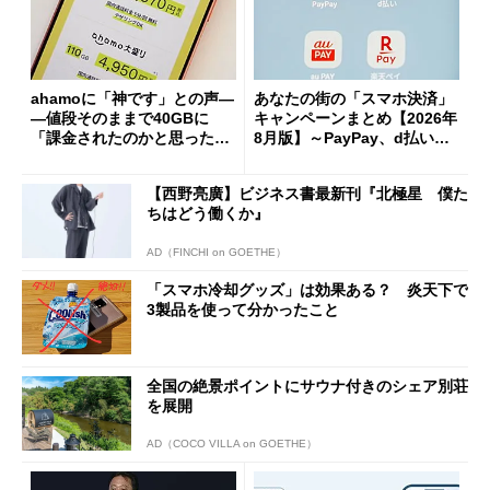
ahamoに「神です」との声―
あなたの街の「スマホ決済」
―値段そのままで40GBに
キャンペーンまとめ【2026年
「課金されたのかと思った」
8月版】～PayPay、d払い、a
と戸惑いも
u PAY、楽天ペイ
【西野亮廣】ビジネス書最新刊『北極星 僕た
ちはどう働くか』
AD（FINCHI on GOETHE）
「スマホ冷却グッズ」は効果ある？ 炎天下で
3製品を使って分かったこと
全国の絶景ポイントにサウナ付きのシェア別荘
を展開
AD（COCO VILLA on GOETHE）