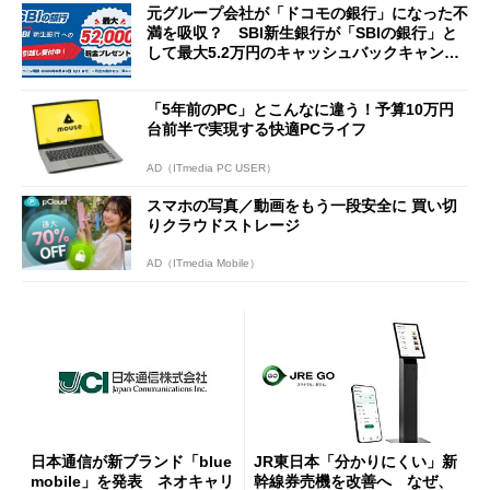
元グループ会社が「ドコモの銀行」になった不
満を吸収？ SBI新生銀行が「SBIの銀行」と
して最大5.2万円のキャッシュバックキャンペ
ーンを開催
「5年前のPC」とこんなに違う！予算10万円
台前半で実現する快適PCライフ
AD（ITmedia PC USER）
スマホの写真／動画をもう一段安全に 買い切
りクラウドストレージ
AD（ITmedia Mobile）
日本通信が新ブランド「blue
JR東日本「分かりにくい」新
mobile」を発表 ネオキャリ
幹線券売機を改善へ なぜ、