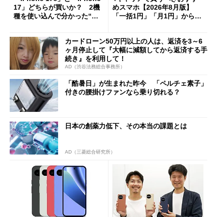
17」どちらが買いか？ 2機
めスマホ【2026年8月版】
種を使い込んで分かった“ス
「一括1円」「月1円」からお
ペック表にない違い”
得なiPhone／Pixel／Galaxy
まで
カードローン50万円以上の人は、返済を3～6
ヶ月停止して『大幅に減額してから返済する手
続き』を利用して！
AD（渋谷法務総合事務所）
「酷暑日」が生まれた昨今 「ペルチェ素子」
付きの腰掛けファンなら乗り切れる？
日本の創薬力低下、その本当の課題とは
AD（三菱総合研究所）