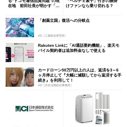
る“ドコモ通信品質問題”の現
「ペルチェ素子」付きの腰掛
在地 前田社長が明かす「道
けファンなら乗り切れる？
半ば」の詳細解説
「創薬立国」復活への分岐点
AD（三菱総合研究所）
Rakuten Linkに「AI通話要約機能」、楽天モ
バイル契約者は追加料金なしで使える
カードローン50万円以上の人は、返済を3～6
ヶ月停止して『大幅に減額してから返済する手
続き』を利用して！
AD（渋谷法務総合事務所）