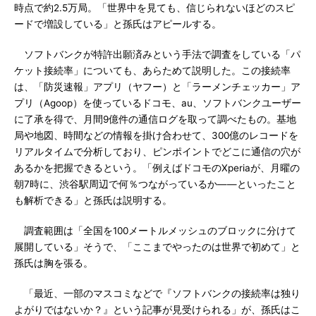
時点で約2.5万局。「世界中を見ても、信じられないほどのスピ
ードで増設している」と孫氏はアピールする。
ソフトバンクが特許出願済みという手法で調査をしている「パ
ケット接続率」についても、あらためて説明した。この接続率
は、「防災速報」アプリ（ヤフー）と「ラーメンチェッカー」ア
プリ（Agoop）を使っているドコモ、au、ソフトバンクユーザー
に了承を得で、月間9億件の通信ログを取って調べたもの。基地
局や地図、時間などの情報を掛け合わせて、300億のレコードを
リアルタイムで分析しており、ピンポイントでどこに通信の穴が
あるかを把握できるという。「例えばドコモのXperiaが、月曜の
朝7時に、渋谷駅周辺で何％つながっているか――といったこと
も解析できる」と孫氏は説明する。
調査範囲は「全国を100メートルメッシュのブロックに分けて
展開している」そうで、「ここまでやったのは世界で初めて」と
孫氏は胸を張る。
「最近、一部のマスコミなどで『ソフトバンクの接続率は独り
よがりではないか？』という記事が見受けられる」が、孫氏はこ