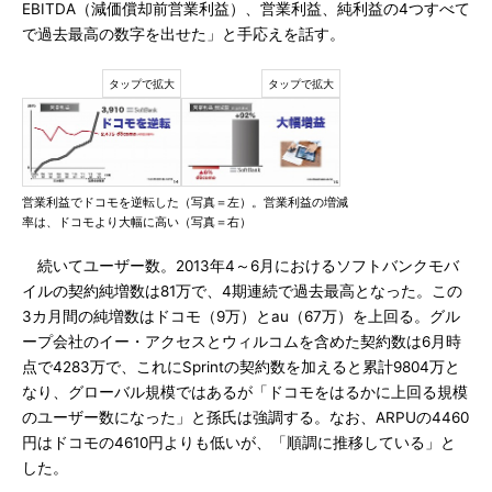
EBITDA（減価償却前営業利益）、営業利益、純利益の4つすべて
で過去最高の数字を出せた」と手応えを話す。
営業利益でドコモを逆転した（写真＝左）。営業利益の増減
率は、ドコモより大幅に高い（写真＝右）
続いてユーザー数。2013年4～6月におけるソフトバンクモバ
イルの契約純増数は81万で、4期連続で過去最高となった。この
3カ月間の純増数はドコモ（9万）とau（67万）を上回る。グル
ープ会社のイー・アクセスとウィルコムを含めた契約数は6月時
点で4283万で、これにSprintの契約数を加えると累計9804万と
なり、グローバル規模ではあるが「ドコモをはるかに上回る規模
のユーザー数になった」と孫氏は強調する。なお、ARPUの4460
円はドコモの4610円よりも低いが、「順調に推移している」と
した。