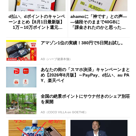
d払い、dポイントのキャンペ
ahamoに「神です」との声―
ーンまとめ【8月1日最新版】
―値段そのままで40GBに
1万～10万ポイント還元の
「課金されたのかと思った」
施策がめじろ押し
と戸惑いも
アマゾン1位の実績！380円で5日間お試し。
AD（ハーブ健康本舗）
あなたの街の「スマホ決済」キャンペーンまと
め【2026年8月版】～PayPay、d払い、au PA
Y、楽天ペイ
全国の絶景ポイントにサウナ付きのシェア別荘
を展開
AD（COCO VILLA on GOETHE）