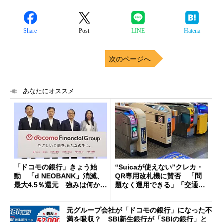
Share
Post
LINE
Hatena
次のページへ
あなたにオススメ
「ドコモの銀行」きょう始
“Suicaが使えない”クレカ・
動 「d NEOBANK」消滅、
QR専用改札機に賛否 「問
最大4.5％還元 強みは何か解
題なく運用できる」「交通系I
説
Cの方がスムーズ」
元グループ会社が「ドコモの銀行」になった不
満を吸収？ SBI新生銀行が「SBIの銀行」と