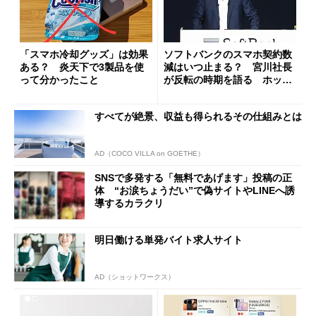
「スマホ冷却グッズ」は効果
ソフトバンクのスマホ契約数
ある？ 炎天下で3製品を使
減はいつ止まる？ 宮川社長
って分かったこと
が反転の時期を語る ホッピ
ング対策は「真剣にやりすぎ
た」
すべてが絶景、収益も得られるその仕組みとは
AD（COCO VILLA on GOETHE）
SNSで多発する「無料であげます」投稿の正
体 “お涙ちょうだい”で偽サイトやLINEへ誘
導するカラクリ
明日働ける単発バイト求人サイト
AD（ショットワークス）