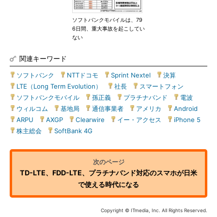
ソフトバンクモバイルは、79
6日間、重大事故を起こしてい
ない
関連キーワード
ソフトバンク
|
NTTドコモ
|
Sprint Nextel
|
決算
|
LTE（Long Term Evolution）
|
社長
|
スマートフォン
|
ソフトバンクモバイル
|
孫正義
|
プラチナバンド
|
電波
|
ウィルコム
|
基地局
|
通信事業者
|
アメリカ
|
Android
|
ARPU
|
AXGP
|
Clearwire
|
イー・アクセス
|
iPhone 5
|
株主総会
|
SoftBank 4G
TD-LTE、FDD-LTE、プラチナバンド対応のスマホが日米
で使える時代になる
Copyright © ITmedia, Inc. All Rights Reserved.