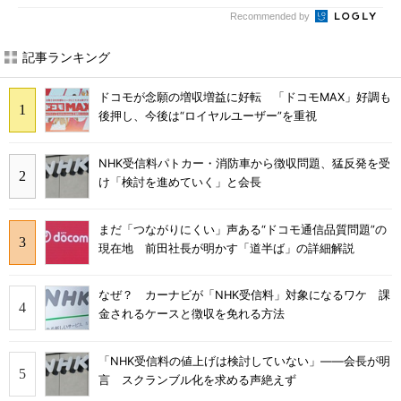
Recommended by
記事ランキング
ドコモが念願の増収増益に好転 「ドコモMAX」好調も
後押し、今後は“ロイヤルユーザー”を重視
NHK受信料パトカー・消防車から徴収問題、猛反発を受
け「検討を進めていく」と会長
まだ「つながりにくい」声ある“ドコモ通信品質問題”の
現在地 前田社長が明かす「道半ば」の詳細解説
なぜ？ カーナビが「NHK受信料」対象になるワケ 課
金されるケースと徴収を免れる方法
「NHK受信料の値上げは検討していない」――会長が明
言 スクランブル化を求める声絶えず