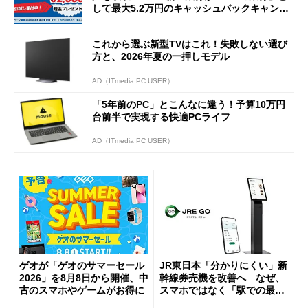
して最大5.2万円のキャッシュバックキャンペ
ーンを開催
これから選ぶ新型TVはこれ！失敗しない選び
方と、2026年夏の一押しモデル
AD（ITmedia PC USER）
「5年前のPC」とこんなに違う！予算10万円
台前半で実現する快適PCライフ
AD（ITmedia PC USER）
ゲオが「ゲオのサマーセール
JR東日本「分かりにくい」新
2026」を8月8日から開催、中
幹線券売機を改善へ なぜ、
古のスマホやゲームがお得に
スマホではなく「駅での最短
1分購入」を実現？