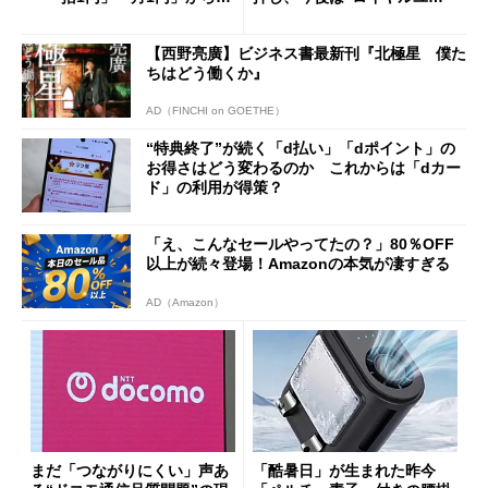
得なiPhone／Pixel／Galaxy
ザー”を重視
まで
【西野亮廣】ビジネス書最新刊『北極星 僕た
ちはどう働くか』
AD（FINCHI on GOETHE）
“特典終了”が続く「d払い」「dポイント」の
お得さはどう変わるのか これからは「dカー
ド」の利用が得策？
「え、こんなセールやってたの？」80％OFF
以上が続々登場！Amazonの本気が凄すぎる
AD（Amazon）
まだ「つながりにくい」声あ
「酷暑日」が生まれた昨今