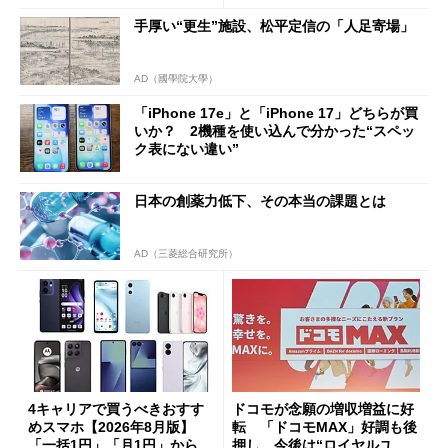
手厚い“更生”施設、松平定信の「人足寄場」
AD（國學院大學）
「iPhone 17e」と「iPhone 17」どちらが買
いか？ 2機種を使い込んで分かった“スペッ
ク表にない違い”
日本の創薬力低下、その本当の課題とは
AD（三菱総合研究所）
4キャリアで買うべきおすす
ドコモが念願の増収増益に好
めスマホ【2026年8月版】
転 「ドコモMAX」好調も後
「一括1円」「月1円」からお
押し、今後は“ロイヤルユー