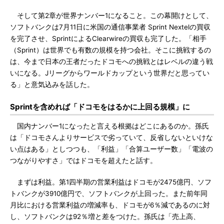
そして第2章が世界ナンバー1になること。この幕開けとして、
ソフトバンクは7月11日に米国の通信事業者 Sprint Nextelの買収
を完了させ、SprintによるClearwireの買収も完了した。「相手
（Sprint）は世界でも有数の規模を持つ会社。そこに挑戦するの
は、今まで日本の王者だったドコモへの挑戦とはレベルの違う戦
いになる。Jリーグからワールドカップという世界だと思ってい
る」と意気込みを話した。
Sprintを含めれば「ドコモをはるかに上回る規模」に
国内ナンバー1になったと言える根拠はどこにあるのか。孫氏
は「ドコモさんよりサービスで劣っていて、反省しないといけな
い点はある」としつつも、「利益」「合算ユーザー数」「電波の
つながりやすさ」ではドコモを超えたと話す。
まずは利益。第1四半期の営業利益はドコモが2475億円、ソフ
トバンクが3910億円で、ソフトバンクが上回った。また前年同
月比における営業利益の増減率も、ドコモが6％減であるのに対
し、ソフトバンクは92％増と差をつけた。孫氏は「売上高、