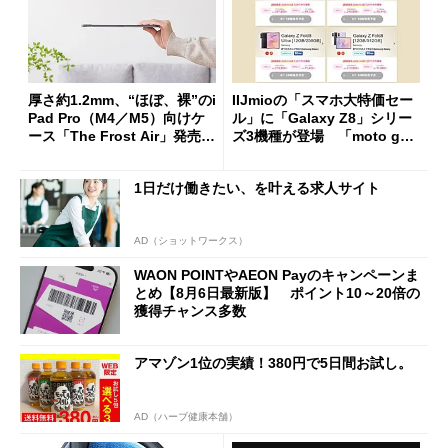
厚さ約1.2mm、“ほぼ、裸”のi
IIJmioの「スマホ大特価セー
Pad Pro（M4／M5）向けケ
ル」に「Galaxy Z8」シリー
ース「The Frost Air」発売
ズ3機種が登場 「moto g37
ケースフィニットから
j」や「OPPO Find X9 Ultr
a」も
1日だけ働きたい、を叶える求人サイト
AD（ショットワークス）
WAON POINTやAEON Payのキャンペーンま
とめ【8月6日最新版】 ポイント10～20倍の
獲得チャンス多数
アマゾン1位の実績！380円で5日間お試し。
AD（ハーブ健康本舗）