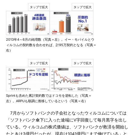
2013年4～6月の純増数（写真＝左）。イー・モバイルとウ
ィルコムの契約数を合わせれば、計95万契約となる（写真＝
右）
Sprintも含めた累計契約数ではドコモを逆転した（写真＝
左）。ARPUも順調に推移しているという（写真＝右）
7月からソフトバンクの子会社となったウィルコムについては
「ソフトバンク傘下に入った途端にV字回復して毎月黒字を出し
ている。ウィルコムの株式価値は、ソフトバンクが救済を開始し
たときは3億円だったが、現在は1041億円にまで伸びている」と