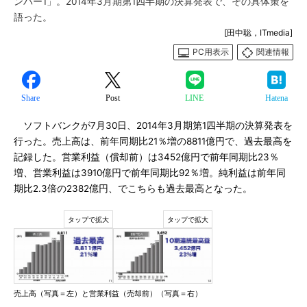
ンバー1」。2014年3月期第1四半期の決算発表で、その具体策を
語った。
[田中聡，ITmedia]
PC用表示
関連情報
Share
Post
LINE
Hatena
ソフトバンクが7月30日、2014年3月期第1四半期の決算発表を
行った。売上高は、前年同期比21％増の8811億円で、過去最高を
記録した。営業利益（償却前）は3452億円で前年同期比23％
増、営業利益は3910億円で前年同期比92％増。純利益は前年同
期比2.3倍の2382億円、でこちらも過去最高となった。
売上高（写真＝左）と営業利益（売却前）（写真＝右）