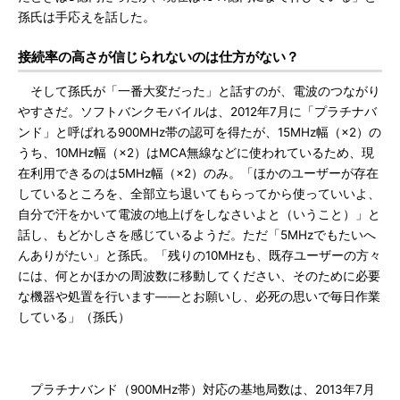
孫氏は手応えを話した。
接続率の高さが信じられないのは仕方がない？
そして孫氏が「一番大変だった」と話すのが、電波のつながり
やすさだ。ソフトバンクモバイルは、2012年7月に「プラチナバ
ンド」と呼ばれる900MHz帯の認可を得たが、15MHz幅（×2）の
うち、10MHz幅（×2）はMCA無線などに使われているため、現
在利用できるのは5MHz幅（×2）のみ。「ほかのユーザーが存在
しているところを、全部立ち退いてもらってから使っていいよ、
自分で汗をかいて電波の地上げをしなさいよと（いうこと）」と
話し、もどかしさを感じているようだ。ただ「5MHzでもたいへ
んありがたい」と孫氏。「残りの10MHzも、既存ユーザーの方々
には、何とかほかの周波数に移動してください、そのために必要
な機器や処置を行います――とお願いし、必死の思いで毎日作業
している」（孫氏）
プラチナバンド（900MHz帯）対応の基地局数は、2013年7月