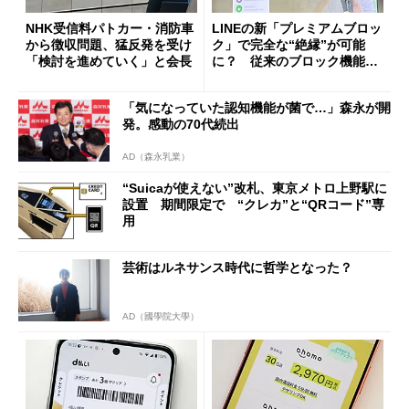
NHK受信料パトカー・消防車
LINEの新「プレミアムブロッ
から徴収問題、猛反発を受け
ク」で完全な“絶縁”が可能
「検討を進めていく」と会長
に？ 従来のブロック機能と
の決定的な違い
「気になっていた認知機能が菌で…」森永が開
発。感動の70代続出
AD（森永乳業）
“Suicaが使えない”改札、東京メトロ上野駅に
設置 期間限定で “クレカ”と“QRコード”専
用
芸術はルネサンス時代に哲学となった？
AD（國學院大學）