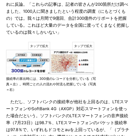
れに反論。「これらの記事は、記者の皆さんが200箇所だけ調べ
ました、1000人に聞きましたという程度の調査（にもとづくも
の）では。我々は月間で9億回、合計300億件のリポートを把握
している。これほど大量のデータを全国に渡ってくまなく把握し
ているのは我々しかいない」
接続率の算出時には、300億のレコードを分析している（写
真＝左）。時間ごとの人の流れや対流も把握している（写真
＝右）
ただし、ソフトバンクの接続率が他社を上回るのは、LTEスマ
ートフォンやSoftBank 4G（AXGP）対応スマートフォンを使っ
た場合だという。ソフトバンクのLTEスマートフォンの音声接続
率（7月23日）は98.7％、LTEスマートフォンのパケット接続率
は97.8％で、いずれもドコモとauを上回っているが、「（プラチ