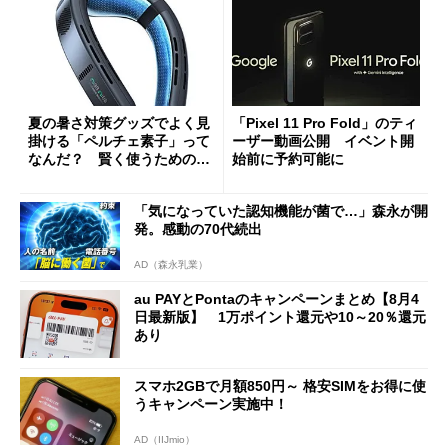
夏の暑さ対策グッズでよく見
「Pixel 11 Pro Fold」のティ
掛ける「ペルチェ素子」って
ーザー動画公開 イベント開
なんだ？ 賢く使うための注
始前に予約可能に
意点も
「気になっていた認知機能が菌で…」森永が開
発。感動の70代続出
AD（森永乳業）
au PAYとPontaのキャンペーンまとめ【8月4
日最新版】 1万ポイント還元や10～20％還元
あり
スマホ2GBで月額850円～ 格安SIMをお得に使
うキャンペーン実施中！
AD（IIJmio）