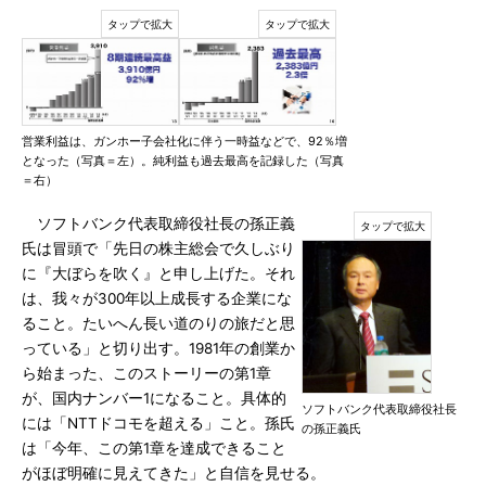
営業利益は、ガンホー子会社化に伴う一時益などで、92％増
となった（写真＝左）。純利益も過去最高を記録した（写真
＝右）
ソフトバンク代表取締役社長の孫正義
氏は冒頭で「先日の株主総会で久しぶり
に『大ぼらを吹く』と申し上げた。それ
は、我々が300年以上成長する企業にな
ること。たいへん長い道のりの旅だと思
っている」と切り出す。1981年の創業か
ら始まった、このストーリーの第1章
が、国内ナンバー1になること。具体的
ソフトバンク代表取締役社長
には「NTTドコモを超える」こと。孫氏
の孫正義氏
は「今年、この第1章を達成できること
がほぼ明確に見えてきた」と自信を見せる。