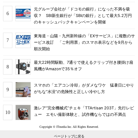
元グループ会社が「ドコモの銀行」になった不満を吸
収？ SBI新生銀行が「SBIの銀行」として最大5.2万円
のキャッシュバックキャンペーンを開催
東海道・山陽・九州新幹線の「EXサービス」に複数のサ
ービス改訂 「ご利用票」のスマホ表示などを9月から
順次開始
最大22時間駆動、7通りで使えるクリップ付き腰掛け扇
風機がAmazonで35％オフ
スマホの「エアコン冷却」がダメなワケ 猛暑日にやり
がちな“水没”の危険性と正しい冷やし方
激レア“完全機械式”チェキ「TTArtisan 203T」先行レビ
ュー エモい撮影体験と、試作機ならではの不満点
Copyright © ITmedia Inc. All Rights Reserved.
ページトップに戻る