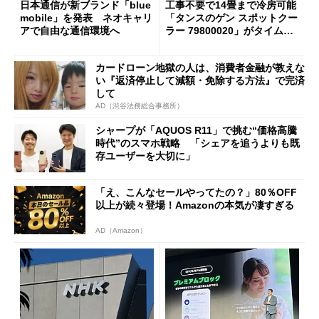
日本通信が新ブランド「blue
工事不要で14畳まで冷房可能
mobile」を発表 ネオキャリ
「タンスのゲン スポットクー
アで自由な通信環境へ
ラー 79800020」がタイムセ
ールで10％オフの5万3999円
に
カードローン地獄の人は、消費者金融が教えな
い『返済停止して減額・免除する方法』で完済
して
AD（渋谷法務総合事務所）
シャープが「AQUOS R11」で挑む“価格高騰
時代”のスマホ戦略 「シェアを追うよりも既
存ユーザーを大切に」
「え、こんなセールやってたの？」80％OFF
以上が続々登場！Amazonの本気が凄すぎる
AD（Amazon）