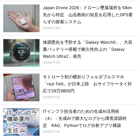
Japan Drone 2026：ドローン墜落場所を10km
先から特定 山岳救助の知見を応用したGPS要
らずの探索システム
(
2026/7/22
)
体調悪化を予防する「Galaxy Watch9」、大容
量バッテリー搭載で耐久性向上の「Galaxy
Watch Ultra2」発売
(
2026/7/22
)
モトローラ初の横折りフォルダブルスマホ
「razr fold」が日本上陸 おサイフケータイ対
応で29万9800円
(
2026/7/15
)
ITインフラ担当者のための生成AI活用術
（4）：生成AIで膨大なログから障害原因特
定 RAG、Pythonでログ分析アプリ構築
(
2026/7/14
)