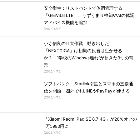
安全衛生：リストバンドで体調管理する
「GenVital LTE」、うずくまり検知やAIの体調
アドバイス機能を追加
(
2026/4/16
)
小寺信良のIT大作戦：動き出した
「NEXTGIGA」は初期の反省は生かせる
か？ “学校のWindows離れ”が起きた3つの背
景
(
2026/4/15
)
ソフトバンク、Starlink衛星とスマホの直接通
信を開始 圏外でもLINEやPayPayが使える
(
2026/4/10
)
「Xiaomi Redmi Pad SE 8.7 4G」が20％オフの
1万5980円に
(
2026/4/10
)