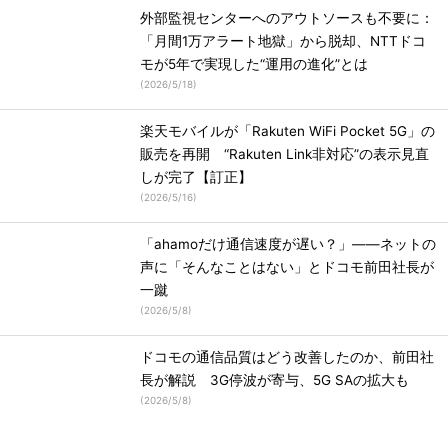
外部監視センターへのアウトソースも不要に：
「月間1万アラート地獄」から脱却、NTTドコ
モが5年で実現した“運用の進化”とは
(
2026/5/18
)
楽天モバイルが「Rakuten WiFi Pocket 5G」の
販売を再開 “Rakuten Link非対応”の表示見直
しが完了【訂正】
(
2026/5/16
)
「ahamoだけ通信速度が遅い？」――ネットの
声に「そんなことはない」とドコモ前田社長が
一蹴
(
2026/5/8
)
ドコモの通信品質はどう改善したのか、前田社
長が解説 3G停波が寄与、5G SAの拡大も
(
2026/5/8
)