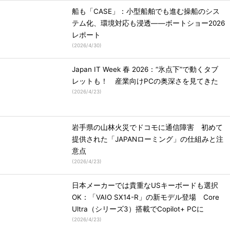
船も「CASE」：小型船舶でも進む操船のシス
テム化、環境対応も浸透――ボートショー2026
レポート
(
2026/4/30
)
Japan IT Week 春 2026：“氷点下”で動くタブ
レットも！ 産業向けPCの奥深さを見てきた
(
2026/4/23
)
岩手県の山林火災でドコモに通信障害 初めて
提供された「JAPANローミング」の仕組みと注
意点
(
2026/4/23
)
日本メーカーでは貴重なUSキーボードも選択
OK：「VAIO SX14-R」の新モデル登場 Core
Ultra（シリーズ3）搭載でCopilot+ PCに
(
2026/4/23
)