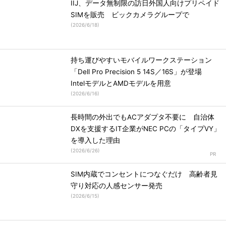
IIJ、データ無制限の訪日外国人向けプリペイド
SIMを販売 ビックカメラグループで
(
2026/6/18
)
持ち運びやすいモバイルワークステーション
「Dell Pro Precision 5 14S／16S」が登場
IntelモデルとAMDモデルを用意
(
2026/6/16
)
長時間の外出でもACアダプタ不要に 自治体
DXを支援するIT企業がNEC PCの「タイプVY」
を導入した理由
(
2026/6/26
)
SIM内蔵でコンセントにつなぐだけ 高齢者見
守り対応の人感センサー発売
(
2026/6/15
)