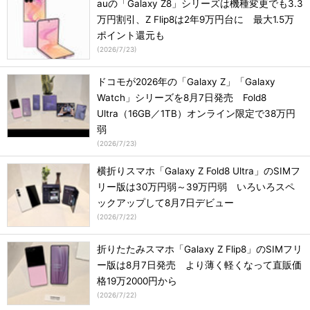
auの「Galaxy Z8」シリーズは機種変更でも3.3
万円割引、Z Flip8は2年9万円台に 最大1.5万
ポイント還元も
(
2026/7/23
)
ドコモが2026年の「Galaxy Z」「Galaxy
Watch」シリーズを8月7日発売 Fold8
Ultra（16GB／1TB）オンライン限定で38万円
弱
(
2026/7/23
)
横折りスマホ「Galaxy Z Fold8 Ultra」のSIMフ
リー版は30万円弱～39万円弱 いろいろスペ
ックアップして8月7日デビュー
(
2026/7/22
)
折りたたみスマホ「Galaxy Z Flip8」のSIMフリ
ー版は8月7日発売 より薄く軽くなって直販価
格19万2000円から
(
2026/7/22
)