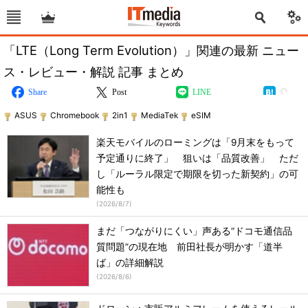
「LTE（Long Term Evolution）」関連の最新 ニュー
ス・レビュー・解説 記事 まとめ
Share
Post
LINE
ASUS
Chromebook
2in1
MediaTek
eSIM
楽天モバイルのローミングは「9月末をもって
予定通りに終了」 狙いは「品質改善」 ただ
し「ルーラル限定で期限を切った新契約」の可
能性も
(
2026/8/7
)
まだ「つながりにくい」声ある“ドコモ通信品
質問題”の現在地 前田社長が明かす「道半
ば」の詳細解説
(
2026/8/6
)