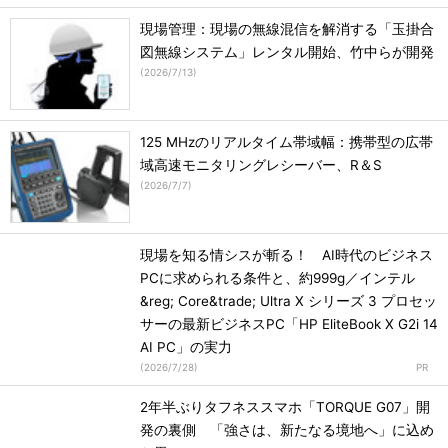
現場管理：現場の無線混信を解消する「玉掛合
図無線システム」レンタル開始、竹中らが開発
(
2026/7/13
)
125 MHzのリアルタイム帯域幅：携帯型の広帯
域高速モニタリングレシーバー、R＆S
(
2026/7/7
)
現場を知る情シスが斬る！ AI時代のビジネス
PCに求められる条件と、約999g／インテル
&reg; Core&trade; Ultra X シリーズ 3 プロセッ
サーの最新ビジネスPC「HP EliteBook X G2i 14
AI PC」の実力
(
2026/7/28
)
2年半ぶりタフネススマホ「TORQUE G07」開
発の裏側 「強さは、新たなる境地へ」に込め