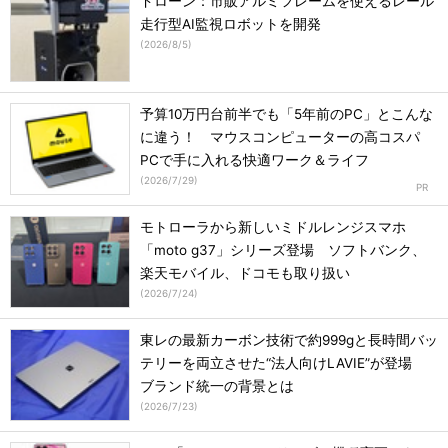
ドローン：市販アルミフレームを使えるレール
走行型AI監視ロボットを開発
(
2026/8/5
)
予算10万円台前半でも「5年前のPC」とこんな
に違う！ マウスコンピューターの高コスパ
PCで手に入れる快適ワーク＆ライフ
(
2026/7/29
)
モトローラから新しいミドルレンジスマホ
「moto g37」シリーズ登場 ソフトバンク、
楽天モバイル、ドコモも取り扱い
(
2026/7/24
)
東レの最新カーボン技術で約999gと長時間バッ
テリーを両立させた“法人向けLAVIE”が登場
ブランド統一の背景とは
(
2026/7/23
)