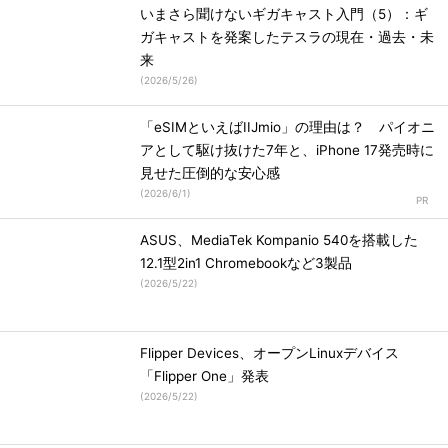
いまさら聞けないギガキャスト入門（5）：ギ
ガキャストを発案したテスラの現在・過去・未
来
(
2026/5/26
)
「eSIMといえばIIJmio」の理由は？ パイオニ
アとして駆け抜けた7年と、iPhone 17発売時に
見せた圧倒的な安心感
(
2026/6/1
)
ASUS、MediaTek Kompanio 540を搭載した
12.1型2in1 Chromebookなど3製品
(
2026/5/22
)
Flipper Devices、オープンLinuxデバイス
「Flipper One」発表
(
2026/5/22
)