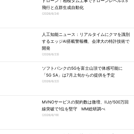
ドローン：相模ダム工事でドローンレベル3.5
飛行と点群生成自動化
(
2026/6/24
)
人工知能ニュース：リアルタイムにクマを識別
するエッジAI搭載警報機、会津大の特許技術で
開発
(
2026/6/23
)
ソフトバンクの5Gを富士山頂で体感可能に
「5G SA」は7月上旬からの提供を予定
(
2026/6/22
)
MVNOサービスの契約数は微増、IIJが500万回
線突破で1位を堅守 MM総研調べ
(
2026/6/19
)