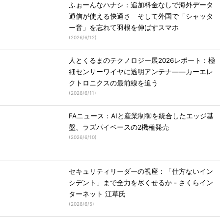
ふぉーんなハナシ：追加料金なしで海外データ
通信が使える快適さ そして外国で「シャッタ
ー音」を忘れて羽根を伸ばすスマホ
(
2026/6/12
)
人とくるまのテクノロジー展2026レポート：極
細センサーワイヤに透明アンテナ――カーエレ
クトロニクスの最前線を追う
(
2026/6/11
)
FAニュース：AIと産業制御を統合したエッジ基
盤、ラズパイベースの2機種発売
(
2026/6/10
)
セキュリティリーダーの視座：「仕方ないイン
シデント」まで全力を尽くせるか - さくらイン
ターネット 江草氏
(
2026/6/5
)