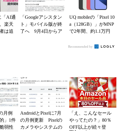
kに「AI通
「Googleアシスタン
UQ mobileの「Pixel 10
、楽天
ト」モバイル版が終
a（128GB）」がMNP
者は追
了へ 9月4日からア
で2年間、約1.1万円
使える
クセス削除開始、Ge
に【スマホお得...
miniに一本化
Recommended by
月の月例
AndroidとPixelに7月
「え、こんなセール
的」1件
の月例更新 Pixelの
やってたの？」80％
の脆弱性
カメラやシステムの
OFF以上が続々登