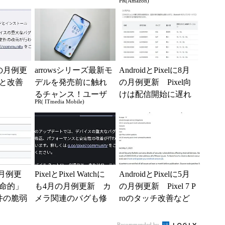
PR(Amazon)
lはま
改善も
場！Amazonの本気が
凄すぎる
月の月例更
arrowsシリーズ最新モ
AndroidとPixelに8月
と改善
デルを発売前に触れ
の月例更新 Pixel向
るチャンス！ユーザ
けは配信開始に遅れ
PR( ITmedia Mobile)
ー座談会開催
か
月月例更
PixelとPixel Watchに
AndroidとPixelに5月
命的」
も4月の月例更新 カ
の月例更新 Pixel 7 P
件の脆弱
メラ関連のバグも修
roのタッチ改善など
正
も
Recommended by