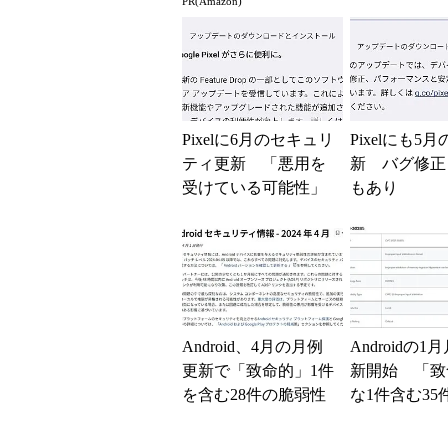
PR(Amazon)
見逃せない
に対処（Pixe
だ）
Pixelに6月のセキュリ
Pixelにも5
ティ更新 「悪用を
新 バグ修正
受けている可能性」
もあり
のある脆弱性を含む5
0件に対処
Android、4月の月例
Androidの1
更新で「致命的」1件
新開始 「致
を含む28件の脆弱性
な1件含む35
に対処（Pixelはま
性修正
だ）