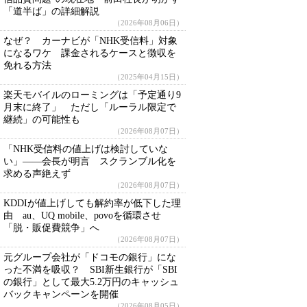
「道半ば」の詳細解説
（2026年08月06日）
なぜ？ カーナビが「NHK受信料」対象
になるワケ 課金されるケースと徴収を
免れる方法
（2025年04月15日）
楽天モバイルのローミングは「予定通り9
月末に終了」 ただし「ルーラル限定で
継続」の可能性も
（2026年08月07日）
「NHK受信料の値上げは検討していな
い」――会長が明言 スクランブル化を
求める声絶えず
（2026年08月07日）
KDDIが値上げしても解約率が低下した理
由 au、UQ mobile、povoを循環させ
「脱・販促費競争」へ
（2026年08月07日）
元グループ会社が「ドコモの銀行」にな
った不満を吸収？ SBI新生銀行が「SBI
の銀行」として最大5.2万円のキャッシュ
バックキャンペーンを開催
（2026年08月05日）