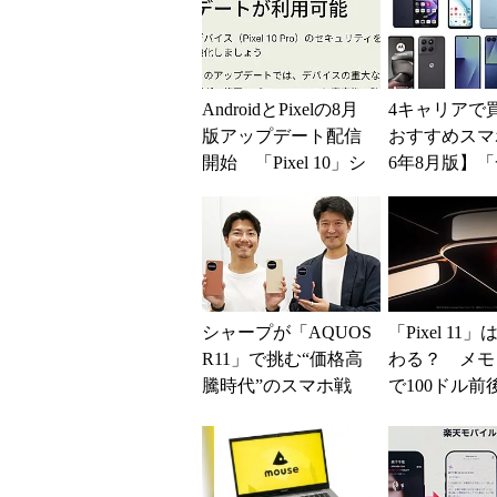
AndroidとPixelの8月
4キャリアで
版アップデート配信
おすすめスマホ
開始 「Pixel 10」シ
6年8月版】「
リーズのタッチ不具
円」「月1円
合修...
得なiPhone／..
シャープが「AQUOS
「Pixel 11
R11」で挑む“価格高
わる？ メモ
騰時代”のスマホ戦
で100ドル前
略 「シェアを追う
げも？ 出そ
よりも既存ユーザ
うわさを整理す
ー...