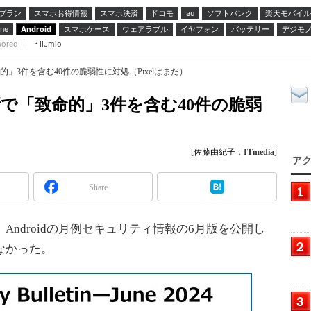
プラン
スマホお得情報
スマホ決済
ドコモ
ソフトバンク
楽天モバイル
au
スマホケース
ウェアラブル
イヤフォン
バッテリー
デジモ
ne
Android
sored ｜
IIJmio
命的」3件を含む40件の脆弱性に対処（Pixelはまだ）
更新で「致命的」3件を含む40件の脆弱
）
[
佐藤由紀子
，
ITmedia
]
アク
Share
、Androidの月例セキュリティ情報の6月版を公開し
はなかった。