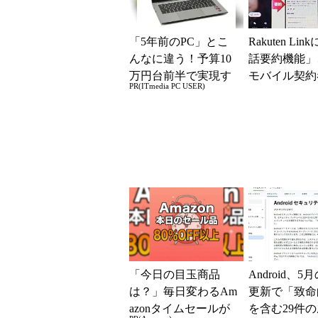
「5年前のPC」とこ
Rakuten Lin
んなに違う！予算10
話要約機能」
万円台前半で実現す
モバイル契約
PR(ITmedia PC USER)
る快適PCライフ
加料金なしで
「今日の目玉商品
Android、5
は？」毎日変わるAm
更新で「致命
azonタイムセールが
を含む29件