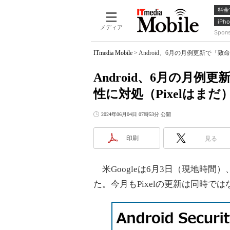
料金
iPho
メディア
Spon
ITmedia Mobile
>
Android、6月の月例更新で「致
Android、6月の月例
性に対処（Pixelはまだ
2024年06月04日 07時53分 公開
印刷
見る
米Googleは6月3日（現地時間）
た。今月もPixelの更新は同時で