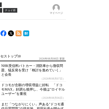
ノ
チョイ得
マイページ
セストップ10
2026年08月08日 更新
NHK受信料パトカー・消防車から徴収問
題、猛反発を受け「検討を進めていく」
と会長
（2026年08月07日）
ドコモが念願の増収増益に好転 「ドコ
モMAX」好調も後押し、今後は“ロイヤル
ユーザー”を重視
（2026年08月06日）
まだ「つながりにくい」声ある“ドコモ通
信品質問題”の現在地 前田社長が明かす