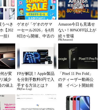
買うべき
ゲオが「ゲオのサマ
Amazon今日も見逃せ
【202
ーセール2026」を8月
ない！80%OFF以上が
一括1
8日から開催、中古の
続々登場
PR(Amazon)
」からお
スマホやゲームがお
.
得に
」は何が変
FPが解説！Apple製品
「Pixel 11 Pro Fold」
リ減少
を分割手数料0円で入
のティーザー動画公
後の値上
手する方法とは？
開 イベント開始前
PR(Fav-Log)
ろった
に予約可能に
...