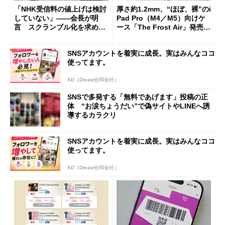
「NHK受信料の値上げは検討
厚さ約1.2mm、“ほぼ、裸”のi
していない」――会長が明
Pad Pro（M4／M5）向けケ
言 スクランブル化を求める
ース「The Frost Air」発売
声絶えず
ケースフィニットから
SNSアカウントを着実に成長。実はみんなココ
使ってます。
AD（Dreaw合同会社）
SNSで多発する「無料であげます」投稿の正
体 “お涙ちょうだい”で偽サイトやLINEへ誘
導するカラクリ
SNSアカウントを着実に成長。実はみんなココ
使ってます。
AD（Dreaw合同会社）