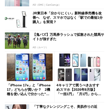
AD（DHC｜CanCam.jp）
JR東日本「分かりにくい」新幹線券売機を改
善へ なぜ、スマホではなく「駅での最短1分
購入」を実現？
【鬼バズ】万馬券ラッシュで拡散された競馬サ
イトが強すぎた
AD（ルーツ）
「iPhone 17e」と「iPhone
4キャリアで買うべきおすす
17」どちらが買いか？ 2機
めスマホ【2026年8月版】
種を使い込んで分かった“ス
「一括1円」「月1円」からお
ペック表にない違い”
得なiPhone／Pixel／Galaxy
まで
「丁寧なクレンジングこそ、美肌作りの近