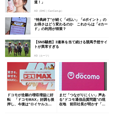
道！」
AD（DHC｜CanCam.jp）
“特典終了”が続く「d払い」「dポイント」の
お得さはどう変わるのか これからは「dカー
ド」の利用が得策？
【SNS騒然】3連単を当て続ける競馬予想サイ
トが異常すぎる
AD（ルーツ）
ドコモが念願の増収増益に好
まだ「つながりにくい」声あ
転 「ドコモMAX」好調も後
る“ドコモ通信品質問題”の現
押し、今後は“ロイヤルユー
在地 前田社長が明かす「道
ザー”を重視
半ば」の詳細解説