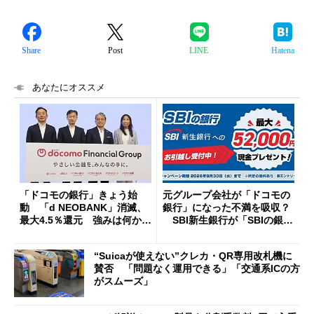
Share
Post
LINE
Hatena
あなたにオススメ
「ドコモの銀行」きょう始
元グループ会社が「ドコモの
動 「d NEOBANK」消滅、
銀行」になった不満を吸収？
最大4.5％還元 強みは何か解
SBI新生銀行が「SBIの銀
説
行」として最大5.2万円のキャ
ッシュバックキャンペーンを
“Suicaが使えない”クレカ・QR専用改札機に
開催
賛否 「問題なく運用できる」「交通系ICの方
がスムーズ」