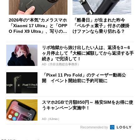
2026年の“本気”カメラスマホ
「酷暑日」が生まれた昨今
「Xiaomi 17 Ultra」と「OPP
「ペルチェ素子」付きの腰掛
O Find X9 Ultra」、写りの違
けファンなら乗り切れる？
いを徹底比較してみた
リボ地獄から抜け出したい人は、返済を3～6
ヶ月停止して『大幅に減額してから返済する手
続き』で完済して！
AD（渋谷法務総合事務所）
「Pixel 11 Pro Fold」のティーザー動画公
開 イベント開始前に予約可能に
スマホ2GBで月額850円～ 格安SIMをお得に使
うキャンペーン実施中！
AD（IIJmio）
Recommended by