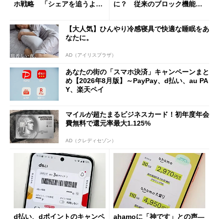
ホ戦略 「シェアを追うより
に？ 従来のブロック機能と
も既存ユーザーを大切に」
の決定的な違い
【大人気】ひんやり冷感寝具で快適な睡眠をあ
なたに。
AD（アイリスプラザ）
あなたの街の「スマホ決済」キャンペーンまと
め【2026年8月版】～PayPay、d払い、au PA
Y、楽天ペイ
マイルが超たまるビジネスカード！初年度年会
費無料で還元率最大1.125%
AD（クレディセゾン）
d払い、dポイントのキャンペ
ahamoに「神です」との声―