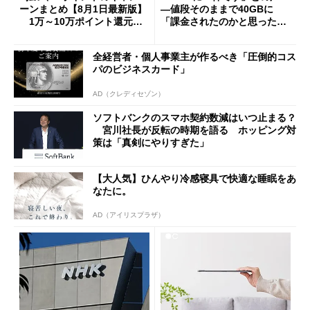
ーンまとめ【8月1日最新版】
―値段そのままで40GBに
1万～10万ポイント還元の
「課金されたのかと思った」
施策がめじろ押し
と戸惑いも
全経営者・個人事業主が作るべき「圧倒的コス
パのビジネスカード」
AD（クレディセゾン）
ソフトバンクのスマホ契約数減はいつ止まる？
宮川社長が反転の時期を語る ホッピング対
策は「真剣にやりすぎた」
【大人気】ひんやり冷感寝具で快適な睡眠をあ
なたに。
AD（アイリスプラザ）