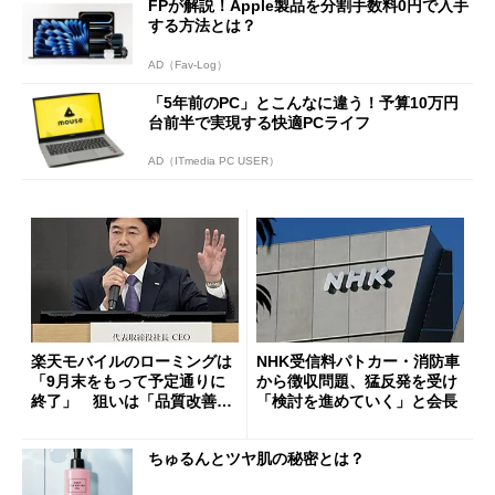
FPが解説！Apple製品を分割手数料0円で入手
する方法とは？
AD（Fav-Log）
「5年前のPC」とこんなに違う！予算10万円
台前半で実現する快適PCライフ
AD（ITmedia PC USER）
楽天モバイルのローミングは
NHK受信料パトカー・消防車
「9月末をもって予定通りに
から徴収問題、猛反発を受け
終了」 狙いは「品質改善」
「検討を進めていく」と会長
ただし「ルーラル限定で期
限を切った新契約」の可能性
ちゅるんとツヤ肌の秘密とは？
も