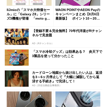
IIJmioの「スマホ大特価セー
WAON POINTやAEON Payの
ル」に「Galaxy Z8」シリー
キャンペーンまとめ【8月6日
ズ3機種が登場 「moto g37
最新版】 ポイント10～20倍
j」や「OPPO Find X9 Ultr
の獲得チャンス多数
a」も
【登録不要＆完全無料】70年代洋楽がRチャン
ネルで見放題
AD（Rチャンネル）
「スマホ冷却グッズ」は効果ある？ 炎天下で
3製品を使って分かったこと
カードローン地獄から抜け出したい人は、返済
を3～6ヶ月停止して『大幅に減額してから返
済する手続き』で完済して！
AD（渋谷法務総合事務所）