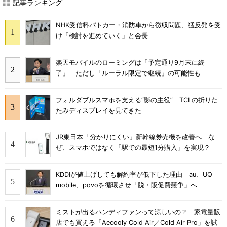
記事ランキング
NHK受信料パトカー・消防車から徴収問題、猛反発を受
け「検討を進めていく」と会長
楽天モバイルのローミングは「予定通り9月末に終
了」 ただし「ルーラル限定で継続」の可能性も
フォルダブルスマホを支える“影の主役” TCLの折りた
たみディスプレイを見てきた
JR東日本「分かりにくい」新幹線券売機を改善へ な
ぜ、スマホではなく「駅での最短1分購入」を実現？
KDDIが値上げしても解約率が低下した理由 au、UQ
mobile、povoを循環させ「脱・販促費競争」へ
ミストが出るハンディファンって涼しいの？ 家電量販
店でも買える「Aecooly Cold Air／Cold Air Pro」を試