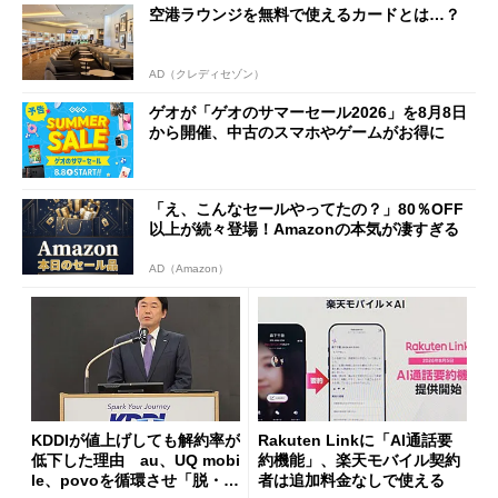
空港ラウンジを無料で使えるカードとは…？
AD（クレディセゾン）
ゲオが「ゲオのサマーセール2026」を8月8日
から開催、中古のスマホやゲームがお得に
「え、こんなセールやってたの？」80％OFF
以上が続々登場！Amazonの本気が凄すぎる
AD（Amazon）
KDDIが値上げしても解約率が
Rakuten Linkに「AI通話要
低下した理由 au、UQ mobi
約機能」、楽天モバイル契約
le、povoを循環させ「脱・販
者は追加料金なしで使える