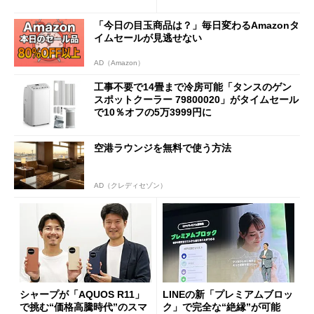
促費競争」へ
「今日の目玉商品は？」毎日変わるAmazonタ
イムセールが見逃せない
AD（Amazon）
工事不要で14畳まで冷房可能「タンスのゲン
スポットクーラー 79800020」がタイムセール
で10％オフの5万3999円に
空港ラウンジを無料で使う方法
AD（クレディセゾン）
シャープが「AQUOS R11」
LINEの新「プレミアムブロッ
で挑む“価格高騰時代”のスマ
ク」で完全な“絶縁”が可能