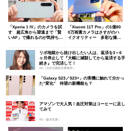
「Xperia 1 IV」のカメラを試
「Xiaomi 11T Pro」の1億80
す 超広角から望遠まで「賢
0万画素カメラはさすがのハ
いAF」で撮れるのが気持ちい
イクオリティー 多彩な撮
い
影・編集機能で遊ぶべし
リボ地獄から抜け出したい人は、返済を3～6
ヶ月停止して『大幅に減額してから返済する手
続き』で完済して！
AD（渋谷法務総合事務所）
「Galaxy S23／S23+」の実機に触れて分かっ
た“変化” 待望の新機能も？
アマゾンで大人気！血圧対策はコーヒーに足し
てみて
AD（森永乳業）