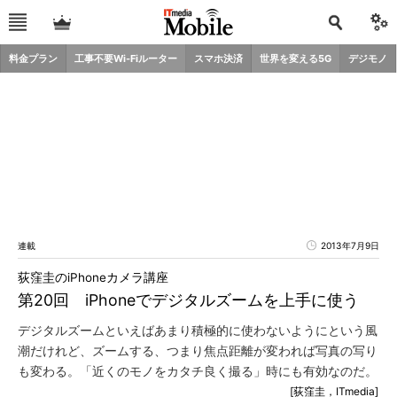
料金プラン
工事不要Wi-Fiルーター
スマホ決済
世界を変える5G
デジモノ
連載
2013年7月9日
荻窪圭のiPhoneカメラ講座
第20回 iPhoneでデジタルズームを上手に使う
デジタルズームといえばあまり積極的に使わないようにという風
潮だけれど、ズームする、つまり焦点距離が変われば写真の写り
も変わる。「近くのモノをカタチ良く撮る」時にも有効なのだ。
[荻窪圭，ITmedia]