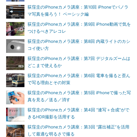
荻窪圭のiPhoneカメラ講座：第10回 iPhoneでパノラ
マ写真を撮ろう！ ベーシック編
荻窪圭のiPhoneカメラ講座：第9回 iPhone動画で気を
つけるべきアレコレ
荻窪圭のiPhoneカメラ講座：第8回 内蔵ライトのカシ
コイ使い方
荻窪圭のiPhoneカメラ講座：第7回 デジタルズームは
どこまで使えるか
荻窪圭のiPhoneカメラ講座：第6回 電車を撮ると歪ん
で写る理由とその対策
荻窪圭のiPhoneカメラ講座：第5回 iPhoneで撮った写
真を見る／送る／消す
荻窪圭のiPhoneカメラ講座：第4回 “連写＋合成”がで
きるHDR撮影を活用する
荻窪圭のiPhoneカメラ講座：第3回 “露出補正”を活用
して最適な明るさで撮る