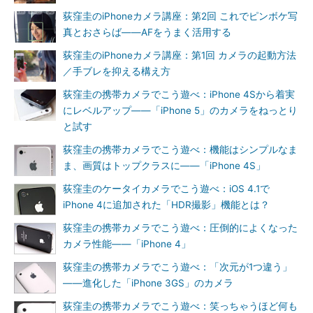
荻窪圭のiPhoneカメラ講座：第2回 これでピンボケ写
真とおさらば――AFをうまく活用する
荻窪圭のiPhoneカメラ講座：第1回 カメラの起動方法
／手ブレを抑える構え方
荻窪圭の携帯カメラでこう遊べ：iPhone 4Sから着実
にレベルアップ――「iPhone 5」のカメラをねっとり
と試す
荻窪圭の携帯カメラでこう遊べ：機能はシンプルなま
ま、画質はトップクラスに――「iPhone 4S」
荻窪圭のケータイカメラでこう遊べ：iOS 4.1で
iPhone 4に追加された「HDR撮影」機能とは？
荻窪圭の携帯カメラでこう遊べ：圧倒的によくなった
カメラ性能――「iPhone 4」
荻窪圭の携帯カメラでこう遊べ：「次元が1つ違う」
――進化した「iPhone 3GS」のカメラ
荻窪圭の携帯カメラでこう遊べ：笑っちゃうほど何も