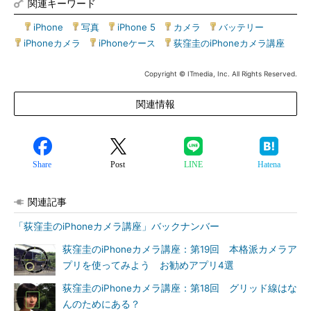
関連キーワード
◆
iPhone
|
写真
|
iPhone 5
|
カメラ
|
バッテリー
|
iPhoneカメラ
|
iPhoneケース
|
荻窪圭のiPhoneカメラ講座
Copyright © ITmedia, Inc. All Rights Reserved.
関連情報
Share
Post
LINE
Hatena
関連記事
「荻窪圭のiPhoneカメラ講座」バックナンバー
荻窪圭のiPhoneカメラ講座：第19回 本格派カメラア
プリを使ってみよう お勧めアプリ4選
荻窪圭のiPhoneカメラ講座：第18回 グリッド線はな
んのためにある？