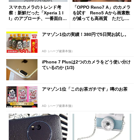
スマホカメラのトレンド考
「OPPO Reno7 A」のカメラ
察：新鮮だった「Xperia 1 I
を試す Reno5 Aから画素数
I」のアプローチ、一番面白か
が減っても高画質 ただし動
った「Galaxy Z Fold2」
画は残念
アマゾン1位の実績！380円で5日間お試し。
AD（ハーブ健康本舗）
iPhone 7 Plusは2つのカメラをどう使い分け
ているのか (1/3)
アマゾン1位「このお茶ガチです」噂のお茶
AD（ハーブ健康本舗）