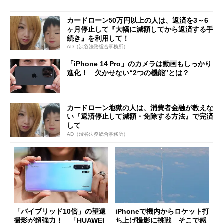
a」と比較してみた
カードローン50万円以上の人は、返済を3～6
ヶ月停止して『大幅に減額してから返済する手
続き』を利用して！
AD（渋谷法務総合事務所）
「iPhone 14 Pro」のカメラは動画もしっかり
進化！ 欠かせない“2つの機能”とは？
カードローン地獄の人は、消費者金融が教えな
い『返済停止して減額・免除する方法』で完済
して
AD（渋谷法務総合事務所）
「バイブリッド10倍」の望遠
iPhoneで機内からロケット打
撮影が超強力！ 「HUAWEI
ち上げ撮影に挑戦 そこで感