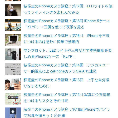
荻窪圭のiPhoneカメラ講座：第17回 LEDライトを使
ってライティングを楽しんでみる
荻窪圭のiPhoneカメラ講座：第16回 iPhone 5ケース
「KLYP」＋三脚を使って夜景を撮る
荻窪圭のiPhoneカメラ講座：第15回 iPhoneを三脚
につけるのは意外に簡単で効果的
マンフロット、LEDライトや三脚などで本格撮影を楽
しめるiPhone5ケース「KLYP」
荻窪圭のiPhoneカメラ講座：第14回 デジカメユー
ザー的視点によるiPhoneカメラQ＆A 15連発
荻窪圭のiPhoneカメラ講座：第13回 上手な自分撮
りをするために
荻窪圭のiPhoneカメラ講座：第12回 写真に位置情報
をつけるリスクとその回避
荻窪圭のiPhoneカメラ講座：第11回 iPhoneでパノラ
マ写真を撮ろう！ 応用編