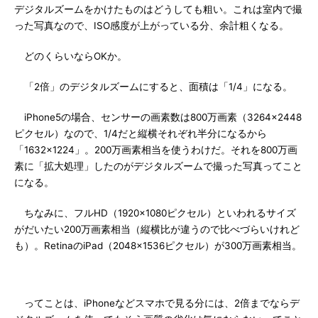
デジタルズームをかけたものはどうしても粗い。これは室内で撮
った写真なので、ISO感度が上がっている分、余計粗くなる。
どのくらいならOKか。
「2倍」のデジタルズームにすると、面積は「1/4」になる。
iPhone5の場合、センサーの画素数は800万画素（3264×2448
ピクセル）なので、1/4だと縦横それぞれ半分になるから
「1632×1224」。200万画素相当を使うわけだ。それを800万画
素に「拡大処理」したのがデジタルズームで撮った写真ってこと
になる。
ちなみに、フルHD（1920×1080ピクセル）といわれるサイズ
がだいたい200万画素相当（縦横比が違うので比べづらいけれど
も）。RetinaのiPad（2048×1536ピクセル）が300万画素相当。
ってことは、iPhoneなどスマホで見る分には、2倍までならデ