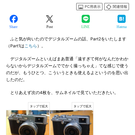
PC用表示
関連情報
Share
Post
LINE
Hatena
ふと気が向いたのでデジタルズームの話、Part2をいたします
（Part1は
こちら
）。
デジタルズームといえばまあ普通「遠すぎて何がなんだかわか
らないからデジタルズームででかく撮っちゃえ」てな感じで使う
のだが、もうひとつ、こういうときも使えるよというのを思い出
したのだ。
とりあえず次の4枚を、サムネイルで見ていただきたい。