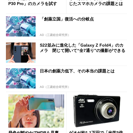
P30 Pro」のカメラを試す
じたスマホカメラの課題とは
「創薬立国」復活への分岐点
AD（三菱総合研究所）
S22並みに進化した「Galaxy Z Fold4」のカ
メラ 閉じて開いて“全7通り”の撮影ができる
日本の創薬力低下、その本当の課題とは
AD（三菱総合研究所）
発色が鮮やかでHDRも見事
ゲオが約1.1万円で「光学3倍