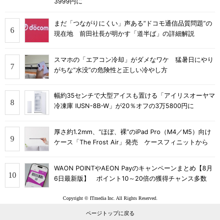
3999円に
まだ「つながりにくい」声ある“ドコモ通信品質問題”の
現在地 前田社長が明かす「道半ば」の詳細解説
スマホの「エアコン冷却」がダメなワケ 猛暑日にやり
がちな“水没”の危険性と正しい冷やし方
幅約35センチで大型アイスも置ける「アイリスオーヤマ
冷凍庫 IUSN-8B-W」が20％オフの3万5800円に
厚さ約1.2mm、“ほぼ、裸”のiPad Pro（M4／M5）向け
ケース「The Frost Air」発売 ケースフィニットから
WAON POINTやAEON Payのキャンペーンまとめ【8月
6日最新版】 ポイント10～20倍の獲得チャンス多数
Copyright © ITmedia Inc. All Rights Reserved.
ページトップに戻る