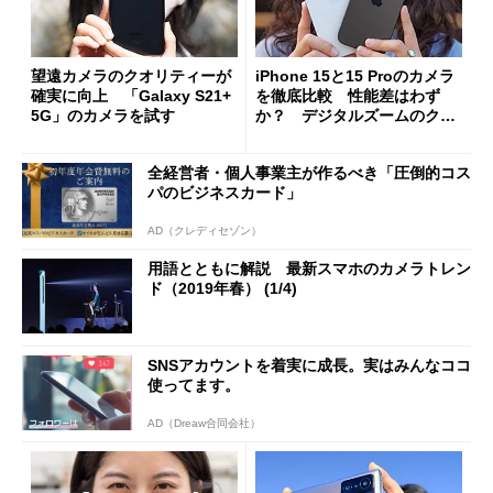
望遠カメラのクオリティーが
iPhone 15と15 Proのカメラ
確実に向上 「Galaxy S21+
を徹底比較 性能差はわず
5G」のカメラを試す
か？ デジタルズームのクオ
リティーが向上
全経営者・個人事業主が作るべき「圧倒的コス
パのビジネスカード」
AD（クレディセゾン）
用語とともに解説 最新スマホのカメラトレン
ド（2019年春） (1/4)
SNSアカウントを着実に成長。実はみんなココ
使ってます。
AD（Dreaw合同会社）