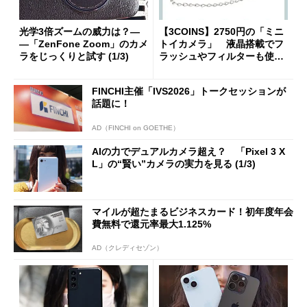
光学3倍ズームの威力は？―
【3COINS】2750円の「ミニ
―「ZenFone Zoom」のカメ
トイカメラ」 液晶搭載でフ
ラをじっくりと試す (1/3)
ラッシュやフィルターも使え
る
FINCHI主催「IVS2026」トークセッションが
話題に！
AD（FINCHI on GOETHE）
AIの力でデュアルカメラ超え？ 「Pixel 3 X
L」の“賢い”カメラの実力を見る (1/3)
マイルが超たまるビジネスカード！初年度年会
費無料で還元率最大1.125%
AD（クレディセゾン）