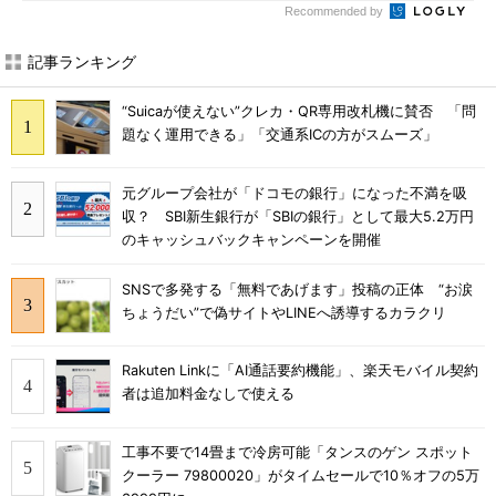
Recommended by
記事ランキング
“Suicaが使えない”クレカ・QR専用改札機に賛否 「問
題なく運用できる」「交通系ICの方がスムーズ」
元グループ会社が「ドコモの銀行」になった不満を吸
収？ SBI新生銀行が「SBIの銀行」として最大5.2万円
のキャッシュバックキャンペーンを開催
SNSで多発する「無料であげます」投稿の正体 “お涙
ちょうだい”で偽サイトやLINEへ誘導するカラクリ
Rakuten Linkに「AI通話要約機能」、楽天モバイル契約
者は追加料金なしで使える
工事不要で14畳まで冷房可能「タンスのゲン スポット
クーラー 79800020」がタイムセールで10％オフの5万