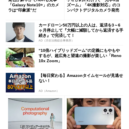
「Galaxy Note10+」のカメ
ズーム」「4K撮影対応」のコ
ラは“印象派”だ
ンパクトデジタルカメラ発売
カードローン50万円以上の人は、返済を3～6
ヶ月停止して『大幅に減額してから返済する手
続き』で完済して！
AD（渋谷法務総合事務所）
“10倍ハイブリッドズーム”の定義にもやもや
するが、超広角と望遠の撮影が楽しい「Reno
10x Zoom」
【毎日変わる】Amazonタイムセールが見逃せ
ない！
AD（Amazon）