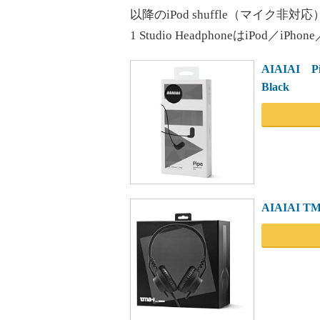
以降のiPod shuffle（マイク非対応）。A
1 Studio HeadphoneはiPod／i
AIAIAI 
Black
AIAIAI 