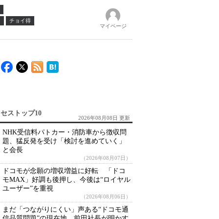
ノ
チョイ得
マイページ
セストップ10
2026年08月08日 更新
NHK受信料パトカー・消防車から徴収問
題、猛反発を受け「検討を進めていく」
と会長
（2026年08月07日）
ドコモが念願の増収増益に好転 「ドコ
モMAX」好調も後押し、今後は“ロイヤル
ユーザー”を重視
（2026年08月06日）
まだ「つながりにくい」声ある“ドコモ通
信品質問題”の現在地 前田社長が明かす