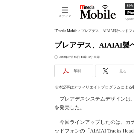
料金
iPh
メディア
Spon
ITmedia Mobile
>
プレアデス、AIAIAI製ヘッド
プレアデス、AIAIAI
2013年07月16日 13時53分 公開
印刷
見る
※本記事はアフィリエイトプログラムによる
プレアデスシステムデザインは、A
を発売した。
今回ラインアップしたのは、カナル型イヤ
ッドフォンの「AIAIAI Tracks Headph