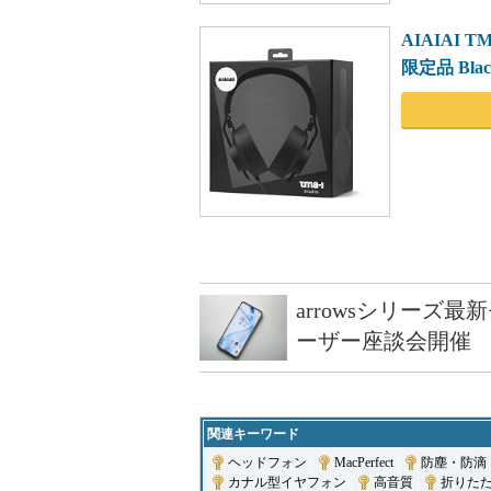
AIAIAI T
限定品 Blac
arrowsシリーズ
ーザー座談会開催
関連キーワード
ヘッドフォン
|
MacPerfect
|
防塵・防滴
カナル型イヤフォン
|
高音質
|
折りた