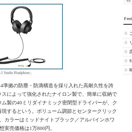
4月
Fee
 Studio Headphone」
oneは、IP44準拠の防塵・防滴構造を採り入れた高耐久性を誇
ラスによって強化されたナイロン製で、簡単に収納で
ム製の40ミリダイナミック密閉型ドライバーが、ク
再現するという。ボリューム調節とセンタークリック
え、カラーはミッドナイトブラック／アルパインホワ
実売価格は1万800円。