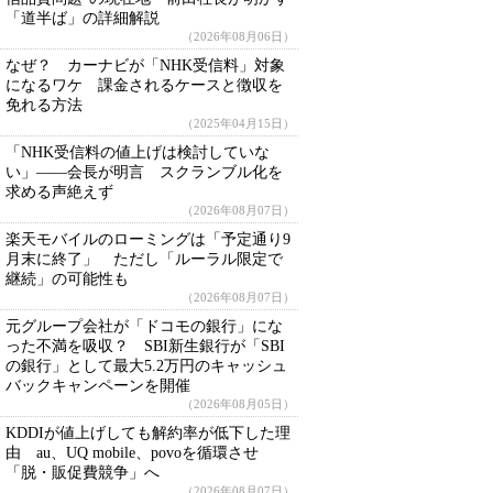
「道半ば」の詳細解説
（2026年08月06日）
なぜ？ カーナビが「NHK受信料」対象
になるワケ 課金されるケースと徴収を
免れる方法
（2025年04月15日）
「NHK受信料の値上げは検討していな
い」――会長が明言 スクランブル化を
求める声絶えず
（2026年08月07日）
楽天モバイルのローミングは「予定通り9
月末に終了」 ただし「ルーラル限定で
継続」の可能性も
（2026年08月07日）
元グループ会社が「ドコモの銀行」にな
った不満を吸収？ SBI新生銀行が「SBI
の銀行」として最大5.2万円のキャッシュ
バックキャンペーンを開催
（2026年08月05日）
KDDIが値上げしても解約率が低下した理
由 au、UQ mobile、povoを循環させ
「脱・販促費競争」へ
（2026年08月07日）