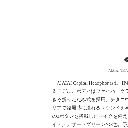
「AIAIAI TMA-1
AIAIAI Capital Headph
るモデル。ボディはファイバーグ
きる折りたたみ式を採用。チタニウ
リアで臨場感に溢れるサウンドを
の3ボタンを搭載したマイクを備
イト／デザートグリーンの3色。予想