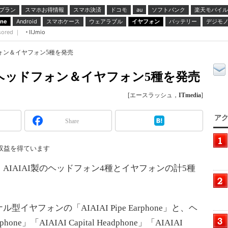
プラン
スマホお得情報
スマホ決済
ドコモ
ソフトバンク
楽天モバイル
au
スマホケース
ウェアラブル
イヤフォン
バッテリー
デジモ
one
Android
sored ｜
IIJmio
フォン＆イヤフォン5種を発売
製ヘッドフォン＆イヤフォン5種を発売
[エースラッシュ，
ITmedia
]
アク
Share
収益を得ています
IAIAI製のヘッドフォン4種とイヤフォンの計5種
フォンの「AIAIAI Pipe Earphone」と、ヘ
one」「AIAIAI Capital Headphone」「AIAIAI