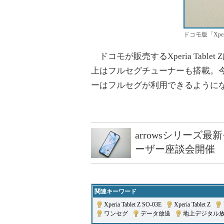
ドコモ版「Xper
ドコモが販売するXperia Tabl
上はフルセグチューナーも搭載。
ーはフルセグが利用できるように
arrowsシリーズ
ーザー座談会開催
関連キーワード
Xperia Tablet Z SO-03E
|
Xperia Tablet Z
|
ワンセグ
|
データ放送
|
地上デジタル