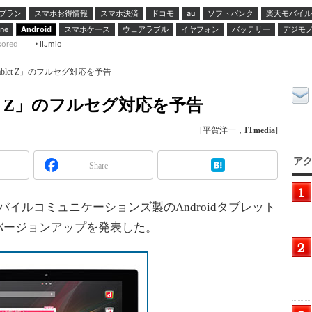
プラン
スマホお得情報
スマホ決済
ドコモ
ソフトバンク
楽天モバイル
au
スマホケース
ウェアラブル
イヤフォン
バッテリー
デジモ
ne
Android
sored ｜
IIJmio
Tablet Z」のフルセグ対応を予告
blet Z」のフルセグ対応を予告
[平賀洋一，
ITmedia
]
アク
Share
バイルコミュニケーションズ製のAndroidタブレット
E」の機能バージョンアップを発表した。