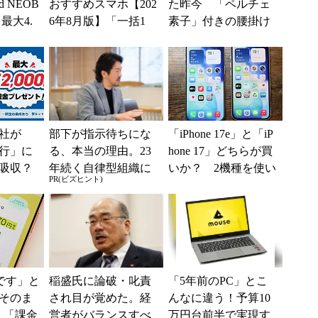
 NEOB
おすすめスマホ【202
た昨今 「ペルチェ
最大4.
6年8月版】「一括1
素子」付きの腰掛け
みは何か
円」「月1円」からお
ファンなら乗り切れ
得なiPhone／...
る？
社が
部下が指示待ちにな
「iPhone 17e」と「iP
行」に
る、本当の理由。23
hone 17」どちらが買
吸収？
年続く自律型組織に
いか？ 2機種を使い
PR(ビズヒント)
行が「S
共通する「3つの要
込んで分かった“スペ
として最
素」
ッ...
神です」と
稲盛氏に論破・叱責
「5年前のPC」とこ
そのま
され目が覚めた。経
んなに違う！予算10
 「課金
営者がバランスすべ
万円台前半で実現す