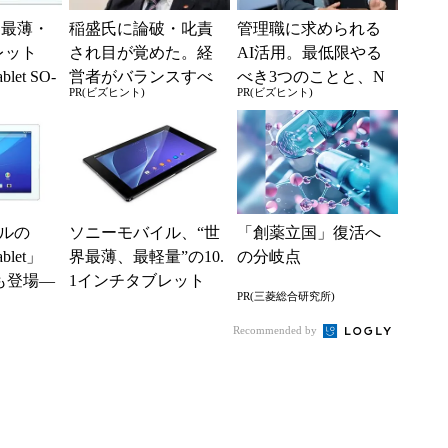
界最薄・
稲盛氏に論破・叱責
管理職に求められる
レット
され目が覚めた。経
AI活用。最低限やる
blet SO-
営者がバランスすべ
べき3つのことと、N
PR(ビズヒント)
PR(ビズヒント)
..
き2つの背反
Gな自己認識
ルの
ソニーモバイル、“世
「創薬立国」復活へ
ablet」
界最薄、最軽量”の10.
の分岐点
も登場―
1インチタブレット
PR(三菱総合研究所)
売
「Xperia Z2 Tablet」
を...
Recommended by