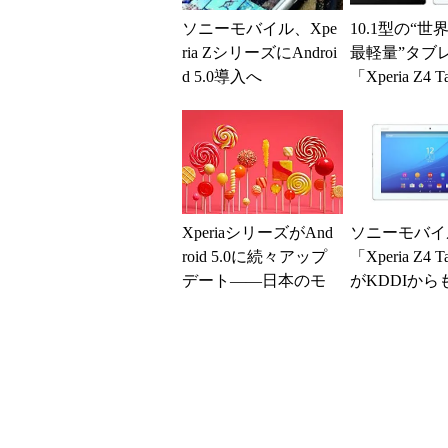
ソニーモバイル、Xpe
10.1型の“世
ria ZシリーズにAndroi
最軽量”タブ
d 5.0導入へ
「Xperia Z4 Ta
05G」――ドコ.
XperiaシリーズがAnd
ソニーモバイ
roid 5.0に続々アップ
「Xperia Z4 T
デート――日本のモ
がKDDIから
デルは？
―7月中旬発