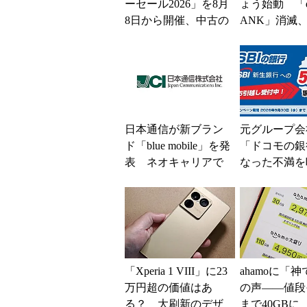
ーセール2026」を8月
ょう始動 「d
8日から開催、中古の
ANK」消滅、
スマホやゲームがお
5％還元 強
得に
解説
日本通信が新ブラン
元グループ会
ド「blue mobile」を発
「ドコモの銀
表 ネオキャリアで
なった不満を
自由な通信環境へ
SBI新生銀
BIの銀行」
大5....
「Xperia 1 VIII」に23
ahamoに「
万円超の価値はあ
の声――値段
る？ 大刷新のデザ
まで40GBに