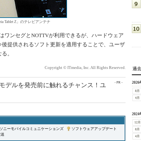
ia Tablet Z」のテレビアンテナ
et ZはワンセグとNOTTVが利用できるが、ハードウェア
今後提供されるソフト更新を適用することで、ユーザ
なる。
Copyright © ITmedia, Inc. All Rights Reserved.
過
2026
- PR -
最新モデルを発売前に触れるチャンス！ユ
8月
4月
2024
12月
ソニーモバイルコミュニケーションズ
|
ソフトウェアアップデート
|
8月
放送
4月