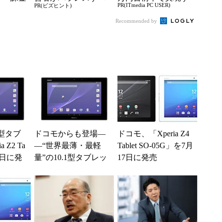
PR(ITmedia PC USER)
PR(ビズヒント)
思っ
き2つの背反
る快適PCライフ
も
Recommended by
1型タブ
ドコモからも登場―
ドコモ、「Xperia Z4
 Z2 Ta
―“世界最薄・最軽
Tablet SO-05G」を7月
27日に発
量”の10.1型タブレッ
17日に発売
ト「Xperia Z2 Tablet
S...