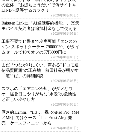
の正体 “お涙ちょうだい”で偽サイトや
LINEへ誘導するカラクリ
（2026年08月06日）
Rakuten Linkに「AI通話要約機能」、楽天
モバイル契約者は追加料金なしで使える
（2026年08月05日）
工事不要で14畳まで冷房可能「タンスの
ゲン スポットクーラー 79800020」がタイ
ムセールで10％オフの5万3999円に
（2026年08月05日）
まだ「つながりにくい」声ある“ドコモ通
信品質問題”の現在地 前田社長が明かす
「道半ば」の詳細解説
（2026年08月06日）
スマホの「エアコン冷却」がダメなワ
ケ 猛暑日にやりがちな“水没”の危険性
と正しい冷やし方
（2026年08月06日）
厚さ約1.2mm、“ほぼ、裸”のiPad Pro（M4
／M5）向けケース「The Frost Air」発
売 ケースフィニットから
（2026年08月05日）