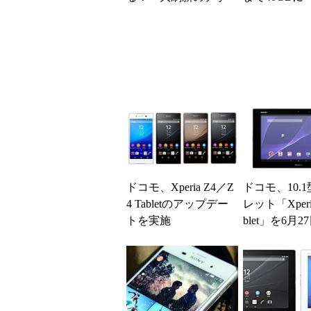
インとカメラ、“ソニ
されたのかと
ーのこだわ...
た」と戸惑い
ドコモ、Xperia Z4／Z
ドコモ、10.
4 Tabletのアップデー
レット「Xperia
トを実施
blet」を6月
売