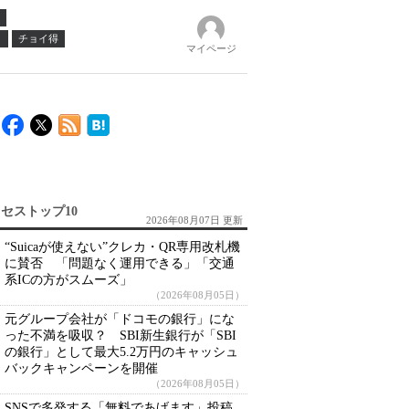
ノ
チョイ得
マイページ
セストップ10
2026年08月07日 更新
“Suicaが使えない”クレカ・QR専用改札機
に賛否 「問題なく運用できる」「交通
系ICの方がスムーズ」
（2026年08月05日）
元グループ会社が「ドコモの銀行」にな
った不満を吸収？ SBI新生銀行が「SBI
の銀行」として最大5.2万円のキャッシュ
バックキャンペーンを開催
（2026年08月05日）
SNSで多発する「無料であげます」投稿