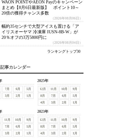
WAON POINTやAEON Payのキャンペーン
まとめ【8月6日最新版】 ポイント10～
20倍の獲得チャンス多数
（2026年08月06日）
幅約35センチで大型アイスも置ける「ア
イリスオーヤマ 冷凍庫 IUSN-8B-W」が
20％オフの3万5800円に
（2026年08月04日）
ランキングトップ30
去記事カレンダー
年
2025年
7月
6月
5月
12月
11月
10月
9月
3月
2月
1月
8月
7月
6月
5月
4月
3月
2月
1月
年
2023年
11月
10月
9月
12月
11月
10月
9月
7月
6月
5月
8月
7月
6月
5月
3月
2月
1月
4月
3月
2月
1月