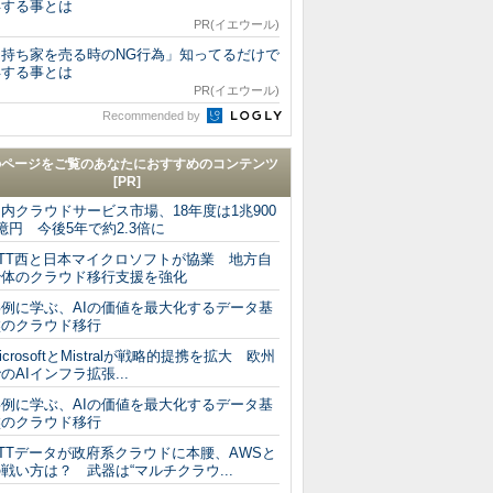
得する事とは
PR(イエウール)
「持ち家を売る時のNG行為」知ってるだけで
得する事とは
PR(イエウール)
Recommended by
のページをご覧のあなたにおすすめのコンテンツ
[PR]
内クラウドサービス市場、18年度は1兆900
億円 今後5年で約2.3倍に
NTT西と日本マイクロソフトが協業 地方自
治体のクラウド移行支援を強化
事例に学ぶ、AIの価値を最大化するデータ基
盤のクラウド移行
icrosoftとMistralが戦略的提携を拡大 欧州
のAIインフラ拡張...
事例に学ぶ、AIの価値を最大化するデータ基
盤のクラウド移行
TTデータが政府系クラウドに本腰、AWSと
戦い方は？ 武器は“マルチクラウ...