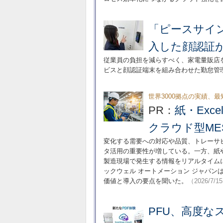
「ピースサイン
入した顔認証が
従業員の負担を減らすべく、家電量販店を
ビスと顔認証端末を組み合わせた勤怠管
世界3000拠点の実績、
PR：
紙・Exc
クラウド型ME
変化する需要への対応や品質、トレーサ
タ活用の重要性が増している。一方、紙や
製造現場で発生する情報をリアルタイム
ックウェル オートメーション ジャパンは
価値と導入の要点を聞いた。
（2026/7/1
PFU、高度