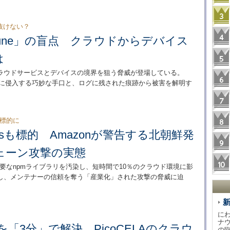
抜けない？
t Intune」の盲点 クラウドからデバイス
は
ラウドサービスとデバイスの境界を狙う脅威が登場している。
してデバイスに侵入する巧妙な手口と、ログに残された痕跡から被害を解明す
を標的に
iosも標的 Amazonが警告する北朝鮮発
ェーン攻撃の実態
主要なnpmライブラリを汚染し、短時間で10％のクラウド環境に影
し、メンテナーの信頼を奪う「産業化」された攻撃の脅威に迫
に
ナ
ルを「3分」で解決、PicoCELAのクラウ
の