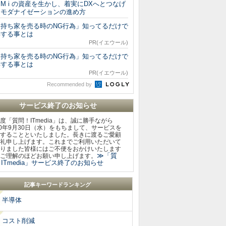
BM i の資産を生かし、着実にDXへとつなげ
るモダナイゼーションの進め方
「持ち家を売る時のNG行為」知ってるだけで
得する事とは
PR(イエウール)
「持ち家を売る時のNG行為」知ってるだけで
得する事とは
PR(イエウール)
Recommended by
サービス終了のお知らせ
度「質問！ITmedia」は、誠に勝手ながら
20年9月30日（水）をもちまして、サービスを
することといたしました。長きに渡るご愛顧
礼申し上げます。これまでご利用いただいて
りました皆様にはご不便をおかけいたします
≫「質
ご理解のほどお願い申し上げます。
ITmedia」サービス終了のお知らせ
記事キーワードランキング
半導体
コスト削減