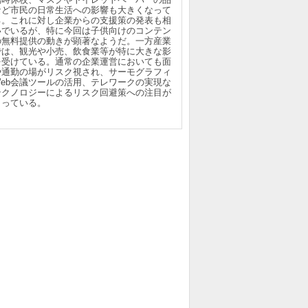
など市民の日常生活への影響も大きくなって
る。これに対し企業からの支援策の発表も相
いでいるが、特に今回は子供向けのコンテン
の無料提供の動きが顕著なようだ。一方産業
では、観光や小売、飲食業等が特に大きな影
を受けている。通常の企業運営においても面
や通勤の場がリスク視され、サーモグラフィ
Web会議ツールの活用、テレワークの実現な
テクノロジーによるリスク回避策への注目が
まっている。