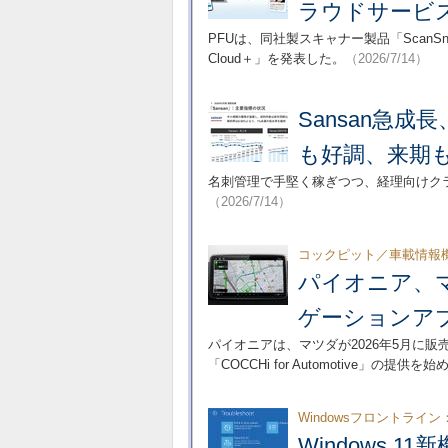
ラウドサービス「
PFUは、同社製スキャナー製品「ScanS
Cloud＋」を発表した。
（2026/7/14）
Sansan急成
も好調、来期
名刺管理で手堅く稼ぎつつ、経理向けクラウ
（2026/7/14）
コックピット／車載情報
パイオニア、
ゲーションア
パイオニアは、マツダが2026年5月に販
「COCCHi for Automotive」の提供を
Windowsフロントライン
Windows 11