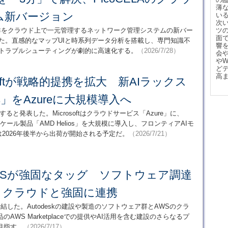
薄
ム新バージョン
い
次
ータ群をクラウド上で一元管理するネットワーク管理システムの新バー
ツ
面
リースした。直感的なマップUIと時系列データ分析を搭載し、専門知識不
響
視、トラブルシューティングが劇的に高速化する。
（2026/7/28）
会
や
ど
高
osoftが戦略的提携を拡大 新AIラックス
os」をAzureに大規模導入へ
大すると発表した。Microsoftはクラウドサービス「Azure」に、
ケール製品「AMD Helios」を大規模に導入し、フロンティアAIモ
sは2026年後半から出荷が開始される予定だ。
（2026/7/21）
kとAWSが強固なタッグ ソフトウェア調達
＋クラウドと強固に連携
を締結した。Autodeskの建設や製造のソフトウェア群とAWSのクラ
AWS Marketplaceでの提供やAI活用を含む建設のさらなるプ
目指す。
（2026/7/17）