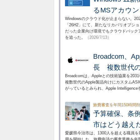
るMSアカウ
Windowsのクラウド化が止まらない。20
「26H2」にて、新たなリカバリオプション
だった企業向け環境でもクラウドバック
を追った。
（2026/7/13）
Broadcom、
長 複数世代の
Broadcomは、Appleとの技術協業
複数世代のApple製品向けにカスタムAS
がっているとみられ、Apple Intelli
旅費審査を年間150時間
予算確保、条
市はどう越え
愛媛県今治市は、1300人を超える職員
用を開始した。旅費申請の審査業務を年間