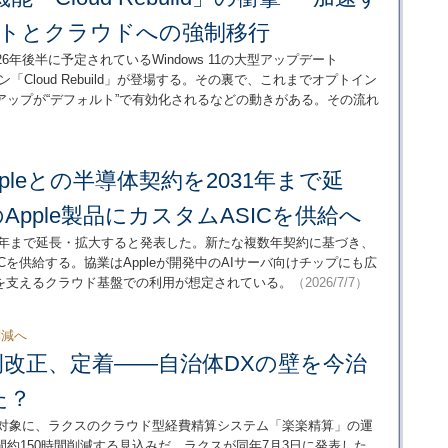
ントとクラウドへの強制移行
26年後半に予定されているWindows 11の大型アップデート
「Cloud Rebuild」が登場する。その裏で、これまでオプトイン
アップが“デフォルト”で有効化されるなどの動きがある。その流れ
Appleとの半導体契約を2031年まで延
Apple製品にカスタムASICを供給へ
を2031年まで延長・拡大すると発表した。新たな複数年契約に基づき、
ICを供給する。協業はAppleが開発中のAIサーバ向けチップにも広
genceを支えるクラウド基盤での利用が想定されている。
（2026/7/7）
削減へ
例改正、定着――自治体DXの壁を今治
た？
を対象に、ラクスのクラウド型経費精算システム「楽楽精算」の運
約150時間削減する見込みだ。ラクスが同年7月3日に発表した。