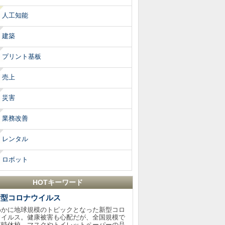
人工知能
建築
プリント基板
売上
災害
業務改善
レンタル
ロボット
HOTキーワード
新型コロナウイルス
わかに地球規模のトピックとなった新型コロ
ウイルス。健康被害も心配だが、全国規模で
臨時休校、マスクやトイレットペーパーの品