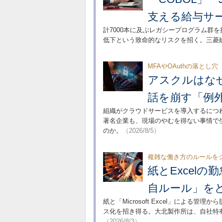
支える給与サ
計7000本に及ぶレガシープログラム群
低下という致命的なリスクを招く。三菱
MFAやOAuthの落とし穴
アスクルはな
話を崩す「例
組織がクラウドサービスを導入するにつ
著名企業も、現場のやむを得ない事情で
のか。
（2026/8/5）
複雑な働き方のルールを
紙とExcel
自ルール」を
紙と「Microsoft Excel」によ
ス化を招き得る。大北製作所は、自社特
（2026/8/3）