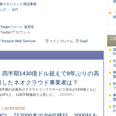
情報マネジメント用語事典
グ － ＠IT
argetジャパン 仮想化
itterアカウント
こ
Amazon Web Services
メインフレーム
SaaS
国
0
：
四半期1430億ドル超えで8年ぶりの高
引したネオクラウド事業者は？
M
で
2026年第2四半期の企業向けクラウドインフラサービス支出が1434億ドルに
43％と、11四半期連続で上昇した。
（2026/8/5）
N
した処理性能問題
の
JCL」計7000本のAWS移行 2000社を