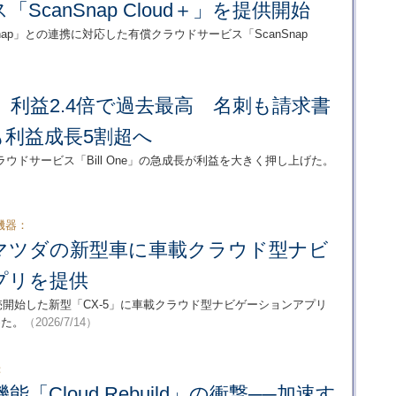
ScanSnap Cloud＋」を提供開始
nap」との連携に対応した有償クラウドサービス「ScanSnap
長、利益2.4倍で過去最高 名刺も請求書
も利益成長5割超へ
ドサービス「Bill One」の急成長が利益を大きく押し上げた。
機器：
マツダの新型車に車載クラウド型ナビ
プリを提供
売開始した新型「CX-5」に車載クラウド型ナビゲーションアプリ
始めた。
（2026/7/14）
：
新機能「Cloud Rebuild」の衝撃──加速す