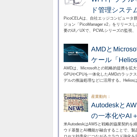
ド管理システ
PicoCELAは、自社エッジコンピュ
ジョン「PicoManager v2」をリ
要のUI／UXで、PCWLシリーズの監
AMDとMicr
ケール「Heli
AMDは、Microsoftとの戦略的提携を拡
GPUやCPUを一体化したAMDのラックス
デルの推論処理などに活用する。Helio
産業動向：
Autodes
の一本化やAI
米AutodeskはAWSと戦略的協業契約
ウド基盤とAI機能が融合することで、製品の
ロセス効率化につながるクラウド強化を