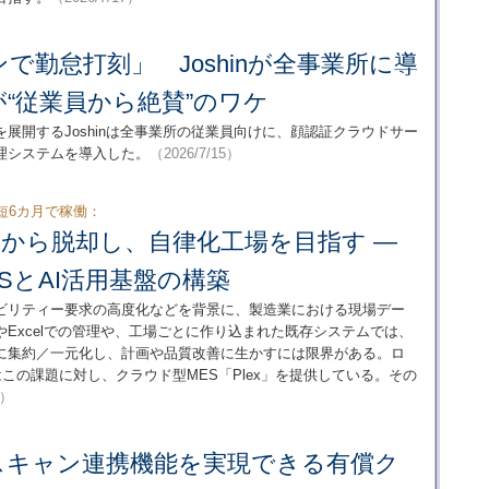
で勤怠打刻」 Joshinが全事業所に導
“従業員から絶賛”のワケ
展開するJoshinは全事業所の従業員向けに、顔認証クラウドサー
理システムを導入した。
（2026/7/15）
最短6カ月で稼働：
elから脱却し、自律化工場を目指す ―
SとAI活用基盤の構築
ビリティー要求の高度化などを背景に、製造業における現場デー
Excelでの管理や、工場ごとに作り込まれた既存システムでは、
に集約／一元化し、計画や品質改善に生かすには限界がある。ロ
この課題に対し、クラウド型MES「Plex」を提供している。その
5）
なスキャン連携機能を実現できる有償ク