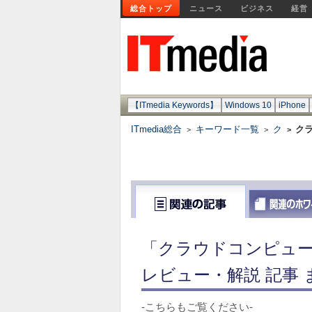
総合トップ
ニュース
ビジネス
経営
【ITmedia Keywords】
Windows 10
iPhone
ITmedia総合
キーワード一覧
ク
ク
>
>
>
「クラウドコンピュー
レビュー・解説 記事 
-こちらもご覧ください-