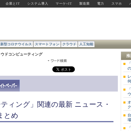
企業とIT
システム導入
マーケ×IT
製造業
電力
スマホ
新型コロナウイルス
スマートフォン
クラウド
人工知能
ラウドコンピューティング
推
「
の
レ
何
「
ウ
ティング」関連の最新 ニュース・
ク
まとめ
台
場