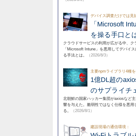
デバイス調査だけでは見
「Microsof
を操る手口と
クラウドサービスの利用が広がる中、ク
「Microsoft Intune」を悪用
る手法とは。
（2026/8/3）
主要npmライブラリ4種
1億DL超のax
のサプライチ
北朝鮮の国家ハッカー集団がaxiosなど
響を与えた。脆弱性ではなく仕様を悪用
る。
（2026/8/1）
建設現場の通信環境：
Wi-Fiトラブ