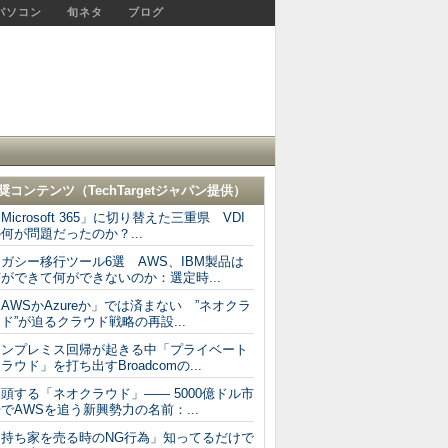
パソコン
旬ネタ
ブログ
奨コンテンツ（
TechTargetジャパン
提供）
Microsoft 365」に切り替えた三重県 VDI
何が問題だったのか？...
ガシー移行ツール6選 AWS、IBM製品は
ができて何ができないのか：選定時...
AWSかAzureか」では済まない ”ネオクラ
ド”が迫るクラウド戦略の再設...
オンプレミス回帰が起きる中「プライベート
ラウド」を打ち出すBroadcomの...
頭する「ネオクラウド」―― 5000億ドル市
でAWSを追う新興勢力の名前：...
「持ち家を売る時のNG行為」知ってるだけで