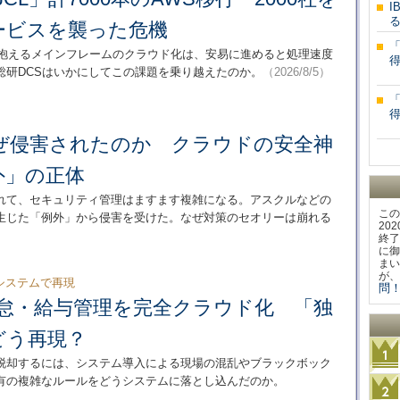
I
ービスを襲った危機
を抱えるメインフレームのクラウド化は、安易に進めると処理速度
総研DCSはいかにしてこの課題を乗り越えたのか。
（2026/8/5）
ぜ侵害されたのか クラウドの安全神
外」の正体
れて、セキュリティ管理はますます複雑になる。アスクルなどの
この
生じた「例外」から侵害を受けた。なぜ対策のセオリーは崩れる
20
終了
に御
まい
が、
システムで再現
問！
の勤怠・給与管理を完全クラウド化 「独
どう再現？
る管理から脱却するには、システム導入による現場の混乱やブラックボック
有の複雑なルールをどうシステムに落とし込んだのか。