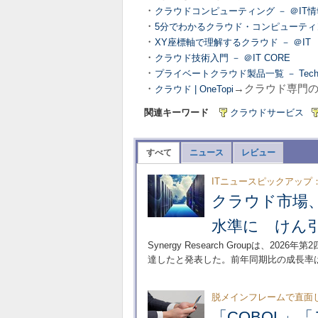
・
クラウドコンピューティング － ＠IT
・
5分でわかるクラウド・コンピューティン
・
XY座標軸で理解するクラウド － ＠IT
・
クラウド技術入門 － ＠IT CORE
・
プライベートクラウド製品一覧 － TechT
・
→クラウド専門のTw
クラウド | OneTopi
関連キーワード
クラウドサービス
すべて
ニュース
レビュー
ITニュースピックアップ
クラウド市場、
水準に けん
Synergy Research Groupは、
達したと発表した。前年同期比の成長率は
脱メインフレームで直面
「COBOL」「