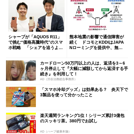
シャープが「AQUOS R11」
熊本地震の影響で通信障害が
で挑む“価格高騰時代”のスマ
続く ドコモとKDDIはJAPA
ホ戦略 「シェアを追うより
Nローミングを提供中、無料
も既存ユーザーを大切に」
Wi-Fi「00000JAPAN」も開
放
カードローン50万円以上の人は、返済を3～6
ヶ月停止して『大幅に減額してから返済する手
続き』を利用して！
AD（渋谷法務総合事務所）
「スマホ冷却グッズ」は効果ある？ 炎天下で
3製品を使って分かったこと
楽天週間ランキング1位！シリーズ累計3億包
のスッキリ茶。380円でお試し
AD（ハーブ健康本舗）