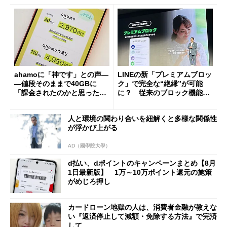
ahamoに「神です」との声―
LINEの新「プレミアムブロッ
―値段そのままで40GBに
ク」で完全な“絶縁”が可能
「課金されたのかと思った」
に？ 従来のブロック機能と
と戸惑いも
の決定的な違い
人と環境の関わり合いを紐解くと多様な関係性
が浮かび上がる
AD（國學院大學）
d払い、dポイントのキャンペーンまとめ【8月
1日最新版】 1万～10万ポイント還元の施策
がめじろ押し
カードローン地獄の人は、消費者金融が教えな
い『返済停止して減額・免除する方法』で完済
して