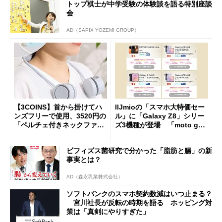
トップ棋士が中学受験の体験談を語る特別座談
会
AD（SAPIX YOZEMI GROUP）
【3COINS】首から掛けてハ
IIJmioの「スマホ大特価セー
ンズフリーで使用、3520円の
ル」に「Galaxy Z8」シリー
「ペルチェ付きネックファ
ズ3機種が登場 「moto g37
ン」
j」や「OPPO Find X9 Ultr
a」も
ビフィズス菌研究で分かった「脂肪と腸」の新
事実とは？
AD（森永乳業株式会社）
ソフトバンクのスマホ契約数減はいつ止まる？
宮川社長が反転の時期を語る ホッピング対
策は「真剣にやりすぎた」