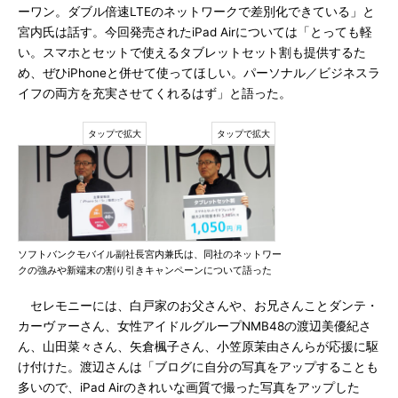
ーワン。ダブル倍速LTEのネットワークで差別化できている」と
宮内氏は話す。今回発売されたiPad Airについては「とっても軽
い。スマホとセットで使えるタブレットセット割も提供するた
め、ぜひiPhoneと併せて使ってほしい。パーソナル／ビジネスラ
イフの両方を充実させてくれるはず」と語った。
ソフトバンクモバイル副社長宮内兼氏は、同社のネットワー
クの強みや新端末の割り引きキャンペーンについて語った
セレモニーには、白戸家のお父さんや、お兄さんことダンテ・
カーヴァーさん、女性アイドルグループNMB48の渡辺美優紀さ
ん、山田菜々さん、矢倉楓子さん、小笠原茉由さんらが応援に駆
け付けた。渡辺さんは「ブログに自分の写真をアップすることも
多いので、iPad Airのきれいな画質で撮った写真をアップした