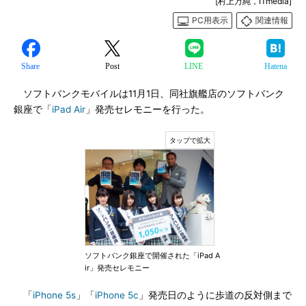
[村上万純，ITmedia]
PC用表示
関連情報
Share
Post
LINE
Hatena
ソフトバンクモバイルは11月1日、同社旗艦店のソフトバンク
銀座で「
iPad Air
」発売セレモニーを行った。
ソフトバンク銀座で開催された「iPad A
ir」発売セレモニー
「
iPhone 5s
」「
iPhone 5c
」発売日のように歩道の反対側まで