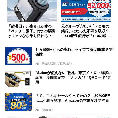
「酷暑日」が生まれた昨今
元グループ会社が「ドコモの
「ペルチェ素子」付きの腰掛
銀行」になった不満を吸収？
けファンなら乗り切れる？
SBI新生銀行が「SBIの銀
行」として最大5.2万円のキャ
ッシュバックキャンペーンを
月々500円からの安心。ライフ共済は85歳まで
開催
保障
AD（愛知県共済生活協同組合）
“Suicaが使えない”改札、東京メトロ上野駅に
設置 期間限定で “クレカ”と“QRコード”専
用
「え、こんなセールやってたの？」80％OFF
以上が続々登場！Amazonの本気が凄すぎる
AD（Amazon）