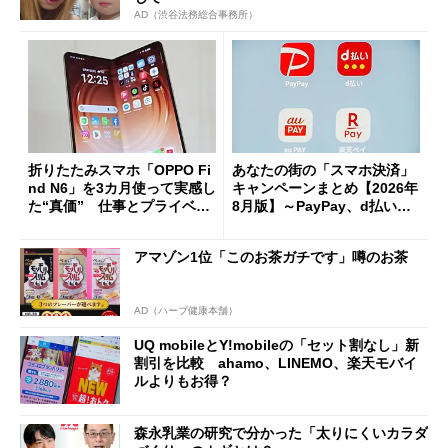
AD（渋谷法務総合事務所）
折りたたみスマホ「OPPO Fi
あなたの街の「スマホ決済」
nd N6」を3カ月使って実感し
キャンペーンまとめ【2026年
た“真価” 仕事とプライベー
8月版】～PayPay、d払い、a
トで大活躍
u PAY、楽天ペイ
アマゾン1位「このお茶ガチです」噂のお茶
AD（ハーブ健康本舗）
UQ mobileとY!mobileの「セット割なし」新
割引を比較 ahamo、LINEMO、楽天モバイ
ルよりもお得？
森永乳業の研究で分かった「太りにくいカラダ