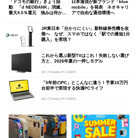
「ドコモの銀行」きょう始
日本通信が新ブランド「blue
動 「d NEOBANK」消滅、
mobile」を発表 ネオキャリ
最大4.5％還元 強みは何か解
アで自由な通信環境へ
説
JR東日本「分かりにくい」新幹線券売機を改
善へ なぜ、スマホではなく「駅での最短1分
購入」を実現？
これから選ぶ新型TVはこれ！失敗しない選び
方と、2026年夏の一押しモデル
AD（ITmedia PC USER）
「5年前のPC」とこんなに違う！予算10万円
台前半で実現する快適PCライフ
AD（ITmedia PC USER）