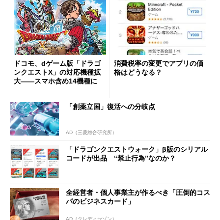
ドコモ、dゲーム版「ドラゴ
消費税率の変更でアプリの価
ンクエストX」の対応機種拡
格はどうなる？
大――スマホ含め14機種に
「創薬立国」復活への分岐点
AD（三菱総合研究所）
「ドラゴンクエストウォーク」β版のシリアル
コードが出品 “禁止行為”なのか？
全経営者・個人事業主が作るべき「圧倒的コス
パのビジネスカード」
AD（クレディセゾン）