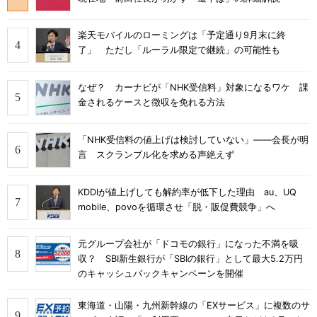
楽天モバイルのローミングは「予定通り9月末に終
了」 ただし「ルーラル限定で継続」の可能性も
なぜ？ カーナビが「NHK受信料」対象になるワケ 課
金されるケースと徴収を免れる方法
「NHK受信料の値上げは検討していない」――会長が明
言 スクランブル化を求める声絶えず
KDDIが値上げしても解約率が低下した理由 au、UQ
mobile、povoを循環させ「脱・販促費競争」へ
元グループ会社が「ドコモの銀行」になった不満を吸
収？ SBI新生銀行が「SBIの銀行」として最大5.2万円
のキャッシュバックキャンペーンを開催
東海道・山陽・九州新幹線の「EXサービス」に複数のサ