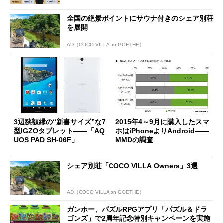
全国の絶景ポイントにサウナ付きのシェア別荘
を展開
AD（COCO VILLA on GOETHE）
3辺狭額縁の“新書サイズ”な7
2015年4～9月に購入したスマ
型IGZOタブレット――「AQ
ホはiPhoneよりAndroid――
UOS PAD SH-06F」
MMDの調査
シェア別荘「COCO VILLA Owners」3選
AD（COCO VILLA on GOETHE）
ガンホー、パズルRPGアプリ「パズル＆ドラ
ゴンズ」で2周年記念特別キャンペーンを実施