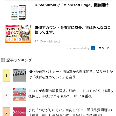
iOS/Androidで「Microsoft Edge」配信開始
SNSアカウントを着実に成長。実はみんなココ
使ってます。
AD（Dreaw合同会社）
Recommended by
記事ランキング
NHK受信料パトカー・消防車から徴収問題、猛反発を受
け「検討を進めていく」と会長
ドコモが念願の増収増益に好転 「ドコモMAX」好調も
後押し、今後は“ロイヤルユーザー”を重視
まだ「つながりにくい」声ある“ドコモ通信品質問題”の
現在地 前田社長が明かす「道半ば」の詳細解説