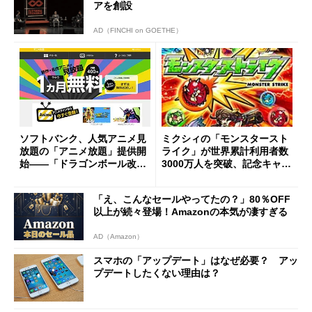
アを創設
AD（FINCHI on GOETHE）
ソフトバンク、人気アニメ見
ミクシィの「モンスタースト
放題の「アニメ放題」提供開
ライク」が世界累計利用者数
始――「ドラゴンボール改」
3000万人を突破、記念キャン
の期間限定配信も
ペーンを開催
「え、こんなセールやってたの？」80％OFF
以上が続々登場！Amazonの本気が凄すぎる
AD（Amazon）
スマホの「アップデート」はなぜ必要？ アッ
プデートしたくない理由は？