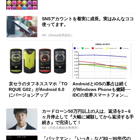
SNSアカウントを着実に成長。実はみんなココ
使ってます。
AD（Dreaw合同会社）
京セラのタフネススマホ「TO
AndroidとiOSの寡占は続く
RQUE G02」がAndroid 6.0
がWindows Phoneも健闘──
にバージョンアップ
IDCの世界スマートフォン市
場調査
カードローン50万円以上の人は、返済を3～6
ヶ月停止して『大幅に減額してから返済する手
続き』で完済して！
AD（渋谷法務総合事務所）
「パックマン」「いっき」など80～90年代の