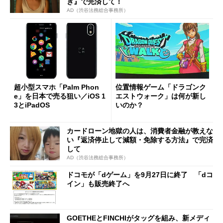
き』で完済して！
AD（渋谷法務総合事務所）
超小型スマホ「Palm Phon
位置情報ゲーム「ドラゴンク
e」を日本で売る狙い／iOS 1
エストウォーク」は何が新し
3とiPadOS
いのか？
カードローン地獄の人は、消費者金融が教えな
い『返済停止して減額・免除する方法』で完済
して
AD（渋谷法務総合事務所）
ドコモが「dゲーム」を9月27日に終了 「dコ
イン」も販売終了へ
GOETHEとFINCHIがタッグを組み、新メディ