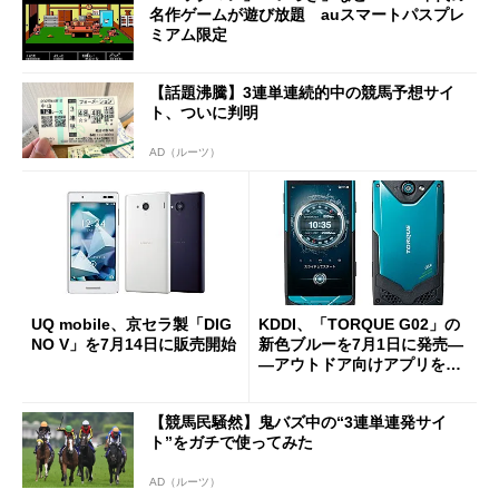
名作ゲームが遊び放題 auスマートパスプレ
ミアム限定
【話題沸騰】3連単連続的中の競馬予想サイ
ト、ついに判明
AD（ルーツ）
UQ mobile、京セラ製「DIG
KDDI、「TORQUE G02」の
NO V」を7月14日に販売開始
新色ブルーを7月1日に発売―
―アウトドア向けアプリを追
加
【競馬民騒然】鬼バズ中の“3連単連発サイ
ト”をガチで使ってみた
AD（ルーツ）