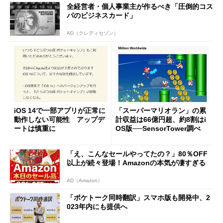
全経営者・個人事業主が作るべき「圧倒的コス
パのビジネスカード」
AD（クレディセゾン）
iOS 14で一部アプリが正常に
「スーパーマリオラン」の累
動作しない可能性 アップデ
計収益は66億円超、約8割はi
ートは慎重に
OS版──SensorTower調べ
「え、こんなセールやってたの？」80％OFF
以上が続々登場！Amazonの本気が凄すぎる
AD（Amazon）
「ポケトーク同時翻訳」スマホ版も開発中、2
023年内にも提供へ