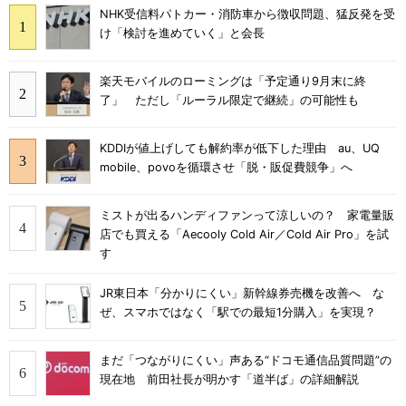
NHK受信料パトカー・消防車から徴収問題、猛反発を受
け「検討を進めていく」と会長
楽天モバイルのローミングは「予定通り9月末に終
了」 ただし「ルーラル限定で継続」の可能性も
KDDIが値上げしても解約率が低下した理由 au、UQ
mobile、povoを循環させ「脱・販促費競争」へ
ミストが出るハンディファンって涼しいの？ 家電量販
店でも買える「Aecooly Cold Air／Cold Air Pro」を試
す
JR東日本「分かりにくい」新幹線券売機を改善へ な
ぜ、スマホではなく「駅での最短1分購入」を実現？
まだ「つながりにくい」声ある“ドコモ通信品質問題”の
現在地 前田社長が明かす「道半ば」の詳細解説