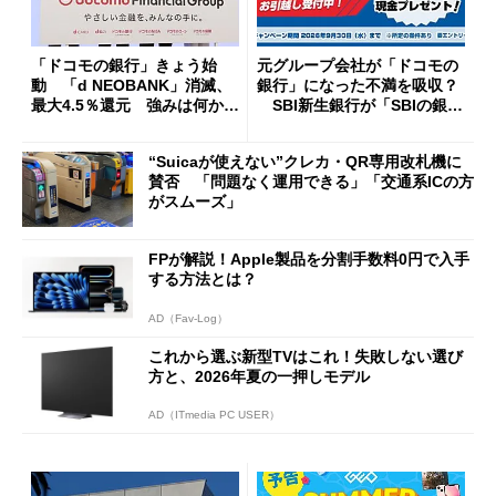
「ドコモの銀行」きょう始
元グループ会社が「ドコモの
動 「d NEOBANK」消滅、
銀行」になった不満を吸収？
最大4.5％還元 強みは何か解
SBI新生銀行が「SBIの銀
説
行」として最大5.2万円のキャ
ッシュバックキャンペーンを
“Suicaが使えない”クレカ・QR専用改札機に
開催
賛否 「問題なく運用できる」「交通系ICの方
がスムーズ」
FPが解説！Apple製品を分割手数料0円で入手
する方法とは？
AD（Fav-Log）
これから選ぶ新型TVはこれ！失敗しない選び
方と、2026年夏の一押しモデル
AD（ITmedia PC USER）