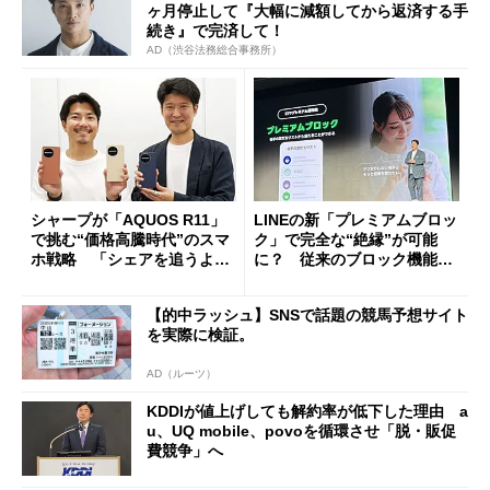
ヶ月停止して『大幅に減額してから返済する手
続き』で完済して！
AD（渋谷法務総合事務所）
シャープが「AQUOS R11」
LINEの新「プレミアムブロッ
で挑む“価格高騰時代”のスマ
ク」で完全な“絶縁”が可能
ホ戦略 「シェアを追うより
に？ 従来のブロック機能と
も既存ユーザーを大切に」
の決定的な違い
【的中ラッシュ】SNSで話題の競馬予想サイト
を実際に検証。
AD（ルーツ）
KDDIが値上げしても解約率が低下した理由 a
u、UQ mobile、povoを循環させ「脱・販促
費競争」へ