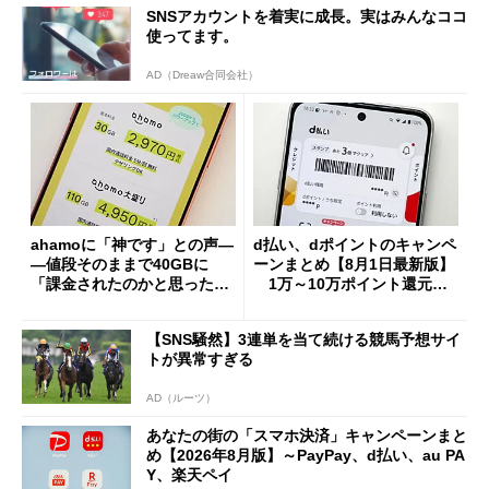
SNSアカウントを着実に成長。実はみんなココ
使ってます。
AD（Dreaw合同会社）
ahamoに「神です」との声―
d払い、dポイントのキャンペ
―値段そのままで40GBに
ーンまとめ【8月1日最新版】
「課金されたのかと思った」
1万～10万ポイント還元の
と戸惑いも
施策がめじろ押し
【SNS騒然】3連単を当て続ける競馬予想サイ
トが異常すぎる
AD（ルーツ）
あなたの街の「スマホ決済」キャンペーンまと
め【2026年8月版】～PayPay、d払い、au PA
Y、楽天ペイ