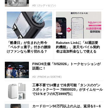
AD（クレディセゾン）
「酷暑日」が生まれた昨今
Rakuten Linkに「AI通話要
「ペルチェ素子」付きの腰掛
約機能」、楽天モバイル契約
けファンなら乗り切れる？
者は追加料金なしで使える
FINCHI主催「IVS2026」トークセッションが
話題に！
AD（FINCHI on GOETHE）
工事不要で14畳まで冷房可能「タンスのゲン
スポットクーラー 79800020」がタイムセール
で10％オフの5万3999円に
カードローン50万円以上の人は、返済を3～6