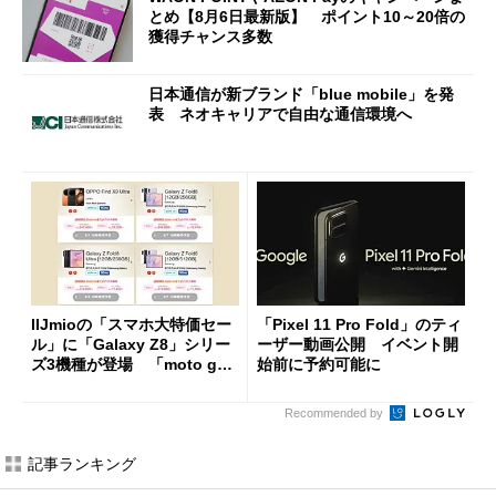
とめ【8月6日最新版】 ポイント10～20倍の
獲得チャンス多数
日本通信が新ブランド「blue mobile」を発
表 ネオキャリアで自由な通信環境へ
IIJmioの「スマホ大特価セー
「Pixel 11 Pro Fold」のティ
ル」に「Galaxy Z8」シリー
ーザー動画公開 イベント開
ズ3機種が登場 「moto g37
始前に予約可能に
j」や「OPPO Find X9 Ultr
a」も
Recommended by
記事ランキング