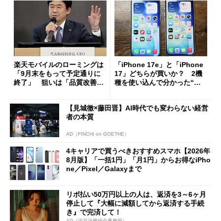
楽天モバイルのローミングは
「iPhone 17e」と「iPhone
「9月末をもって予定通りに
17」どちらが買いか？ 2機
終了」 狙いは「品質改善」
種を使い込んで分かった“ス
ただし「ルーラル限定で期
ペック表にない違い”
限を切った新契約」の可能性
【見城徹×藤田晋】AI時代でも変わらない経営
も
者の本質
AD（FINCHI on GOETHE）
4キャリアで買うべきおすすめスマホ【2026年
8月版】「一括1円」「月1円」からお得なiPho
ne／Pixel／Galaxyまで
リボ払い50万円以上の人は、返済を3～6ヶ月
停止して『大幅に減額してから返済する手続
き』で完済して！
AD（渋谷法務総合事務所）