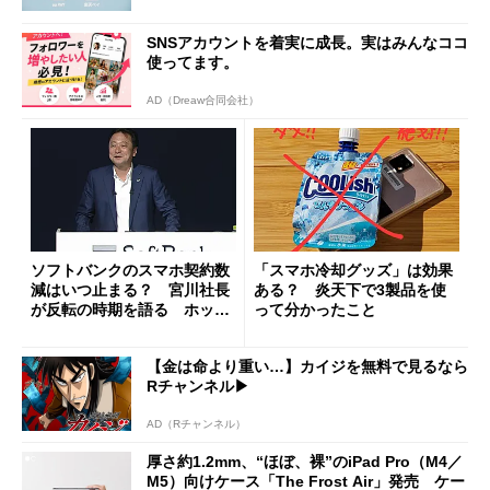
SNSアカウントを着実に成長。実はみんなココ
使ってます。
AD（Dreaw合同会社）
ソフトバンクのスマホ契約数
「スマホ冷却グッズ」は効果
減はいつ止まる？ 宮川社長
ある？ 炎天下で3製品を使
が反転の時期を語る ホッピ
って分かったこと
ング対策は「真剣にやりすぎ
た」
【金は命より重い…】カイジを無料で見るなら
Rチャンネル▶︎
AD（Rチャンネル）
厚さ約1.2mm、“ほぼ、裸”のiPad Pro（M4／
M5）向けケース「The Frost Air」発売 ケー