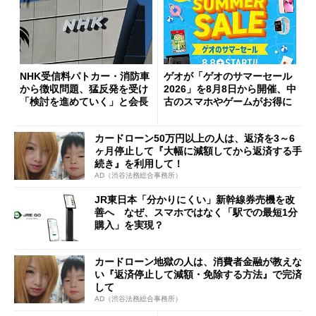
NHK受信料パトカー・消防車
ゲオが「ゲオのサマーセール
から徴収問題、猛反発を受け
2026」を8月8日から開催、中
「検討を進めていく」と会長
古のスマホやゲームがお得に
カードローン50万円以上の人は、返済を3～6
ヶ月停止して『大幅に減額してから返済する手
続き』を利用して！
AD（渋谷法務総合事務所）
JR東日本「分かりにくい」新幹線券売機を改
善へ なぜ、スマホではなく「駅での最短1分
購入」を実現？
カードローン地獄の人は、消費者金融が教えな
い『返済停止して減額・免除する方法』で完済
して
AD（渋谷法務総合事務所）