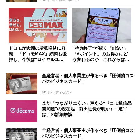
ドコモが念願の増収増益に好
“特典終了”が続く「d払い」
転 「ドコモMAX」好調も後
「dポイント」のお得さはど
押し、今後は“ロイヤルユー
う変わるのか これからは
ザー”を重視
「dカード」の利用が得策？
全経営者・個人事業主が作るべき「圧倒的コス
パのビジネスカード」
AD（クレディセゾン）
まだ「つながりにくい」声ある“ドコモ通信品
質問題”の現在地 前田社長が明かす「道半
ば」の詳細解説
全経営者・個人事業主が作るべき「圧倒的コス
パのビジネスカード」