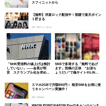
スフィニットから
【無料】洋楽ロック配信中！視聴で楽天ポイン
ト貯まる
AD（Rチャンネル）
「NHK受信料の値上げは検討
SNSで多発する「無料であげ
していない」――会長が明
ます」投稿の正体 “お涙ち
言 スクランブル化を求める
ょうだい”で偽サイトやLINE
声絶えず
へ誘導するカラクリ
スマホ2GBで月額850円～ 格安SIMをお得に使
うキャンペーン実施中！
AD（IIJmio）
WAON POINTやAEON Payのキャンペーンま