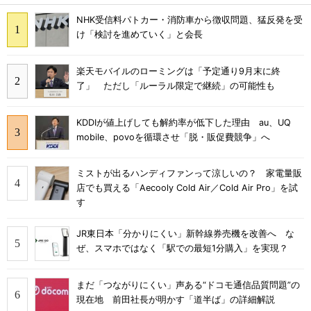
NHK受信料パトカー・消防車から徴収問題、猛反発を受
け「検討を進めていく」と会長
楽天モバイルのローミングは「予定通り9月末に終
了」 ただし「ルーラル限定で継続」の可能性も
KDDIが値上げしても解約率が低下した理由 au、UQ
mobile、povoを循環させ「脱・販促費競争」へ
ミストが出るハンディファンって涼しいの？ 家電量販
店でも買える「Aecooly Cold Air／Cold Air Pro」を試
す
JR東日本「分かりにくい」新幹線券売機を改善へ な
ぜ、スマホではなく「駅での最短1分購入」を実現？
まだ「つながりにくい」声ある“ドコモ通信品質問題”の
現在地 前田社長が明かす「道半ば」の詳細解説