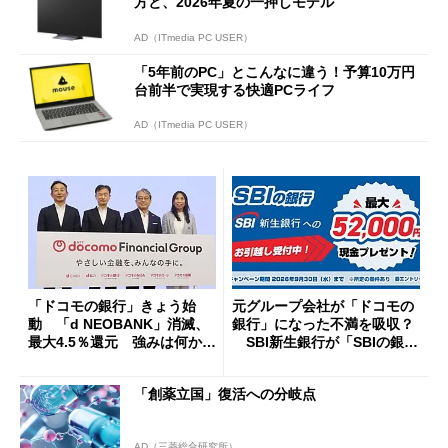
方と、2026年夏の一押しモデル
AD（ITmedia PC USER）
「5年前のPC」とこんなに違う！予算10万円
台前半で実現する快適PCライフ
AD（ITmedia PC USER）
「ドコモの銀行」きょう始
元グループ会社が「ドコモの
動 「d NEOBANK」消滅、
銀行」になった不満を吸収？
最大4.5％還元 強みは何か解
SBI新生銀行が「SBIの銀
説
行」として最大5.2万円のキャ
ッシュバックキャンペーンを
「創薬立国」復活への分岐点
開催
AD（三菱総合研究所）