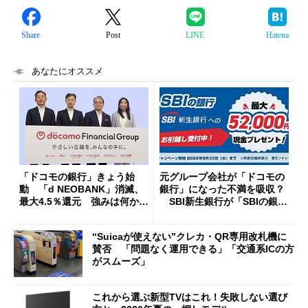
Share
Post
LINE
Hatena
あなたにオススメ
「ドコモの銀行」きょう始
元グループ会社が「ドコモの
動 「d NEOBANK」消滅、
銀行」になった不満を吸収？
最大4.5％還元 強みは何か解
SBI新生銀行が「SBIの銀
説
行」として最大5.2万円のキャ
ッシュバックキャンペーンを
“Suicaが使えない”クレカ・QR専用改札機に
開催
賛否 「問題なく運用できる」「交通系ICの方
がスムーズ」
これから選ぶ新型TVはこれ！失敗しない選び