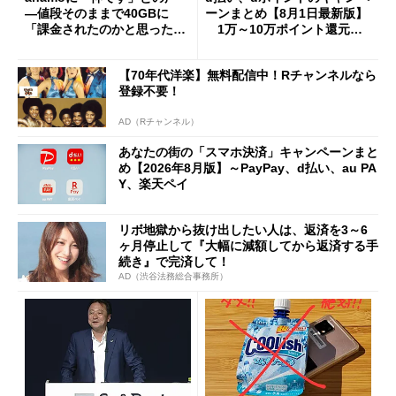
―値段そのままで40GBに
ーンまとめ【8月1日最新版】
「課金されたのかと思った」
1万～10万ポイント還元の
と戸惑いも
施策がめじろ押し
【70年代洋楽】無料配信中！Rチャンネルなら
登録不要！
AD（Rチャンネル）
あなたの街の「スマホ決済」キャンペーンまと
め【2026年8月版】～PayPay、d払い、au PA
Y、楽天ペイ
リボ地獄から抜け出したい人は、返済を3～6
ヶ月停止して『大幅に減額してから返済する手
続き』で完済して！
AD（渋谷法務総合事務所）