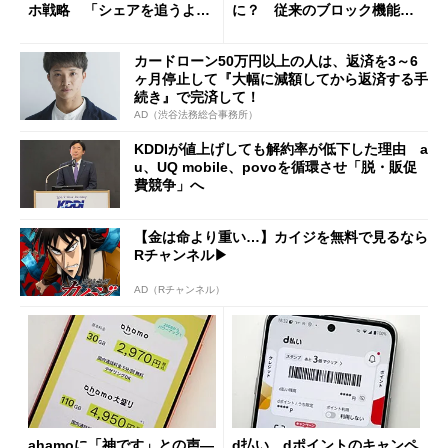
ホ戦略 「シェアを追うより
に？ 従来のブロック機能と
も既存ユーザーを大切に」
の決定的な違い
カードローン50万円以上の人は、返済を3～6
ヶ月停止して『大幅に減額してから返済する手
続き』で完済して！
AD（渋谷法務総合事務所）
KDDIが値上げしても解約率が低下した理由 a
u、UQ mobile、povoを循環させ「脱・販促
費競争」へ
【金は命より重い…】カイジを無料で見るなら
Rチャンネル▶︎
AD（Rチャンネル）
ahamoに「神です」との声―
d払い、dポイントのキャンペ