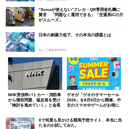
“Suicaが使えない”クレカ・QR専用改札機に
賛否 「問題なく運用できる」「交通系ICの方
がスムーズ」
日本の創薬力低下、その本当の課題とは
AD（三菱総合研究所）
NHK受信料パトカー・消防車
ゲオが「ゲオのサマーセール
から徴収問題、猛反発を受け
2026」を8月8日から開催、中
「検討を進めていく」と会長
古のスマホやゲームがお得に
Xで何度も見かける競馬予想サイト、本当に当
たるのか試してみた。