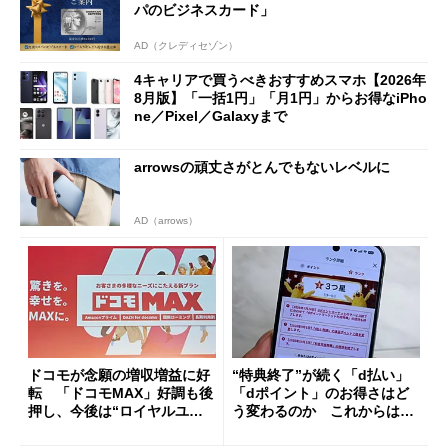
パのビジネスカード」
AD（クレディセゾン）
4キャリアで買うべきおすすめスマホ【2026年
8月版】「一括1円」「月1円」からお得なiPho
ne／Pixel／Galaxyまで
arrowsの頑丈さがとんでもないレベルに
AD（arrows）
ドコモが念願の増収増益に好
“特典終了”が続く「d払い」
転 「ドコモMAX」好調も後
「dポイント」のお得さはど
押し、今後は“ロイヤルユー
う変わるのか これからは
ザー”を重視
「dカード」の利用が得策？