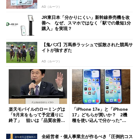
AD（ルーツ）
JR東日本「分かりにくい」新幹線券売機を改
善へ なぜ、スマホではなく「駅での最短1分
購入」を実現？
【鬼バズ】万馬券ラッシュで拡散された競馬サ
イトが強すぎた
AD（ルーツ）
楽天モバイルのローミングは
「iPhone 17e」と「iPhone
「9月末をもって予定通りに
17」どちらが買いか？ 2機
終了」 狙いは「品質改善」
種を使い込んで分かった“ス
ただし「ルーラル限定で期
ペック表にない違い”
限を切った新契約」の可能性
全経営者・個人事業主が作るべき「圧倒的コス
も