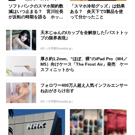
ソフトバンクのスマホ契約数
「スマホ冷却グッズ」は効果
減はいつ止まる？ 宮川社長
ある？ 炎天下で3製品を使
が反転の時期を語る ホッピ
って分かったこと
ング対策は「真剣にやりすぎ
た」
天木じゅんのIカップを全解放した｢バストトッ
プの限界表現｣
AD（小学館Gravidia.jp）
厚さ約1.2mm、“ほぼ、裸”のiPad Pro（M4／
M5）向けケース「The Frost Air」発売 ケー
スフィニットから
フォロワー400万人超え人気インフルエンサー
ねおがさらけ出す
AD（小学館Gravidia.jp）