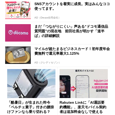
SNSアカウントを着実に成長。実はみんなココ
使ってます。
AD（Dreaw合同会社）
まだ「つながりにくい」声ある“ドコモ通信品
質問題”の現在地 前田社長が明かす「道半
ば」の詳細解説
マイルが超たまるビジネスカード！初年度年会
費無料で還元率最大1.125%
AD（クレディセゾン）
「酷暑日」が生まれた昨今
Rakuten Linkに「AI通話要
「ペルチェ素子」付きの腰掛
約機能」、楽天モバイル契約
けファンなら乗り切れる？
者は追加料金なしで使える