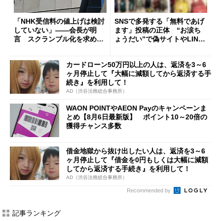
「NHK受信料の値上げは検討
SNSで多発する「無料であげ
していない」――会長が明
ます」投稿の正体 “お涙ち
言 スクランブル化を求める
ょうだい”で偽サイトやLINE
声絶えず
へ誘導するカラクリ
カードローン50万円以上の人は、返済を3～6
ヶ月停止して『大幅に減額してから返済する手
続き』を利用して！
AD（渋谷法務総合事務所）
WAON POINTやAEON Payのキャンペーンま
とめ【8月6日最新版】 ポイント10～20倍の
獲得チャンス多数
借金地獄から抜け出したい人は、返済を3～6
ヶ月停止して『借金を0円もしくは大幅に減額
してから返済する手続き』を利用して！
AD（渋谷法務総合事務所）
Recommended by
記事ランキング