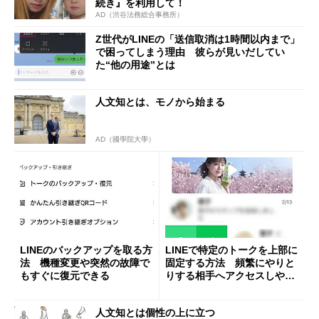
続き』を利用して！
AD（渋谷法務総合事務所）
Z世代がLINEの「送信取消は1時間以内まで」
で困ってしまう理由 彼らが見いだしてい
た“他の用途”とは
人文知とは、モノから始まる
AD（國學院大學）
LINEのバックアップを取る方
LINEで特定のトークを上部に
法 機種変更や突然の故障で
固定する方法 頻繁にやりと
もすぐに復元できる
りする相手へアクセスしやす
く
人文知とは個性の上に立つ