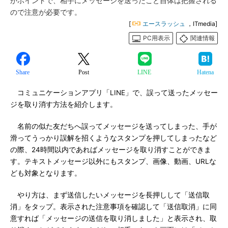
がポイントで、相手にメッセージを送ったこと自体は把握される
ので注意が必要です。
[
エースラッシュ
，ITmedia]
PC用表示
関連情報
Share
Post
LINE
Hatena
コミュニケーションアプリ「LINE」で、誤って送ったメッセー
ジを取り消す方法を紹介します。
名前の似た友だちへ誤ってメッセージを送ってしまった、手が
滑ってうっかり誤解を招くようなスタンプを押してしまったなど
の際、24時間以内であればメッセージを取り消すことができま
す。テキストメッセージ以外にもスタンプ、画像、動画、URLな
ども対象となります。
やり方は、まず送信したいメッセージを長押しして「送信取
消」をタップ。表示された注意事項を確認して「送信取消」に同
意すれば「メッセージの送信を取り消しました」と表示され、取