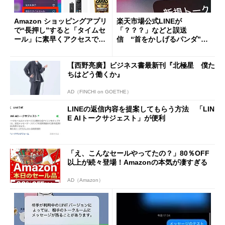
Amazon ショッピングアプリ
楽天市場公式LINEが
で“長押し”すると「タイムセ
「？？？」などと誤送
ール」に素早くアクセスでき
信 “首をかしげるパンダ”出
る
現報告も
【西野亮廣】ビジネス書最新刊『北極星 僕た
ちはどう働くか』
AD（FINCHI on GOETHE）
LINEの返信内容を提案してもらう方法 「LIN
E AIトークサジェスト」が便利
「え、こんなセールやってたの？」80％OFF
以上が続々登場！Amazonの本気が凄すぎる
AD（Amazon）