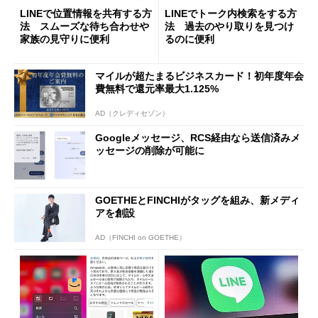
LINEで位置情報を共有する方
LINEでトーク内検索をする方
法 スムーズな待ち合わせや
法 過去のやり取りを見つけ
家族の見守りに便利
るのに便利
マイルが超たまるビジネスカード！初年度年会
費無料で還元率最大1.125%
AD（クレディセゾン）
Googleメッセージ、RCS経由なら送信済みメ
ッセージの削除が可能に
GOETHEとFINCHIがタッグを組み、新メディ
アを創設
AD（FINCHI on GOETHE）