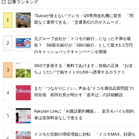
記事ランキング
“Suicaが使えない”クレカ・QR専用改札機に賛否 「問
題なく運用できる」「交通系ICの方がスムーズ」
元グループ会社が「ドコモの銀行」になった不満を吸
収？ SBI新生銀行が「SBIの銀行」として最大5.2万円
のキャッシュバックキャンペーンを開催
SNSで多発する「無料であげます」投稿の正体 “お涙
ちょうだい”で偽サイトやLINEへ誘導するカラクリ
まだ「つながりにくい」声ある“ドコモ通信品質問題”の
現在地 前田社長が明かす「道半ば」の詳細解説
Rakuten Linkに「AI通話要約機能」、楽天モバイル契約
者は追加料金なしで使える
ドコモが念願の増収増益に好転 「ドコモMAX」好調も