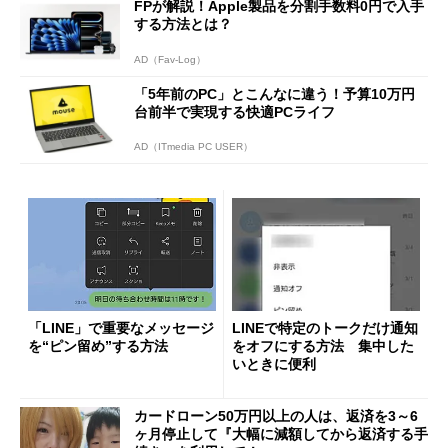
FPが解説！Apple製品を分割手数料0円で入手
する方法とは？
AD（Fav-Log）
「5年前のPC」とこんなに違う！予算10万円
台前半で実現する快適PCライフ
AD（ITmedia PC USER）
「LINE」で重要なメッセージ
LINEで特定のトークだけ通知
を“ピン留め”する方法
をオフにする方法 集中した
いときに便利
カードローン50万円以上の人は、返済を3～6
ヶ月停止して『大幅に減額してから返済する手