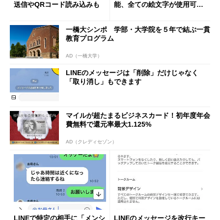
送信やQRコード読み込みも
能、全ての絵文字が使用可能
に
一橋大シンポ 学部・大学院を５年で結ぶ一貫
教育プログラム
AD（一橋大学）
LINEのメッセージは「削除」だけじゃなく
「取り消し」もできます
マイルが超たまるビジネスカード！初年度年会
費無料で還元率最大1.125%
AD（クレディセゾン）
LINEで特定の相手に「メンシ
LINEのメッセージを改行キー