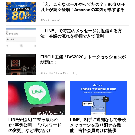
「え、こんなセールやってたの？」80％OFF
以上が続々登場！Amazonの本気が凄すぎる
AD（Amazon）
「LINE」で特定のメッセージに返信する方
法 会話の流れを把握できて便利
FINCHI主催「IVS2026」トークセッションが
話題に！
AD（FINCHI on GOETHE）
LINEが他人に“乗っ取られ
LINE、相手に通知なしで未読
た”事例公開 「パスワード
メッセージを取り消せる機
の変更」など呼びかけ
能 有料会員向けに提供