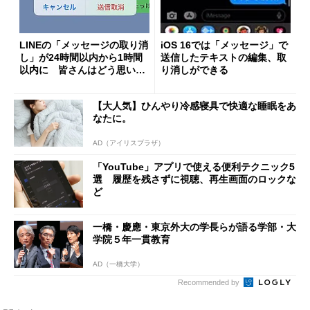
LINEの「メッセージの取り消
iOS 16では「メッセージ」で
し」が24時間以内から1時間
送信したテキストの編集、取
以内に 皆さんはどう思いま
り消しができる
す？
【大人気】ひんやり冷感寝具で快適な睡眠をあ
なたに。
AD（アイリスプラザ）
「YouTube」アプリで使える便利テクニック5
選 履歴を残さずに視聴、再生画面のロックな
ど
一橋・慶應・東京外大の学長らが語る学部・大
学院５年一貫教育
AD（一橋大学）
Recommended by