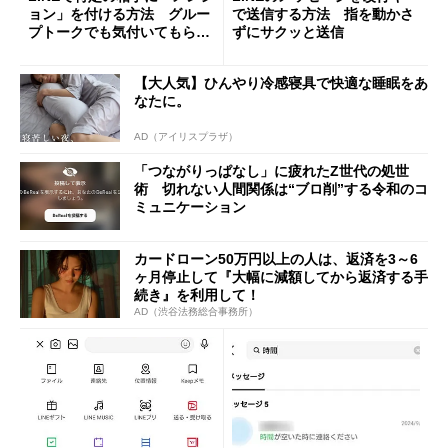
ョン」を付ける方法 グルー
で送信する方法 指を動かさ
プトークでも気付いてもらえ
ずにサクッと送信
る
【大人気】ひんやり冷感寝具で快適な睡眠をあ
なたに。
AD（アイリスプラザ）
「つながりっぱなし」に疲れたZ世代の処世
術 切れない人間関係は“ブロ削”する令和のコ
ミュニケーション
カードローン50万円以上の人は、返済を3～6
ヶ月停止して『大幅に減額してから返済する手
続き』を利用して！
AD（渋谷法務総合事務所）