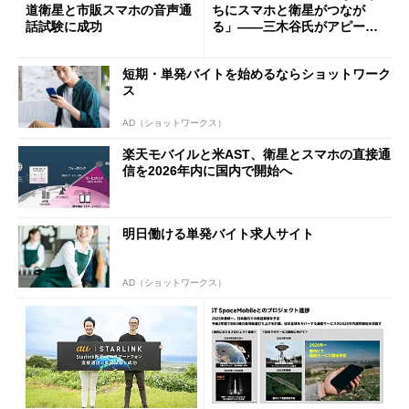
道衛星と市販スマホの音声通
ちにスマホと衛星がつなが
話試験に成功
る」――三木谷氏がアピー
ル “アンテナマーク”はau S
tarlink Directと違う？
短期・単発バイトを始めるならショットワーク
ス
AD（ショットワークス）
楽天モバイルと米AST、衛星とスマホの直接通
信を2026年内に国内で開始へ
明日働ける単発バイト求人サイト
AD（ショットワークス）