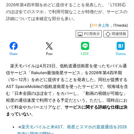
2026年第4四半期をめどに提供することを発表した。「LTE対応
のほぼ全てのスマホ」で利用可能なことが特徴だが、サービスの
詳細については未確定な部分も多い。
[
井上翔
，ITmedia]
PC用表示
関連情報
Share
Post
LINE
Hatena
楽天モバイルは4月23日、低軌道通信衛星を使ったモバイル通
信サービス「Rakuten最強衛星サービス」を2026年第4四半期
（10～12月）をめどに提供することを発表した。同社が提携する
AST SpaceMobileの低軌道衛星を使ったサービスで、領海域を含
む「日本全国のほぼ全て」をカバーし、「動画の視聴が可能な」
程度の通信速度で利用できる予定だという。ただし、現時点にお
いて料金やカバーエリアなど、
サービスに関する詳細な仕様は決
まっていない
。
→
楽天モバイルと米AST、衛星とスマホの直接通信を2026
年内に国内で開始へ