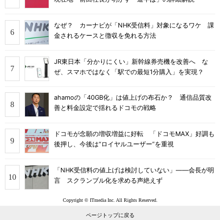
なぜ？ カーナビが「NHK受信料」対象になるワケ 課
金されるケースと徴収を免れる方法
JR東日本「分かりにくい」新幹線券売機を改善へ な
ぜ、スマホではなく「駅での最短1分購入」を実現？
ahamoの「40GB化」は値上げの布石か？ 通信品質改
善と料金設定で揺れるドコモの戦略
ドコモが念願の増収増益に好転 「ドコモMAX」好調も
後押し、今後は“ロイヤルユーザー”を重視
「NHK受信料の値上げは検討していない」――会長が明
言 スクランブル化を求める声絶えず
Copyright © ITmedia Inc. All Rights Reserved.
ページトップに戻る