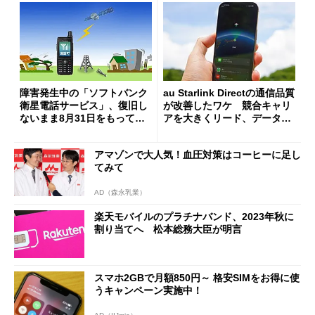
障害発生中の「ソフトバンク
au Starlink Directの通信品質
衛星電話サービス」、復旧し
が改善したワケ 競合キャリ
ないまま8月31日をもって終
アを大きくリード、データ通
了 代替サービス案内や相談
信は間もなく？
窓口を設置
アマゾンで大人気！血圧対策はコーヒーに足し
てみて
AD（森永乳業）
楽天モバイルのプラチナバンド、2023年秋に
割り当てへ 松本総務大臣が明言
スマホ2GBで月額850円～ 格安SIMをお得に使
うキャンペーン実施中！