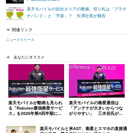
楽天モバイルの自社エリアの整備、切り札は「プラチ
ナバンド」と「宇宙」？ 矢澤社長が報告
関連リンク
ニュースリリース
あなたにオススメ
楽天モバイルが動画も見られ
楽天モバイルの衛星通信は
る「Rakuten最強衛星サービ
「アンテナが大きいからつな
ス」を2026年第4四半期に提
がりやすい」 三木谷氏が語
供へ 「LTE対応のほぼ全て
る優位性
のスマホ」で利用可能をうた
楽天モバイルと米AST、衛星とスマホの直接通
う