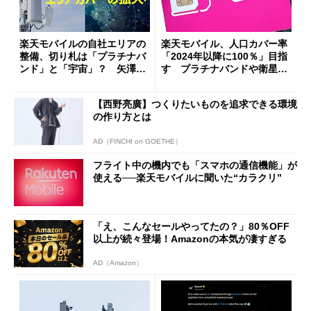
楽天モバイルの自社エリアの
楽天モバイル、人口カバー率
整備、切り札は「プラチナバ
「2024年以降に100％」目指
ンド」と「宇宙」？ 矢澤社
す プラチナバンドや衛星通
長が報告
信などを駆使
【西野亮廣】つくりたいものを追求できる環境
の作り方とは
AD（FINCHI on GOETHE）
フライト中の機内でも「スマホの通信機能」が
使える──楽天モバイルに聞いた“カラクリ”
「え、こんなセールやってたの？」80％OFF
以上が続々登場！Amazonの本気が凄すぎる
AD（Amazon）