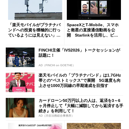
「楽天モバイルがプラチナバ
SpaceXとT-Mobile、スマホ
ンドへの投資を積極的に行っ
と衛星の直接通信動画を公
ているようには見えない」
開 Starlinkを活用し、ビデ
KDDI高橋社長が苦言
オ通話を実施
FINCHI主催「IVS2026」トークセッションが
話題に！
AD（FINCHI on GOETHE）
楽天モバイルの「プラチナバンド」は1.7GHz
帯との“ベストミックス”で展開 5G速度も向
上させ1000万回線の早期達成を目指す
カードローン50万円以上の人は、返済を3～6
ヶ月停止して『大幅に減額してから返済する手
続き』を利用して！
AD（渋谷法務総合事務所）