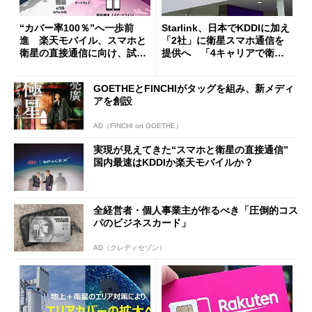
“カバー率100％”へ一歩前
Starlink、日本でKDDIに加え
進 楽天モバイル、スマホと
「2社」に衛星スマホ通信を
衛星の直接通信に向け、試験
提供へ 「4キャリアで衛
局免許の予備免許を取得
星」の時代が到来
GOETHEとFINCHIがタッグを組み、新メディ
アを創設
AD（FINCHI on GOETHE）
実現が見えてきた“スマホと衛星の直接通信”
国内最速はKDDIか楽天モバイルか？
全経営者・個人事業主が作るべき「圧倒的コス
パのビジネスカード」
AD（クレディセゾン）