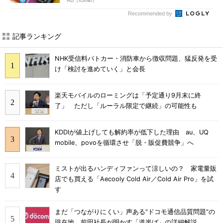
AD（IIJmio）
Recommended by
記事ランキング
NHK受信料パトカー・消防車から徴収問題、猛反発を受
け「検討を進めていく」と会長
楽天モバイルのローミングは「予定通り9月末に終
了」 ただし「ルーラル限定で継続」の可能性も
KDDIが値上げしても解約率が低下した理由 au、UQ
mobile、povoを循環させ「脱・販促費競争」へ
ミストが出るハンディファンって涼しいの？ 家電量販
店でも買える「Aecooly Cold Air／Cold Air Pro」を試
す
まだ「つながりにくい」声ある“ドコモ通信品質問題”の
現在地 前田社長が明かす「道半ば」の詳細解説