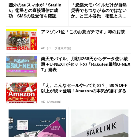
圏外のauスマホが「Starlin
「恐楽天モバイルだけが自然
k」衛星との直接通信に成
災害でもつながるのではない
功 SMSの送受信を確認
か」と三木谷氏 衛星とスマ
ホの直接通信、2026年内
に“できるだけ早く”開始
アマゾン1位「このお茶ガチです」噂のお茶
AD（ハーブ健康本舗）
楽天モバイル、月額4268円からデータ使い放
題＋U-NEXTがセットの「Rakuten最強U-NEX
T」発表
「え、こんなセールやってたの？」80％OFF
以上が続々登場！Amazonの本気が凄すぎる
AD（Amazon）