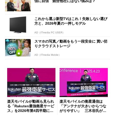
信に自信 競合他社にはない強みは？
これから選ぶ新型TVはこれ！失敗しない選び
方と、2026年夏の一押しモデル
AD（ITmedia PC USER）
スマホの写真／動画をもう一段安全に 買い切
りクラウドストレージ
AD（ITmedia Mobile）
楽天モバイルが動画も見られ
楽天モバイルの衛星通信は
る「Rakuten最強衛星サービ
「アンテナが大きいからつな
ス」を2026年第4四半期に提
がりやすい」 三木谷氏が語