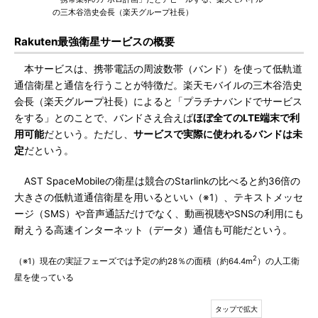
の三木谷浩史会長（楽天グループ社長）
Rakuten最強衛星サービスの概要
本サービスは、携帯電話の周波数帯（バンド）を使って低軌道
通信衛星と通信を行うことが特徴だ。楽天モバイルの三木谷浩史
会長（楽天グループ社長）によると「プラチナバンドでサービス
をする」とのことで、バンドさえ合えば
ほぼ全てのLTE端末で利
用可能
だという。ただし、
サービスで実際に使われるバンドは未
定
だという。
AST SpaceMobileの衛星は競合のStarlinkの比べると約36倍の
大きさの低軌道通信衛星を用いるといい（※1）、テキストメッセ
ージ（SMS）や音声通話だけでなく、動画視聴やSNSの利用にも
耐えうる高速インターネット（データ）通信も可能だという。
2
（※1）現在の実証フェーズでは予定の約28％の面積（約64.4m
）の人工衛
星を使っている