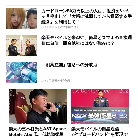
供へ 「LTE対応のほぼ全て
る優位性
のスマホ」で利用可能をうた
カードローン50万円以上の人は、返済を3～6
う
ヶ月停止して『大幅に減額してから返済する手
続き』を利用して！
AD（渋谷法務総合事務所）
楽天モバイルと米AST、衛星とスマホの直接通
信に自信 競合他社にはない強みは？
「創薬立国」復活への分岐点
AD（三菱総合研究所）
楽天の三木谷氏とAST Space
楽天モバイルの衛星通信
Mobile Abel氏、低軌道衛星
が“ブロードバンド”を実現で