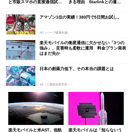
と市販スマホの直接通信試験
きる理由 Starlinkとの違い
を実施
を「技術」「ビジネス面」か
ら解説
アマゾン1位の実績！380円で5日間お試し。
AD（ハーブ健康本舗）
楽天モバイルの衛星通信に欠かせない「3つの
強み」、災害時も柔軟に運用 料金プラン発表
はまだ先か
日本の創薬力低下、その本当の課題とは
AD（三菱総合研究所）
楽天モバイルと米AST、低軌
楽天モバイルは「知らないう