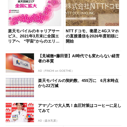
楽天モバイルのキャリアサー
NTTドコモ、衛星と4Gスマホ
ビス、2021年3月末に全国エ
の直接通信を2026年度初頭に
リアへ “宇宙”からのエリア
開始
化も視野に
【見城徹×藤田晋】AI時代でも変わらない経営
者の本質
AD（FINCHI on GOETHE）
楽天モバイルの契約数、455万に 6月末時点
から22万減
アマゾンで大人気！血圧対策はコーヒーに足し
てみて
AD（森永乳業）