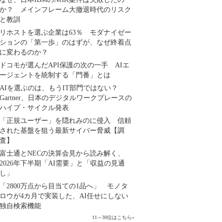
か？ メインフレーム大撤退時代のリスク
と教訓
リホストを選ぶ企業は63％ モダナイゼー
ションの「第一歩」のはずが、なぜ終着点
に変わるのか？
ドコモが選んだAPI保護の次の一手 AIエ
ージェントを統制する「門番」とは
AIを選ぶのは、もうIT部門ではない？
Gartner、日本のデジタルワークプレースの
ハイプ・サイクル発表
「正規ユーザー」を隠れみのに侵入 信頼
された基盤を狙う最新サイバー脅威【調
査】
富士通とNECの決算会見から読み解く、
2026年下半期「AI需要」と「収益の見通
し」
「2800万点から目当ての1品へ」 モノタ
ロウが4カ月で実装した、AI任せにしない
独自検索機能
11～30位はこちら
»