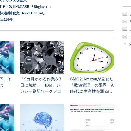
スチャンスを拡大
世代CASB 『Bitglass』」
 秘文 Device Control」
出は0件
下、そ
「9カ月かかる作業を3
GMOとAmazonが見せた
は
日に短縮」 IBM、レ
「数値管理」の限界 A
ガシー刷新ワークフロ
I時代に生産性を測るほ
ーをIBM Bo...
ど現場が...