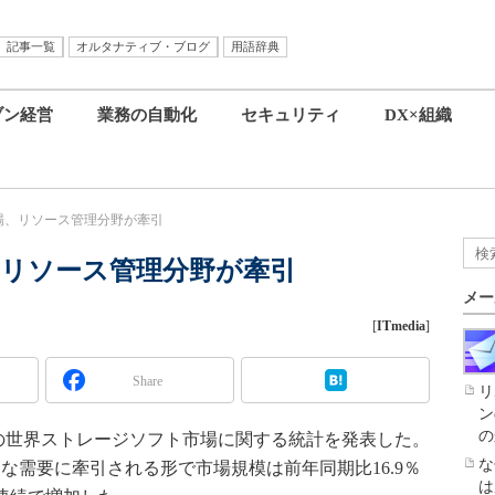
記事一覧
オルタナティブ・ブログ
用語辞典
ブン経営
業務の自動化
セキュリティ
DX×組織
場、リソース管理分野が牽引
リソース管理分野が牽引
メー
[
ITmedia
]
Share
リ
ン
の
期の世界ストレージソフト市場に関する統計を発表した。
な
な需要に牽引される形で市場規模は前年同期比16.9％
は