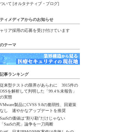
ついて [オルタナティブ・ブログ]
ティメディアからのお知らせ
ャリア採用の応募を受け付けています
のテーマ
記事ランキング
従来型テストの限界があらわに 3915件の
OSSを解析して判明した「99.4％未報告」
の実態
VMware製品にCVSS 9.8の脆弱性、回避策
なし 速やかなアップデートを推奨
SaaSの価値は“割り勘”だけじゃない
「SaaSの死」論争を一刀両断
なぜ、日本IBMのNHK案件は失敗したの