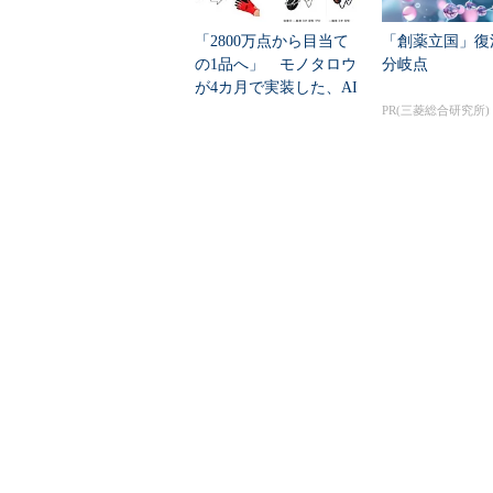
「2800万点から目当て
「創薬立国」復
の1品へ」 モノタロウ
分岐点
が4カ月で実装した、AI
任せにしな...
PR(三菱総合研究所)