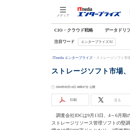
メディア
CIO・クラウド戦略
データドリ
注目ワード
エンタープライズAI
ITmedia エンタープライズ
ストレージソフト市
ストレージソフト市場、
2004年09月14日 08時47分 公開
印刷
見る
調査会社IDCは9月13日、4～6月
ストレージリソース管理ソフトの堅調