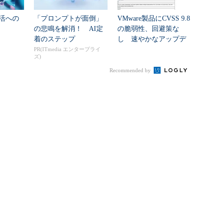
活への
「プロンプトが面倒」
VMware製品にCVSS 9.8
の悲鳴を解消！ AI定
の脆弱性、回避策な
着のステップ
し 速やかなアップデ
ートを推...
PR(ITmedia エンタープライ
ズ)
Recommended by