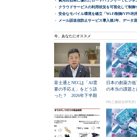
費用対効果に優れたロードバランサーでビジネ
クラウドサービスの利用状況を可視化して制御する「次
安全なモバイル環境を確立「Wi-Fi制御/VPN利用の強制
メール誤送信防止サービス導入後2年、データ流
今、あなたにオススメ
富士通とNECは「AI需
日本の創薬力低
要の手応え」をどう語
の本当の課題と
った？ 2026年下半期
の見通しを考...
PR(三菱総合研究所)