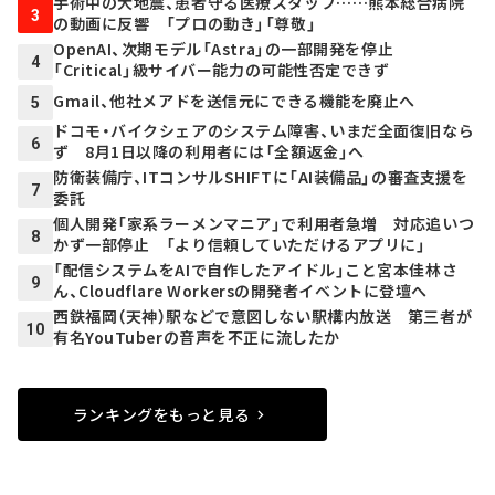
手術中の大地震、患者守る医療スタッフ……熊本総合病院
3
の動画に反響 「プロの動き」「尊敬」
OpenAI、次期モデル「Astra」の一部開発を停止
4
「Critical」級サイバー能力の可能性否定できず
Gmail、他社メアドを送信元にできる機能を廃止へ
5
ドコモ・バイクシェアのシステム障害、いまだ全面復旧なら
6
ず 8月1日以降の利用者には「全額返金」へ
防衛装備庁、ITコンサルSHIFTに「AI装備品」の審査支援を
7
委託
個人開発「家系ラーメンマニア」で利用者急増 対応追いつ
8
かず一部停止 「より信頼していただけるアプリに」
「配信システムをAIで自作したアイドル」こと宮本佳林さ
9
ん、Cloudflare Workersの開発者イベントに登壇へ
西鉄福岡（天神）駅などで意図しない駅構内放送 第三者が
10
有名YouTuberの音声を不正に流したか
ランキングをもっと見る