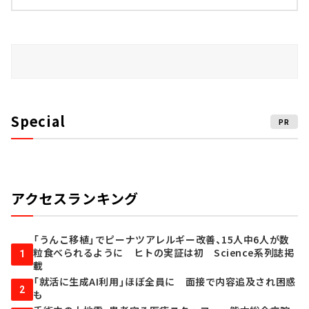
Special
PR
アクセスランキング
「うんこ移植」でピーナツアレルギー改善、15人中6人が数
粒食べられるように ヒトの実証は初 Science系列誌掲
1
載
「就活に生成AI利用」ほぼ全員に 面接で内容追及され困惑
2
も