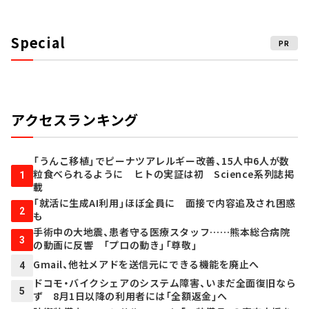
Special
PR
アクセスランキング
「うんこ移植」でピーナツアレルギー改善、15人中6人が数
粒食べられるように ヒトの実証は初 Science系列誌掲
1
載
「就活に生成AI利用」ほぼ全員に 面接で内容追及され困惑
2
も
手術中の大地震、患者守る医療スタッフ……熊本総合病院
3
の動画に反響 「プロの動き」「尊敬」
Gmail、他社メアドを送信元にできる機能を廃止へ
4
ドコモ・バイクシェアのシステム障害、いまだ全面復旧なら
5
ず 8月1日以降の利用者には「全額返金」へ