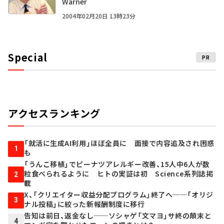
Warner
2004年02月20日 13時23分
Special
PR
アクセスランキング
「就活に生成AI利用」ほぼ全員に 面接で内容追及され困惑
1
も
「うんこ移植」でピーナツアレルギー改善、15人中6人が数
粒食べられるように ヒトの実証は初 Science系列誌掲
2
載
X、「クリエイター収益分配プログラム」終了へ──「オリジ
3
ナル投稿」に絞った新報酬制度に移行
告知は前日、返金なし──ソシャゲ「文マヨ」サ終の顛末と
4