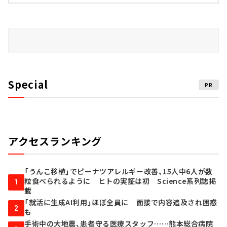
Special
PR
アクセスランキング
「うんこ移植」でピーナツアレルギー改善、15人中6人が数
粒食べられるように ヒトの実証は初 Science系列誌掲
1
載
「就活に生成AI利用」ほぼ全員に 面接で内容追及され困惑
2
も
手術中の大地震、患者守る医療スタッフ……熊本総合病院