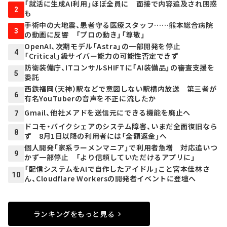
「就活に生成AI利用」ほぼ全員に 面接で内容追及され困惑
2
も
手術中の大地震、患者守る医療スタッフ……熊本総合病院
3
の動画に反響 「プロの動き」「尊敬」
OpenAI、次期モデル「Astra」の一部開発を停止
4
「Critical」級サイバー能力の可能性否定できず
防衛装備庁、ITコンサルSHIFTに「AI装備品」の審査支援を
5
委託
西鉄福岡（天神）駅などで意図しない駅構内放送 第三者が
6
有名YouTuberの音声を不正に流したか
Gmail、他社メアドを送信元にできる機能を廃止へ
7
ドコモ・バイクシェアのシステム障害、いまだ全面復旧なら
8
ず 8月1日以降の利用者には「全額返金」へ
個人開発「家系ラーメンマニア」で利用者急増 対応追いつ
9
かず一部停止 「より信頼していただけるアプリに」
「配信システムをAIで自作したアイドル」こと宮本佳林さ
10
ん、Cloudflare Workersの開発者イベントに登壇へ
ランキングをもっと見る