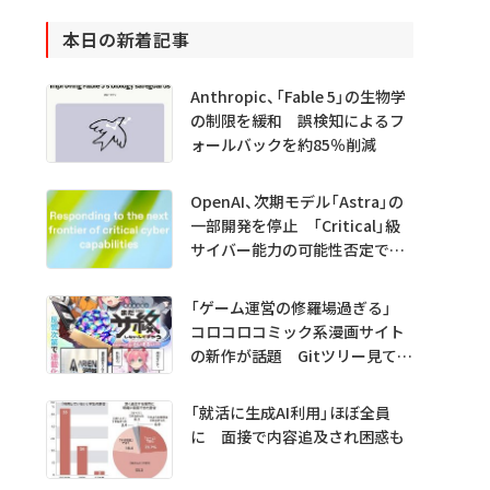
本日の新着記事
Anthropic、「Fable 5」の生物学
の制限を緩和 誤検知によるフ
ォールバックを約85％削減
OpenAI、次期モデル「Astra」の
一部開発を停止 「Critical」級
サイバー能力の可能性否定でき
ず
「ゲーム運営の修羅場過ぎる」
コロコロコミック系漫画サイト
の新作が話題 Gitツリー見てガ
チャ不具合の犯人探し
「就活に生成AI利用」ほぼ全員
に 面接で内容追及され困惑も