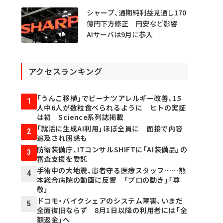
シャープ、通期純利益見通し170
億円下方修正 円安など影響
AIサーバは9月に参入
アクセスランキング
「うんこ移植」でピーナツアレルギー改善、15
1
人中6人が数粒食べられるように ヒトの実証
は初 Science系列誌掲載
「就活に生成AI利用」ほぼ全員に 面接で内容
2
追及され困惑も
防衛装備庁、ITコンサルSHIFTに「AI装備品」の
3
審査支援を委託
手術中の大地震、患者守る医療スタッフ……熊
4
本総合病院の動画に反響 「プロの動き」「尊
敬」
ドコモ・バイクシェアのシステム障害、いまだ
5
全面復旧ならず 8月1日以降の利用者には「全
額返金」へ