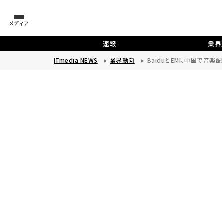
メディア
速報
業界
ITmedia NEWS
業界動向
BaiduとEMI、中国で音