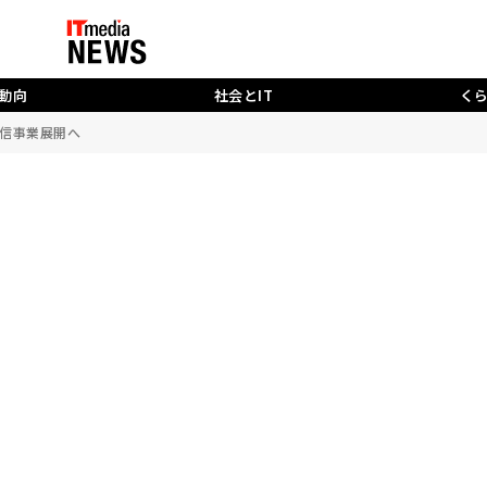
動向
社会とIT
く
楽配信事業展開へ