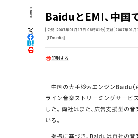
Share
BaiduとEMI、
2007年01月17日 08時01分
2007年01月
公開
更新
[ITmedia]
印刷する
中国の大手検索エンジンBaidu（百度
ライン音楽ストリーミングサービ
した。両社はまた、広告支援型の音
いる。
提携に基づき、Baiduは自社の音楽検