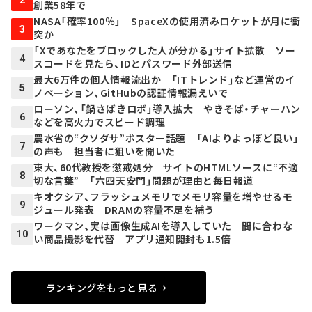
創業58年で
NASA「確率100％」 SpaceXの使用済みロケットが月に衝
3
突か
「Xであなたをブロックした人が分かる」サイト拡散 ソー
4
スコードを見たら、IDとパスワード外部送信
最大6万件の個人情報流出か 「ITトレンド」など運営のイ
5
ノベーション、GitHubの認証情報漏えいで
ローソン、「鍋さばきロボ」導入拡大 やきそば・チャーハン
6
などを高火力でスピード調理
農水省の“クソダサ”ポスター話題 「AIよりよっぽど良い」
7
の声も 担当者に狙いを聞いた
東大、60代教授を懲戒処分 サイトのHTMLソースに“不適
8
切な言葉” 「六四天安門」問題が理由と毎日報道
キオクシア、フラッシュメモリでメモリ容量を増やせるモ
9
ジュール発表 DRAMの容量不足を補う
ワークマン、実は画像生成AIを導入していた 間に合わな
10
い商品撮影を代替 アプリ通知開封も1.5倍
ランキングをもっと見る