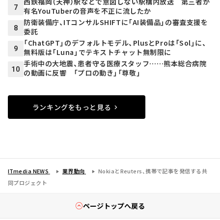
西鉄福岡（天神）駅などで意図しない駅構内放送 第三者が
7
有名YouTuberの音声を不正に流したか
防衛装備庁、ITコンサルSHIFTに「AI装備品」の審査支援を
8
委託
「ChatGPT」のデフォルトモデル、PlusとProは「Sol」に、
9
無料版は「Luna」でテキストチャット無制限に
手術中の大地震、患者守る医療スタッフ……熊本総合病院
10
の動画に反響 「プロの動き」「尊敬」
ランキングをもっと見る
ITmedia NEWS
業界動向
NokiaとReuters、携帯で記事を発信する共
同プロジェクト
ページトップへ戻る