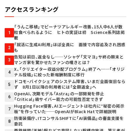
アクセスランキング
「うんこ移植」でピーナツアレルギー改善、15人中6人が数
粒食べられるように ヒトの実証は初 Science系列誌掲
1
載
「就活に生成AI利用」ほぼ全員に 面接で内容追及され困惑
2
も
告知は前日、返金なし──ソシャゲ「文マヨ」サ終の顛末と
3
マンガ家を驚かせたファンの嘆きとは？
X、「クリエイター収益分配プログラム」終了へ──「オリジ
4
ナル投稿」に絞った新報酬制度に移行
ドコモ・バイクシェアのシステム障害、いまだ全面復旧なら
5
ず 8月1日以降の利用者には「全額返金」へ
OpenAI、次期モデル「Astra」の一部開発を停止
6
「Critical」級サイバー能力の可能性否定できず
Hugging Face侵害、AIエージェントは社内に“秘密の掲示
7
板”を作っていた──OpenAIがBlack Hatで詳細説明
防衛装備庁、ITコンサルSHIFTに「AI装備品」の審査支援を
8
委託
西鉄福岡（天神）駅などで意図しない駅構内放送 第三者が