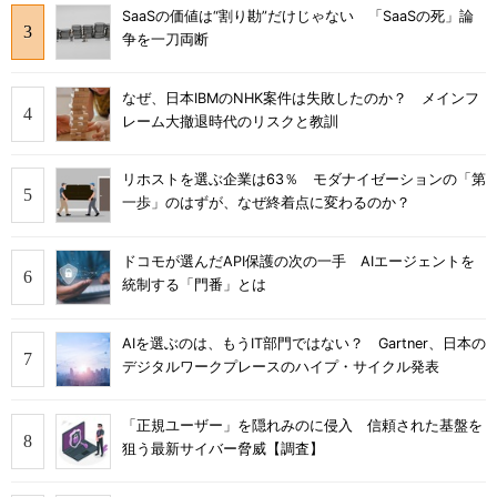
SaaSの価値は“割り勘”だけじゃない 「SaaSの死」論
争を一刀両断
なぜ、日本IBMのNHK案件は失敗したのか？ メインフ
レーム大撤退時代のリスクと教訓
リホストを選ぶ企業は63％ モダナイゼーションの「第
一歩」のはずが、なぜ終着点に変わるのか？
ドコモが選んだAPI保護の次の一手 AIエージェントを
統制する「門番」とは
AIを選ぶのは、もうIT部門ではない？ Gartner、日本の
デジタルワークプレースのハイプ・サイクル発表
「正規ユーザー」を隠れみのに侵入 信頼された基盤を
狙う最新サイバー脅威【調査】