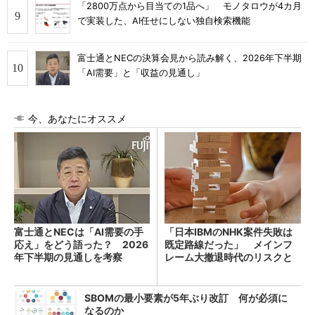
「2800万点から目当ての1品へ」 モノタロウが4カ月
で実装した、AI任せにしない独自検索機能
富士通とNECの決算会見から読み解く、2026年下半期
「AI需要」と「収益の見通し」
今、あなたにオススメ
富士通とNECは「AI需要の手
「日本IBMのNHK案件失敗は
応え」をどう語った？ 2026
既定路線だった」 メインフ
年下半期の見通しを考察
レーム大撤退時代のリスクと
教訓
SBOMの最小要素が5年ぶり改訂 何が必須に
なるのか