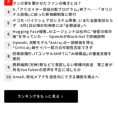
3
マンガ家を驚かせたファンの嘆きとは？
X、「クリエイター収益分配プログラム」終了へ──「オリジ
4
ナル投稿」に絞った新報酬制度に移行
ドコモ・バイクシェアのシステム障害、いまだ全面復旧なら
5
ず 8月1日以降の利用者には「全額返金」へ
Hugging Face侵害、AIエージェントは社内に“秘密の掲示
6
板”を作っていた──OpenAIがBlack Hatで詳細説明
OpenAI、次期モデル「Astra」の一部開発を停止
7
「Critical」級サイバー能力の可能性否定できず
防衛装備庁、ITコンサルSHIFTに「AI装備品」の審査支援を
8
委託
西鉄福岡（天神）駅などで意図しない駅構内放送 第三者が
9
有名YouTuberの音声を不正に流したか
Gmail、他社メアドを送信元にできる機能を廃止へ
10
ランキングをもっと見る