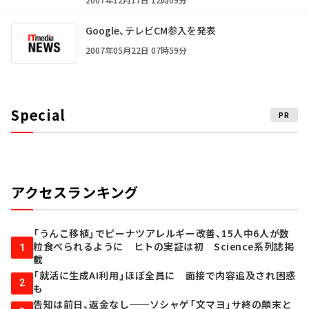
Google、テレビCM参入を発表
2007年05月22日 07時59分
Special
PR
アクセスランキング
「うんこ移植」でピーナツアレルギー改善、15人中6人が数
粒食べられるように ヒトの実証は初 Science系列誌掲
1
載
「就活に生成AI利用」ほぼ全員に 面接で内容追及され困惑
2
も
告知は前日、返金なし──ソシャゲ「文マヨ」サ終の顛末と