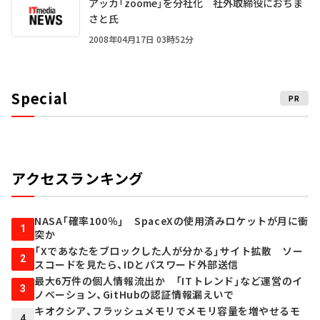
アッカ「zoome」を分社化 社外取締役におちま
さと氏
2008年04月17日 03時52分
Special
PR
アクセスランキング
NASA「確率100％」 SpaceXの使用済みロケットが月に衝
1
突か
「Xであなたをブロックした人が分かる」サイト拡散 ソー
2
スコードを見たら、IDとパスワード外部送信
最大6万件の個人情報流出か 「ITトレンド」など運営のイ
3
ノベーション、GitHubの認証情報漏えいで
キオクシア、フラッシュメモリでメモリ容量を増やせるモ
4