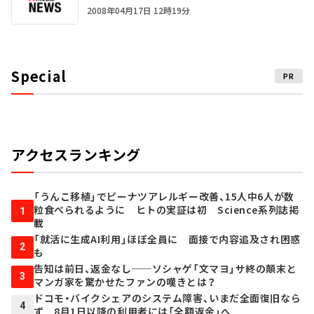
2008年04月17日 12時19分
Special
PR
アクセスランキング
「うんこ移植」でピーナツアレルギー改善、15人中6人が数
粒食べられるように ヒトの実証は初 Science系列誌掲
1
載
「就活に生成AI利用」ほぼ全員に 面接で内容追及され困惑
2
も
告知は前日、返金なし──ソシャゲ「文マヨ」サ終の顛末と
3
マンガ家を驚かせたファンの嘆きとは？
ドコモ・バイクシェアのシステム障害、いまだ全面復旧なら
4
ず 8月1日以降の利用者には「全額返金」へ