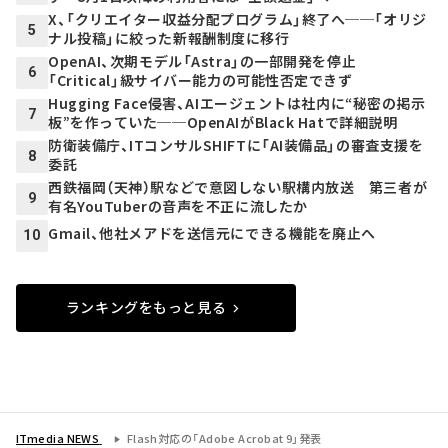
X、「クリエイター収益分配プログラム」終了へ──「オリジ
5
ナル投稿」に絞った新報酬制度に移行
OpenAI、次期モデル「Astra」の一部開発を停止
6
「Critical」級サイバー能力の可能性否定できず
Hugging Face侵害、AIエージェントは社内に“秘密の掲示
7
板”を作っていた──OpenAIがBlack Hatで詳細説明
防衛装備庁、ITコンサルSHIFTに「AI装備品」の審査支援を
8
委託
西鉄福岡（天神）駅などで意図しない駅構内放送 第三者が
9
有名YouTuberの音声を不正に流したか
Gmail、他社メアドを送信元にできる機能を廃止へ
10
ランキングをもっと見る
ITmedia NEWS
Flash対応の「Adobe Acrobat 9」発表