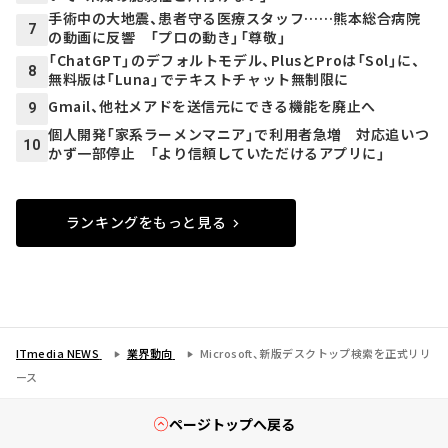
手術中の大地震、患者守る医療スタッフ……熊本総合病院
7
の動画に反響 「プロの動き」「尊敬」
「ChatGPT」のデフォルトモデル、PlusとProは「Sol」に、
8
無料版は「Luna」でテキストチャット無制限に
Gmail、他社メアドを送信元にできる機能を廃止へ
9
個人開発「家系ラーメンマニア」で利用者急増 対応追いつ
10
かず一部停止 「より信頼していただけるアプリに」
ランキングをもっと見る
ITmedia NEWS
業界動向
Microsoft、新版デスクトップ検索を正式リリ
ース
ページトップへ戻る