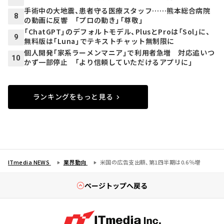
手術中の大地震、患者守る医療スタッフ……熊本総合病院
8
の動画に反響 「プロの動き」「尊敬」
「ChatGPT」のデフォルトモデル、PlusとProは「Sol」に、
9
無料版は「Luna」でテキストチャット無制限に
個人開発「家系ラーメンマニア」で利用者急増 対応追いつ
10
かず一部停止 「より信頼していただけるアプリに」
ランキングをもっと見る
ITmedia NEWS
業界動向
米国の広告支出額、第1四半期は0.6％増
ページトップへ戻る