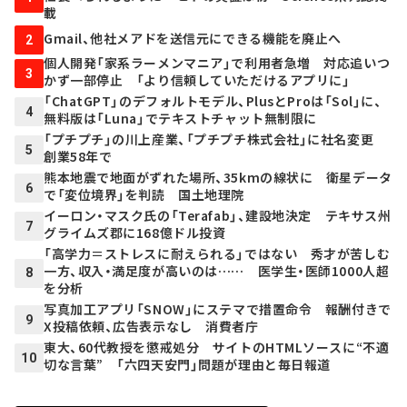
載
Gmail、他社メアドを送信元にできる機能を廃止へ
2
個人開発「家系ラーメンマニア」で利用者急増 対応追いつ
3
かず一部停止 「より信頼していただけるアプリに」
「ChatGPT」のデフォルトモデル、PlusとProは「Sol」に、
4
無料版は「Luna」でテキストチャット無制限に
「プチプチ」の川上産業、「プチプチ株式会社」に社名変更
5
創業58年で
熊本地震で地面がずれた場所、35kmの線状に 衛星データ
6
で「変位境界」を判読 国土地理院
イーロン・マスク氏の「Terafab」、建設地決定 テキサス州
7
グライムズ郡に168億ドル投資
「高学力＝ストレスに耐えられる」ではない 秀才が苦しむ
一方、収入・満足度が高いのは…… 医学生・医師1000人超
8
を分析
写真加工アプリ「SNOW」にステマで措置命令 報酬付きで
9
X投稿依頼、広告表示なし 消費者庁
東大、60代教授を懲戒処分 サイトのHTMLソースに“不適
10
切な言葉” 「六四天安門」問題が理由と毎日報道