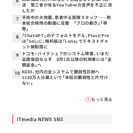
6
送 第三者が有名YouTuberの音声を不正に流
したか
手術中の大地震、患者守る医療スタッフ……熊
7
本総合病院の動画に反響 「プロの動き」「尊
敬」
「ChatGPT」のデフォルトモデル、PlusとPro
8
は「Sol」に、無料版は「Luna」でテキストチャ
ット無制限に
ドコモ・バイクシェアのシステム障害、いまだ
9
全面復旧ならず 8月1日以降の利用者には「全
額返金」へ
KDDI、社内の全システムで脆弱性診断へ
10
1220万人分漏えいで「未知の脆弱性と片付け
ない」
もっと見る
ITmedia NEWS SNS