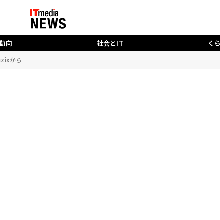
動向
社会とIT
く
zixから