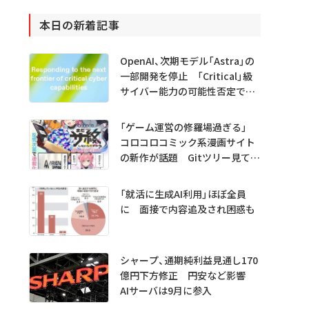
本日の新着記事
OpenAI、次期モデル「Astra」の
一部開発を停止 「Critical」級
サイバー能力の可能性否定でき
ず
「ゲーム運営の修羅場過ぎる」
コロコロコミック系漫画サイト
の新作が話題 Gitツリー見てガ
チャ不具合の犯人探し
「就活に生成AI利用」ほぼ全員
に 面接で内容追及され困惑も
シャープ、通期純利益見通し170
億円下方修正 円安など影響
AIサーバは9月に参入