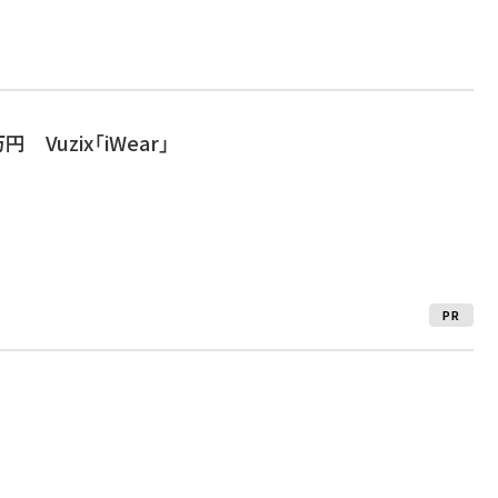
 Vuzix「iWear」
PR