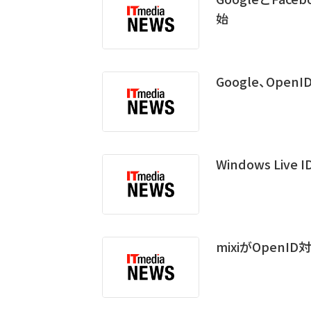
始
Google、Ope
Windows Live
mixiがOpenID