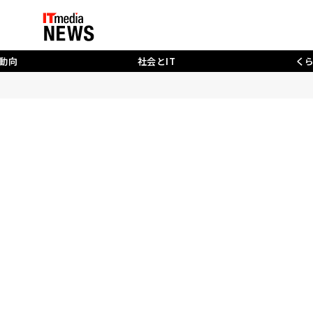
動向
社会とIT
く