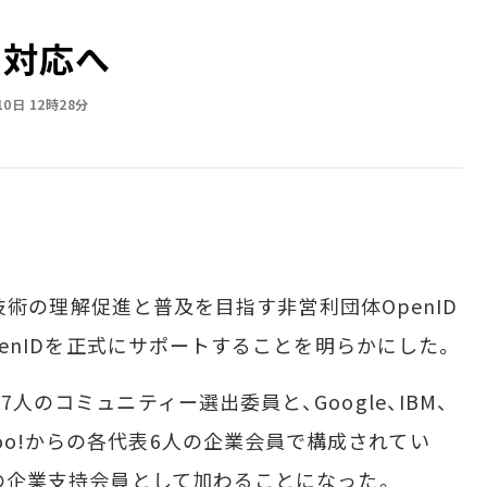
ID対応へ
10日 12時28分
ID技術の理解促進と普及を目指す非営利団体OpenID
、OpenIDを正式にサポートすることを明らかにした。
7人のコミュニティー選出委員と、Google、IBM、
ign、Yahoo!からの各代表6人の企業会員で構成されてい
人目の企業支持会員として加わることになった。