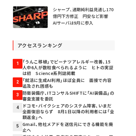
シャープ、通期純利益見通し170
億円下方修正 円安など影響
AIサーバは9月に参入
アクセスランキング
「うんこ移植」でピーナツアレルギー改善、15
1
人中6人が数粒食べられるように ヒトの実証
は初 Science系列誌掲載
「就活に生成AI利用」ほぼ全員に 面接で内容
2
追及され困惑も
防衛装備庁、ITコンサルSHIFTに「AI装備品」の
3
審査支援を委託
ドコモ・バイクシェアのシステム障害、いまだ
4
全面復旧ならず 8月1日以降の利用者には「全
額返金」へ
Gmail、他社メアドを送信元にできる機能を廃
5
止へ