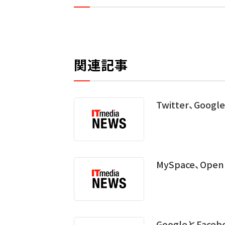
関連記事
Twitter、Goog
MySpace、Open
GoogleとFac