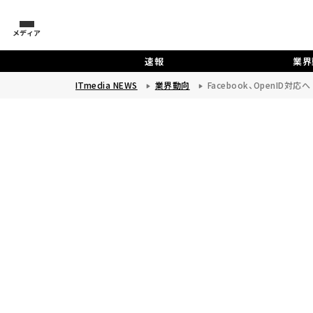
メディア
速報
業界
ITmedia NEWS
業界動向
Facebook、OpenID対応へ