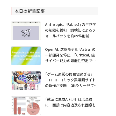
本日の新着記事
Anthropic、「Fable 5」の生物学
の制限を緩和 誤検知によるフ
ォールバックを約85％削減
OpenAI、次期モデル「Astra」の
一部開発を停止 「Critical」級
サイバー能力の可能性否定でき
ず
「ゲーム運営の修羅場過ぎる」
コロコロコミック系漫画サイト
の新作が話題 Gitツリー見てガ
チャ不具合の犯人探し
「就活に生成AI利用」ほぼ全員
に 面接で内容追及され困惑も