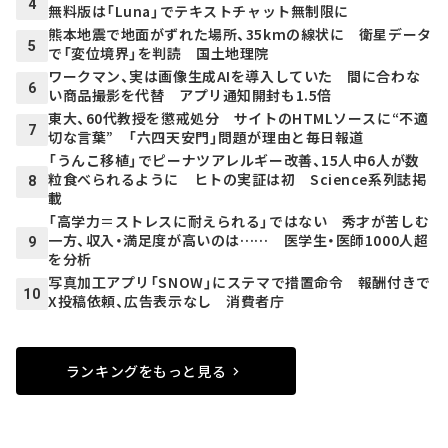
4
無料版は「Luna」でテキストチャット無制限に
熊本地震で地面がずれた場所、35kmの線状に 衛星データ
5
で「変位境界」を判読 国土地理院
ワークマン、実は画像生成AIを導入していた 間に合わな
6
い商品撮影を代替 アプリ通知開封も1.5倍
東大、60代教授を懲戒処分 サイトのHTMLソースに“不適
7
切な言葉” 「六四天安門」問題が理由と毎日報道
「うんこ移植」でピーナツアレルギー改善、15人中6人が数
粒食べられるように ヒトの実証は初 Science系列誌掲
8
載
「高学力＝ストレスに耐えられる」ではない 秀才が苦しむ
一方、収入・満足度が高いのは…… 医学生・医師1000人超
9
を分析
写真加工アプリ「SNOW」にステマで措置命令 報酬付きで
10
X投稿依頼、広告表示なし 消費者庁
ランキングをもっと見る