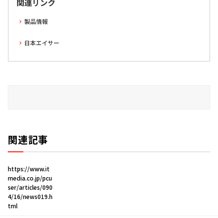
関連リンク
製品情報
日本エイサー
関連記事
https://www.it
media.co.jp/pcu
ser/articles/090
4/16/news019.h
tml