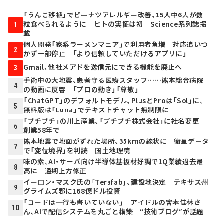
「うんこ移植」でピーナツアレルギー改善、15人中6人が数
粒食べられるように ヒトの実証は初 Science系列誌掲
1
載
個人開発「家系ラーメンマニア」で利用者急増 対応追いつ
2
かず一部停止 「より信頼していただけるアプリに」
Gmail、他社メアドを送信元にできる機能を廃止へ
3
手術中の大地震、患者守る医療スタッフ……熊本総合病院
4
の動画に反響 「プロの動き」「尊敬」
「ChatGPT」のデフォルトモデル、PlusとProは「Sol」に、
5
無料版は「Luna」でテキストチャット無制限に
「プチプチ」の川上産業、「プチプチ株式会社」に社名変更
6
創業58年で
熊本地震で地面がずれた場所、35kmの線状に 衛星データ
7
で「変位境界」を判読 国土地理院
味の素、AI・サーバ向け半導体基板材好調で1Q業績過去最
8
高に 通期上方修正
イーロン・マスク氏の「Terafab」、建設地決定 テキサス州
9
グライムズ郡に168億ドル投資
「コードは一行も書いていない」 アイドルの宮本佳林さ
10
ん、AIで配信システムを丸ごと構築 “技術ブログ”が話題