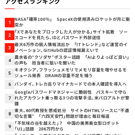
アクセスランキング
NASA「確率100％」 SpaceXの使用済みロケットが月に衝
1
突か
「Xであなたをブロックした人が分かる」サイト拡散 ソー
2
スコードを見たら、IDとパスワード外部送信
最大6万件の個人情報流出か 「ITトレンド」など運営のイ
3
ノベーション、GitHubの認証情報漏えいで
農水省の“クソダサ”ポスター話題 「AIよりよっぽど良い」
4
の声も 担当者に狙いを聞いた
キオクシア、フラッシュメモリでメモリ容量を増やせるモ
5
ジュール発表 DRAMの容量不足を補う
バンダイ、トレカ巡りマイナカードでの本人確認を導入へ
6
Googleパスワードマネジャーに脆弱性 パスキーで守ら
れたアカウント乗っ取る3つの攻撃手法、米パロアルトが警
7
鐘
東大、60代教授を懲戒処分 サイトのHTMLソースに“不適
8
切な言葉” 「六四天安門」問題が理由と毎日報道
「不気味の谷を越えた」？ 中国の美男美女型ロボット
9
「U1」話題 286万円から