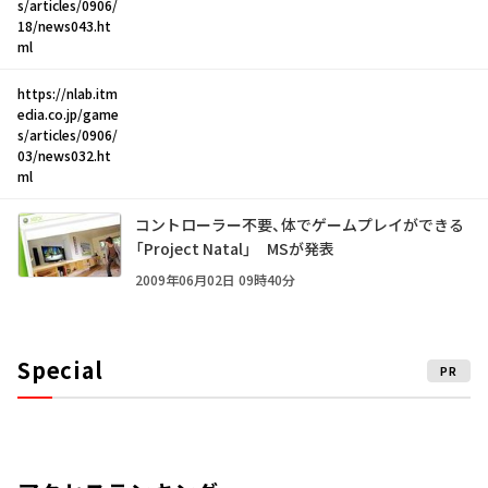
s/articles/0906/
18/news043.ht
ml
https://nlab.itm
edia.co.jp/game
s/articles/0906/
03/news032.ht
ml
コントローラー不要、体でゲームプレイができる
「Project Natal」 MSが発表
2009年06月02日 09時40分
Special
PR