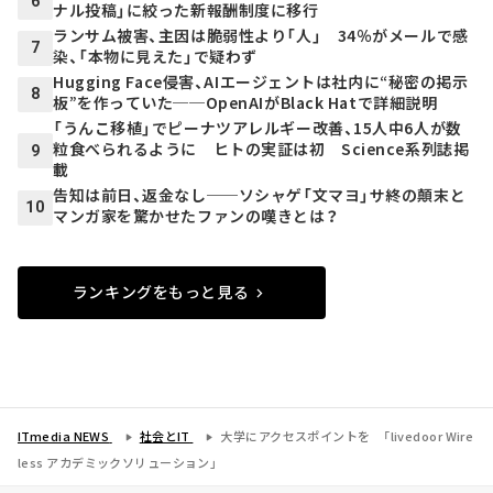
6
ナル投稿」に絞った新報酬制度に移行
ランサム被害、主因は脆弱性より「人」 34％がメールで感
7
染、「本物に見えた」で疑わず
Hugging Face侵害、AIエージェントは社内に“秘密の掲示
8
板”を作っていた──OpenAIがBlack Hatで詳細説明
「うんこ移植」でピーナツアレルギー改善、15人中6人が数
粒食べられるように ヒトの実証は初 Science系列誌掲
9
載
告知は前日、返金なし──ソシャゲ「文マヨ」サ終の顛末と
10
マンガ家を驚かせたファンの嘆きとは？
ランキングをもっと見る
ITmedia NEWS
社会とIT
大学にアクセスポイントを 「livedoor Wire
less アカデミックソリューション」