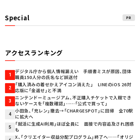
Special
PR
アクセスランキング
デジタル庁から個人情報漏えい 手順書ミスが原因、団体
1
職員150人分の氏名など誤送付
「購入済みの着せかえアイコン消えた」 LINEのiOS 26対
2
応版に「金返せ」と不満
ニンテンドーミュージアム、不正購入チケットで入館でき
3
ないケースを「複数確認」……「公式で買って」
小田急、「充レン」撤去→「CHARGESPOT」に回帰 全70駅
4
に拡大へ
「就活に生成AI利用」ほぼ全員に 面接で内容追及され困惑
5
も
X、「クリエイター収益分配プログラム」終了へ──「オリジ