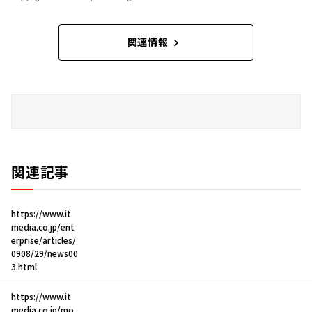
関連情報
関連記事
https://www.it
media.co.jp/ent
erprise/articles/
0908/29/news00
3.html
https://www.it
media.co.jp/mo