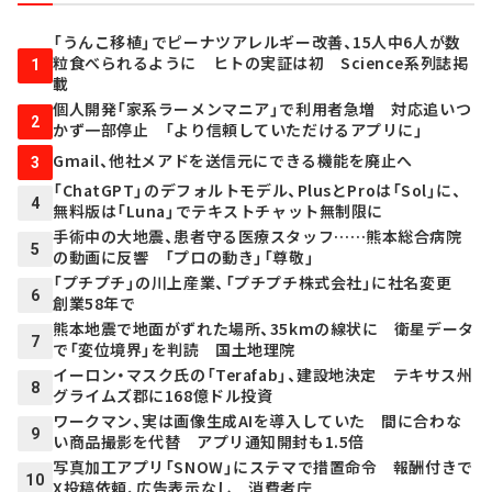
「うんこ移植」でピーナツアレルギー改善、15人中6人が数
粒食べられるように ヒトの実証は初 Science系列誌掲
1
載
個人開発「家系ラーメンマニア」で利用者急増 対応追いつ
2
かず一部停止 「より信頼していただけるアプリに」
Gmail、他社メアドを送信元にできる機能を廃止へ
3
「ChatGPT」のデフォルトモデル、PlusとProは「Sol」に、
4
無料版は「Luna」でテキストチャット無制限に
手術中の大地震、患者守る医療スタッフ……熊本総合病院
5
の動画に反響 「プロの動き」「尊敬」
「プチプチ」の川上産業、「プチプチ株式会社」に社名変更
6
創業58年で
熊本地震で地面がずれた場所、35kmの線状に 衛星データ
7
で「変位境界」を判読 国土地理院
イーロン・マスク氏の「Terafab」、建設地決定 テキサス州
8
グライムズ郡に168億ドル投資
ワークマン、実は画像生成AIを導入していた 間に合わな
9
い商品撮影を代替 アプリ通知開封も1.5倍
写真加工アプリ「SNOW」にステマで措置命令 報酬付きで
10
X投稿依頼、広告表示なし 消費者庁