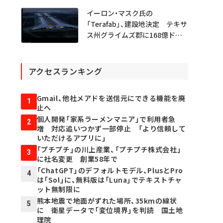
イーロン・マスク氏の
「Terafab」、建設地決定 テキサ
ス州グライムズ郡に168億ドル
投資
アクセスランキング
Gmail、他社メアドを送信元にできる機能を廃
1
止へ
個人開発「家系ラーメンマニア」で利用者急
2
増 対応追いつかず一部停止 「より信頼して
いただけるアプリに」
「プチプチ」の川上産業、「プチプチ株式会社」
3
に社名変更 創業58年で
「ChatGPT」のデフォルトモデル、PlusとPro
4
は「Sol」に、無料版は「Luna」でテキストチャ
ット無制限に
熊本地震で地面がずれた場所、35kmの線状
5
に 衛星データで「変位境界」を判読 国土地
理院