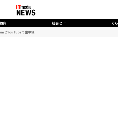
動向
社会とIT
く
mとYouTubeで生中継