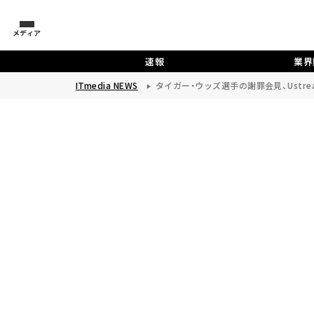
メディア
速報
業界
ITmedia NEWS
タイガー・ウッズ選手の謝罪会見、Ustrea