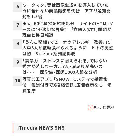
ワークマン、実は画像生成AIを導入していた
6
間に合わない商品撮影を代替 アプリ通知開
封も1.5倍
東大、60代教授を懲戒処分 サイトのHTMLソ
7
ースに“不適切な言葉” 「六四天安門」問題が
理由と毎日報道
「うんこ移植」でピーナツアレルギー改善、15
8
人中6人が数粒食べられるように ヒトの実証
は初 Science系列誌掲載
「高学力＝ストレスに耐えられる」ではない
9
秀才が苦しむ一方、収入・満足度が高いの
は…… 医学生・医師1000人超を分析
写真加工アプリ「SNOW」にステマで措置命
10
令 報酬付きでX投稿依頼、広告表示なし 消
費者庁
もっと見る
ITmedia NEWS SNS