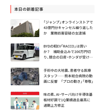
本日の新着記事
「ジャンプ」オンラインストアで
43億円分キャンセル繰り返した
か 業務妨害容疑の女逮捕
BYDの軽EV「RACCO」は買い
か？ 補助金込みで200万円切
り、競合の日産・ホンダが受ける
衝撃
手術中の大地震、患者守る医療
スタッフ……熊本総合病院の動
画に反響 「プロの動き」「尊敬」
味の素、AI・サーバ向け半導体基
板材好調で1Q業績過去最高に
通期上方修正