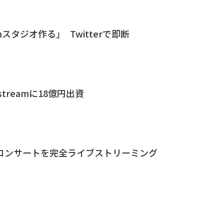
mスタジオ作る」 Twitterで即断
treamに18億円出資
beでコンサートを完全ライブストリーミング