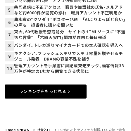
い商品撮影を代替 アプリ通知開封も1.5倍
共同通信に不正アクセス 職員や加盟社の氏名・メルアド
5
など約6000件が閲覧の恐れ 職員アカウント不正利用か
農水省の“クソダサ”ポスター話題 「AIよりよっぽど良い」
6
の声も 担当者に狙いを聞いた
東大、60代教授を懲戒処分 サイトのHTMLソースに“不適
7
切な言葉” 「六四天安門」問題が理由と毎日報道
バンダイ、トレカ巡りマイナカードでの本人確認を導入へ
8
キオクシア、フラッシュメモリでメモリ容量を増やせるモ
9
ジュール発表 DRAMの容量不足を補う
管理アカウントを手順書に誤記載――東芝テック、顧客情報38
10
万件が特定の1社から閲覧できる状態に
ランキングをもっと見る
ITmedia NEWS
社会とIT
ISPのP2Pトラフィック制限、FCCの禁止命令